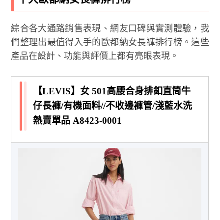
綜合各大通路銷售表現、網友口碑與實測體驗，我
們整理出最值得入手的歐都納女長褲排行榜。這些
產品在設計、功能與評價上都有亮眼表現。
【LEVIS】女 501高腰合身排釦直筒牛
仔長褲/有機面料//不收邊褲管/淺藍水洗
熱賣單品 A8423-0001