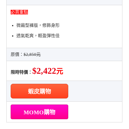
必買重點
微繭型褲版，修飾身形
透氣乾爽，輕盈彈性佳
原價：
$2,850元
$2,422
元
限時特價：
蝦皮購物
MOMO購物