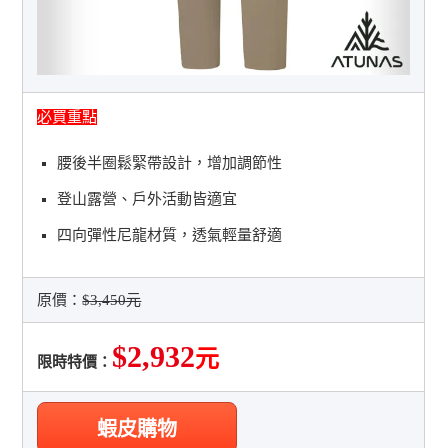
必買重點
腰後半圈鬆緊帶設計，增加調節性
登山露營、戶外活動皆適宜
四向彈性尼龍材質，透氣輕量舒適
原價：
$3,450元
$2,932
元
限時特價：
蝦皮購物