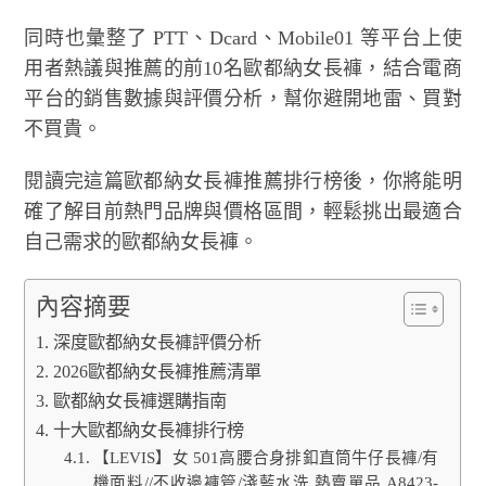
同時也彙整了 PTT、Dcard、Mobile01 等平台上使
用者熱議與推薦的前10名歐都納女長褲，結合電商
平台的銷售數據與評價分析，幫你避開地雷、買對
不買貴。
閱讀完這篇歐都納女長褲推薦排行榜後，你將能明
確了解目前熱門品牌與價格區間，輕鬆挑出最適合
自己需求的歐都納女長褲。
內容摘要
深度歐都納女長褲評價分析
2026歐都納女長褲推薦清單
歐都納女長褲選購指南
十大歐都納女長褲排行榜
【LEVIS】女 501高腰合身排釦直筒牛仔長褲/有
機面料//不收邊褲管/淺藍水洗 熱賣單品 A8423-