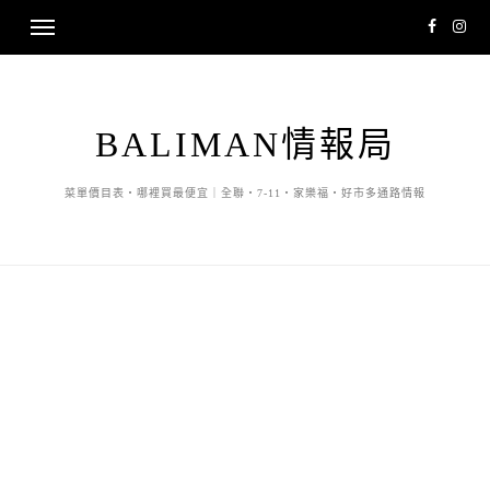
BALIMAN情報局
菜單價目表・哪裡買最便宜｜全聯・7-11・家樂福・好市多通路情報