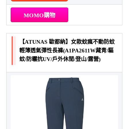
MOMO購物
【ATUNAS 歐都納】女款蚊瘋不動防蚊
輕薄透氣彈性長褲(A1PA2611W藏青/驅
蚊/防曬抗UV/戶外休閒/登山/露營)