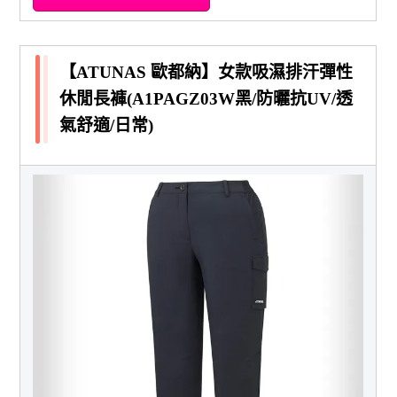
【ATUNAS 歐都納】女款吸濕排汗彈性
休閒長褲(A1PAGZ03W黑/防曬抗UV/透
氣舒適/日常)