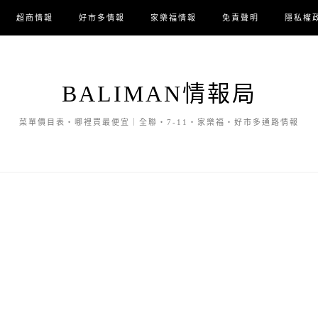
超商情報
好市多情報
家樂福情報
免責聲明
隱私權
BALIMAN情報局
菜單價目表・哪裡買最便宜｜全聯・7-11・家樂福・好市多通路情報