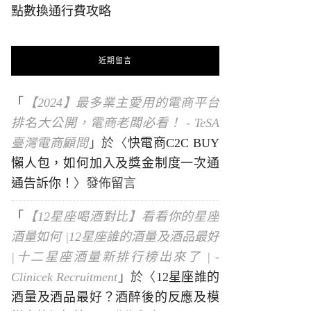
點數換通行費攻略
近期留言
「
【2024】最多業主愛用的電商平台
排名大公開，電商老闆必看！ - TeSA
臺灣電商顧問
」於〈
快電商C2C BUY
懶人包，如何加入及獎金制度一次通
通告訴你！
〉發佈留言
「
【12星座喝酒對比】看看你的星座
酒量如何 |12星座誰的酒量及酒品最好
|十二星座酒量新排行榜出來了 | -
Clinicek Recruitment
」於〈
12星座誰的
酒量及酒品最好？酒醉後的反應及模