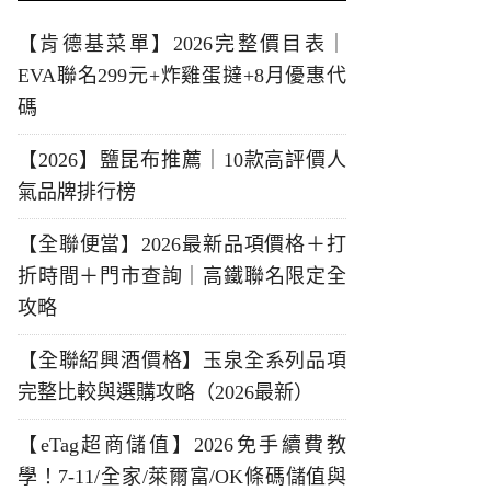
【肯德基菜單】2026完整價目表｜
EVA聯名299元+炸雞蛋撻+8月優惠代
碼
【2026】鹽昆布推薦｜10款高評價人
氣品牌排行榜
【全聯便當】2026最新品項價格＋打
折時間＋門市查詢｜高鐵聯名限定全
攻略
【全聯紹興酒價格】玉泉全系列品項
完整比較與選購攻略（2026最新）
【eTag超商儲值】2026免手續費教
學！7-11/全家/萊爾富/OK條碼儲值與