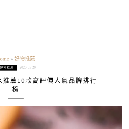
ome
»
好物推薦
2026-05-20
好物推薦
I香水推薦10款高評價人氣品牌排行
榜