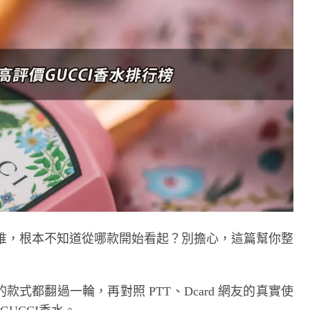
大堆，根本不知道從哪款開始看起？別擔心，這篇幫你整
的款式都翻過一輪，再對照 PTT、Dcard 網友的真實使