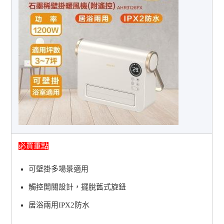
必買重點
可壁掛多場景適用
觸控開關設計，擺脫舊式旋鈕
居浴兩用IPX2防水