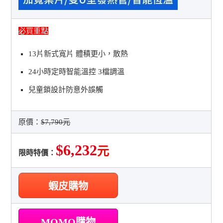
必買重點
13片新式寬片 體積更小，散熱
24小時定時智能溫控 3檔調溫
兒童鎖設計防意外誤觸
原價：
$7,790元
$6,232
元
限時特價：
蝦皮購物
MOMO購物