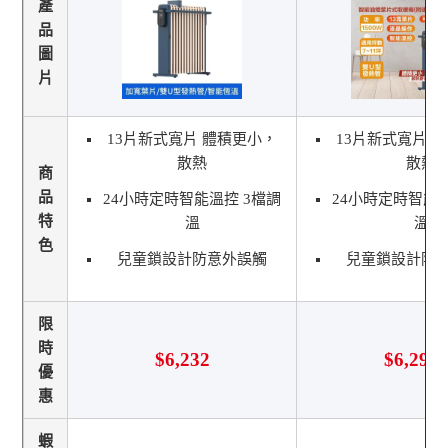
產
品
圖
片
13片新式寬片 體積更小，
13片新式寬片 
散熱
散熱
商
品
24小時定時智能溫控 3檔調
24小時定時智能溫
特
溫
溫
色
兒童鎖設計防意外誤觸
兒童鎖設計防
限
時
$6,232
$6,290
優
惠
蝦