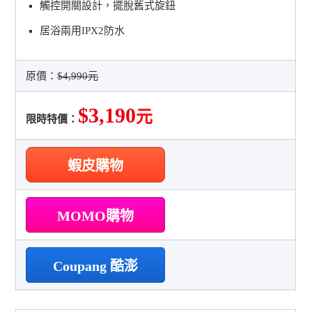
觸控開關設計，擺脫舊式旋鈕
居浴兩用IPX2防水
原價：
$4,990元
$3,190
元
限時特價：
蝦皮購物
MOMO購物
Coupang 酷澎