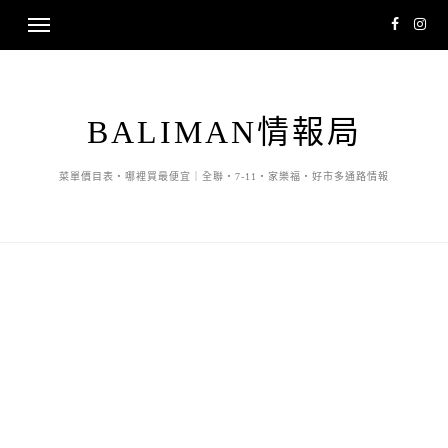
BALIMAN情報局
菜單價目表・哪裡買最便宜｜全聯・7-11・家樂福・好市多通路情報