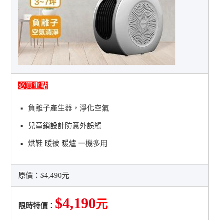
必買重點
負離子產生器，淨化空氣
兒童鎖設計防意外誤觸
烘鞋 暖被 暖爐 一機多用
原價：
$4,490元
$4,190
元
限時特價：