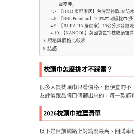
電麥坤)
【H&D 東稻家居】台灣製神盾3M防水排
【BBL Premium】100%棉刺繡枕巾(
【JU JIA JIA 居家家】70公分沙
【KANGOL】英國袋鼠抱枕收納披肩毯
規格與價格比較表
結語
枕頭巾怎麼挑才不踩雷？
很多人買枕頭巾只看價格，但便宜的不
友評價跟品牌口碑篩出來的，每一款都
2026枕頭巾推薦清單
以下是目前網路上討論度最高、回購率也不