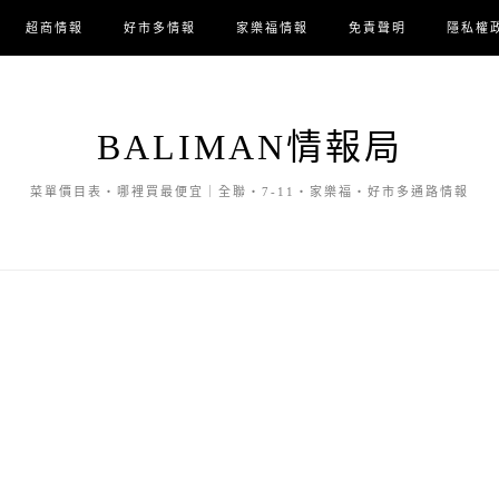
超商情報
好市多情報
家樂福情報
免責聲明
隱私權
BALIMAN情報局
菜單價目表・哪裡買最便宜｜全聯・7-11・家樂福・好市多通路情報