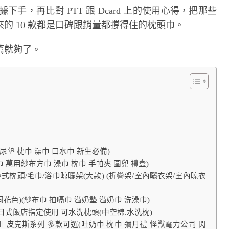
據下手，再比對 PTT 跟 Dcard 上的使用心得，把那些
的 10 款都是口碑跟銷量都撐得住的枕頭巾。
篇就夠了。
尿墊 枕巾 澡巾 口水巾 新生必備)
巾 萬用紗布方巾 澡巾 枕巾 手帕夾 圍兜 禮盒)
摺疊式枕頭/毛巾/浴巾晾曬架(大款) (折疊架/室內曬衣架/室內晾衣
同花色)(紗布巾 拍嗝巾 溢奶墊 溢奶巾 洗澡巾)
買1送1 日式飯店指定使用 可水洗枕頭(中空棉.水洗枕)
巾3件組 皮克斯系列 多款可選(吐奶巾 枕巾 彌月禮 怪獸電力公司 閃