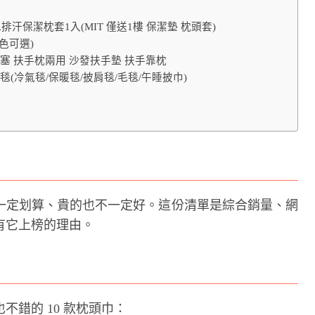
汗保潔枕套1入(MIT 僅送1樓 保潔墊 枕頭套)
多色可選)
發縫隙塞 扶手枕兩用 沙發扶手墊 扶手靠枕
(冷氣毯/保暖毯/披肩毯/毛毯/午睡披巾)
一定划算、貴的也不一定好。這份清單是綜合銷量、網
有它上榜的理由。
錯的 10 款枕頭巾：