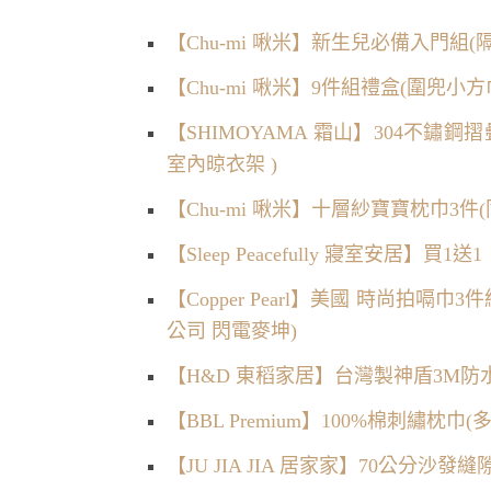
【Chu-mi 啾米】新生兒必備入門組(
【Chu-mi 啾米】9件組禮盒(圍兜小
【SHIMOYAMA 霜山】304不鏽鋼
室內晾衣架 )
【Chu-mi 啾米】十層紗寶寶枕巾3件
【Sleep Peacefully 寢室安居
【Copper Pearl】美國 時尚拍嗝
公司 閃電麥坤)
【H&D 東稻家居】台灣製神盾3M防水
【BBL Premium】100%棉刺繡枕巾(
【JU JIA JIA 居家家】70公分沙