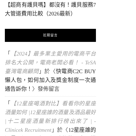
【超商有護貝嗎】都沒有！護貝服務7
大管道費用比較（2026最新）
近期留言
「
【2024】最多業主愛用的電商平台
排名大公開，電商老闆必看！ - TeSA
臺灣電商顧問
」於〈
快電商C2C BUY
懶人包，如何加入及獎金制度一次通
通告訴你！
〉發佈留言
「
【12星座喝酒對比】看看你的星座
酒量如何 |12星座誰的酒量及酒品最好
|十二星座酒量新排行榜出來了 | -
Clinicek Recruitment
」於〈
12星座誰的