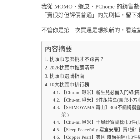
我從 MOMO、蝦皮、PChome 的銷售數
「賣很好但評價普通」的先刷掉，留下來
不管你是第一次買還是想換新的，看這
內容摘要
枕頭巾怎麼挑才不踩雷？
2026枕頭巾推薦清單
枕頭巾選購指南
10大枕頭巾排行榜
【Chu-mi 啾米】新生兒必備入門組(隔
【Chu-mi 啾米】9件組禮盒(圍兜小方
【SHIMOYAMA 霜山】304不鏽鋼
架 )
【Chu-mi 啾米】十層紗寶寶枕巾3件(
【Sleep Peacefully 寢室安居】
【Copper Pearl】美國 時尚拍嗝