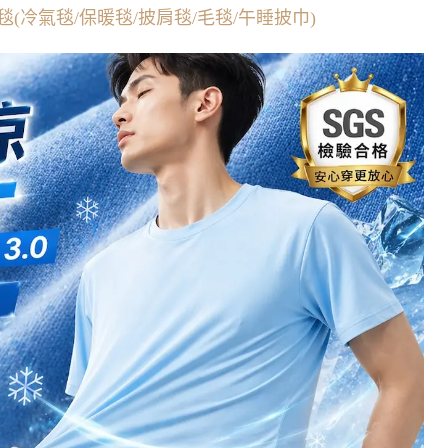
(冷氣毯/保暖毯/披肩毯/毛毯/午睡披巾)