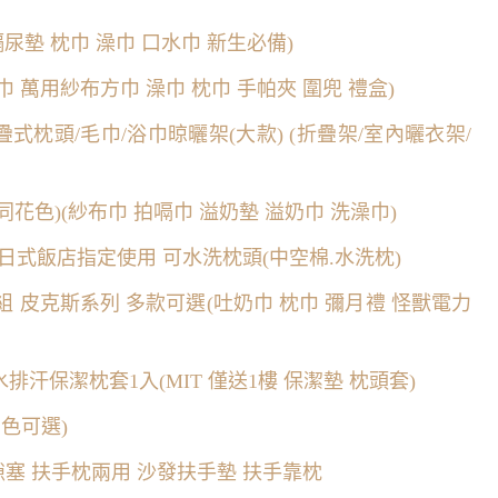
隔尿墊 枕巾 澡巾 口水巾 新生必備)
方巾 萬用紗布方巾 澡巾 枕巾 手帕夾 圍兜 禮盒)
摺疊式枕頭/毛巾/浴巾晾曬架(大款) (折疊架/室內曬衣架/
(同花色)(紗布巾 拍嗝巾 溢奶墊 溢奶巾 洗澡巾)
】買1送1 日式飯店指定使用 可水洗枕頭(中空棉.水洗枕)
巾3件組 皮克斯系列 多款可選(吐奶巾 枕巾 彌月禮 怪獸電力
排汗保潔枕套1入(MIT 僅送1樓 保潔墊 枕頭套)
多色可選)
發縫隙塞 扶手枕兩用 沙發扶手墊 扶手靠枕