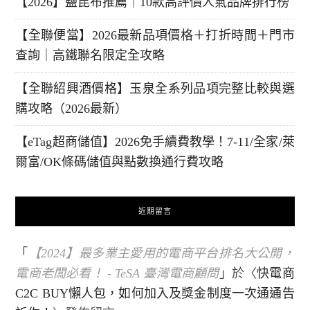
【2026】鹽昆布推薦｜10款高評價人氣品牌排行榜
【全聯便當】2026最新品項價格＋打折時間＋門市
查詢｜高鐵聯名限定全攻略
【全聯紹興酒價格】玉泉全系列品項完整比較與選
購攻略（2026最新）
【eTag超商儲值】2026免手續費教學！7-11/全家/萊
爾富/OK條碼儲值與點數換通行費攻略
近期留言
「
【2024】最多業主愛用的電商平台排名大公開，
電商老闆必看！ - TeSA 臺灣電商顧問
」於〈
快電商
C2C BUY懶人包，如何加入及獎金制度一次通通告