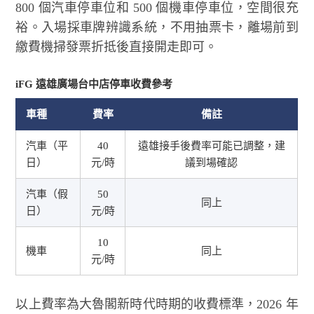
800 個汽車停車位和 500 個機車停車位，空間很充
裕。入場採車牌辨識系統，不用抽票卡，離場前到
繳費機掃發票折抵後直接開走即可。
iFG 遠雄廣場台中店停車收費參考
車種
費率
備註
汽車（平
40
遠雄接手後費率可能已調整，建
日）
元/時
議到場確認
汽車（假
50
同上
日）
元/時
10
機車
同上
元/時
以上費率為大魯閣新時代時期的收費標準，2026 年