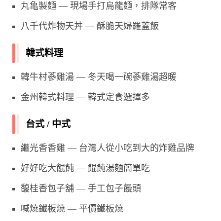
丸亀製麵 — 現場手打烏龍麵，排隊常客
八千代炸物天丼 — 酥脆天婦羅蓋飯
韓式料理
韓牛村蔘雞湯 — 冬天喝一碗蔘雞湯超暖
金州韓式料理 — 韓式定食選擇多
台式 / 中式
繼光香香雞 — 台灣人從小吃到大的炸雞品牌
好好吃大餛飩 — 餛飩湯麵簡單吃
馥桂香包子舖 — 手工包子饅頭
喊燒鐵板燒 — 平價鐵板燒