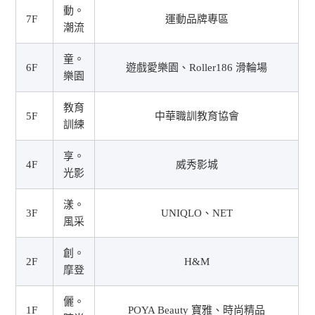
動。
7F
運動品牌專區
潮流
童。
6F
遊戲愛樂園、Roller186 滑輪場
樂園
教育
5F
中華職訓教育協會
訓練
享。
4F
威秀影城
光影
漾。
3F
UNIQLO、NET
風采
創。
2F
H&M
摩登
儷。
1F
POYA Beauty 寶雅、時尚精品