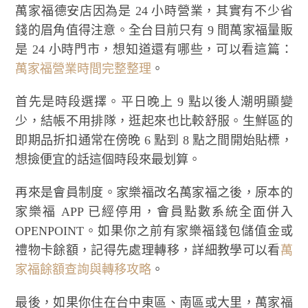
萬家福德安店因為是 24 小時營業，其實有不少省
錢的眉角值得注意。全台目前只有 9 間萬家福量販
是 24 小時門市，想知道還有哪些，可以看這篇：
萬家福營業時間完整整理
。
首先是時段選擇。平日晚上 9 點以後人潮明顯變
少，結帳不用排隊，逛起來也比較舒服。生鮮區的
即期品折扣通常在傍晚 6 點到 8 點之間開始貼標，
想撿便宜的話這個時段來最划算。
再來是會員制度。家樂福改名萬家福之後，原本的
家樂福 APP 已經停用，會員點數系統全面併入
OPENPOINT。如果你之前有家樂福錢包儲值金或
禮物卡餘額，記得先處理轉移，詳細教學可以看
萬
家福餘額查詢與轉移攻略
。
最後，如果你住在台中東區、南區或大里，萬家福