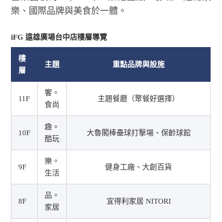
樂、國際品牌與美食於一體。
iFG 遠雄廣場台中店樓層導覽
樓
主題
重點品牌與設施
層
饗。
11F
主題餐廳（聚餐好選擇）
食尚
趣。
10F
大魯閣棒壘球打擊場、保齡球館
酷玩
樂。
9F
健身工廠、大創百貨
生活
品。
8F
宜得利家居 NITORI
家居