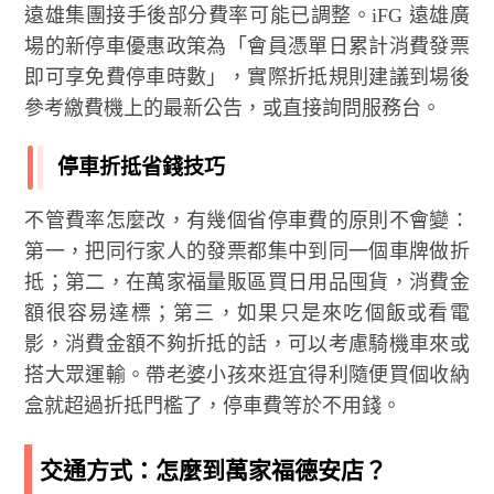
遠雄集團接手後部分費率可能已調整。iFG 遠雄廣
場的新停車優惠政策為「會員憑單日累計消費發票
即可享免費停車時數」，實際折抵規則建議到場後
參考繳費機上的最新公告，或直接詢問服務台。
停車折抵省錢技巧
不管費率怎麼改，有幾個省停車費的原則不會變：
第一，把同行家人的發票都集中到同一個車牌做折
抵；第二，在萬家福量販區買日用品囤貨，消費金
額很容易達標；第三，如果只是來吃個飯或看電
影，消費金額不夠折抵的話，可以考慮騎機車來或
搭大眾運輸。帶老婆小孩來逛宜得利隨便買個收納
盒就超過折抵門檻了，停車費等於不用錢。
交通方式：怎麼到萬家福德安店？