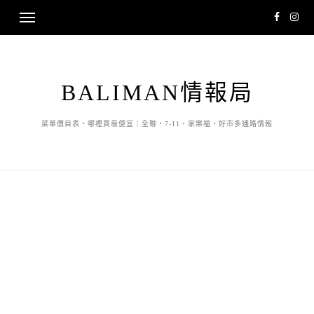
BALIMAN情報局
菜單價目表・哪裡買最便宜｜全聯・7-11・家樂福・好市多通路情報