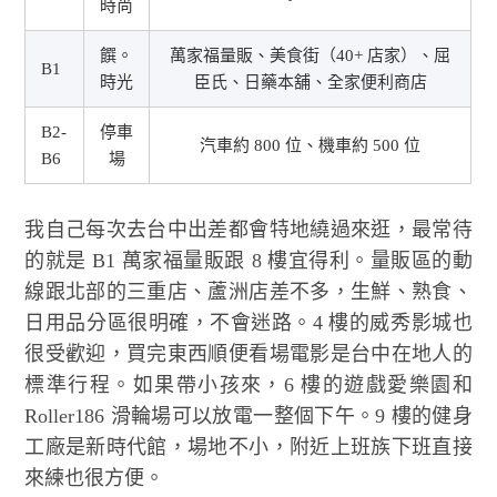
時尚
饌。
萬家福量販、美食街（40+ 店家）、屈
B1
時光
臣氏、日藥本舖、全家便利商店
B2-
停車
汽車約 800 位、機車約 500 位
B6
場
我自己每次去台中出差都會特地繞過來逛，最常待
的就是 B1 萬家福量販跟 8 樓宜得利。量販區的動
線跟北部的三重店、蘆洲店差不多，生鮮、熟食、
日用品分區很明確，不會迷路。4 樓的威秀影城也
很受歡迎，買完東西順便看場電影是台中在地人的
標準行程。如果帶小孩來，6 樓的遊戲愛樂園和
Roller186 滑輪場可以放電一整個下午。9 樓的健身
工廠是新時代館，場地不小，附近上班族下班直接
來練也很方便。