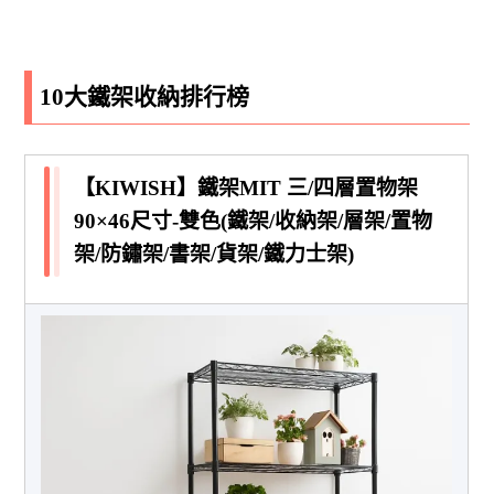
10大鐵架收納排行榜
【KIWISH】鐵架MIT 三/四層置物架
90×46尺寸-雙色(鐵架/收納架/層架/置物
架/防鏽架/書架/貨架/鐵力士架)