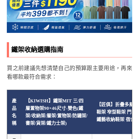
鐵架收納選購指南
買之前建議先想清楚自己的預算跟主要用途，再來
看哪款最符合需求：
產
【KIWISH】鐵架MIT 三/四
【匠俱】折疊多層鞋
品
層置物架90×46尺寸-雙色(鐵
鞋架 窄型鞋架 門口
名
架/收納架/層架/置物架/防鏽架/
鐵藝收納鞋架 宿舍
稱
書架/貨架/鐵力士架)