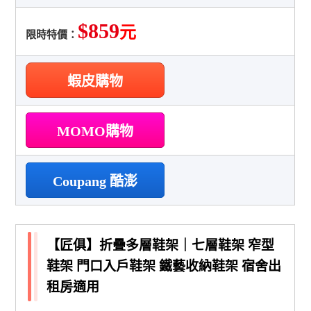
$859
元
限時特價：
蝦皮購物
MOMO購物
Coupang 酷澎
【匠俱】折疊多層鞋架｜七層鞋架 窄型
鞋架 門口入戶鞋架 鐵藝收納鞋架 宿舍出
租房適用