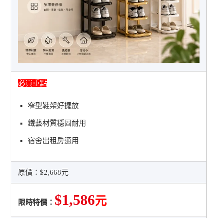
必買重點
窄型鞋架好擺放
鐵藝材質穩固耐用
宿舍出租房適用
原價：
$2,668元
$1,586
元
限時特價：