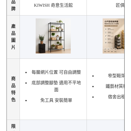
品
KIWISH 奇意生活館
匠俱
牌
產
品
圖
片
每層網片位置 可自由調整
窄型鞋架好
商
底部調整腳墊 適用不平地
品
鐵藝材質穩
面
特
宿舍出租房
色
免工具 安裝簡單
限