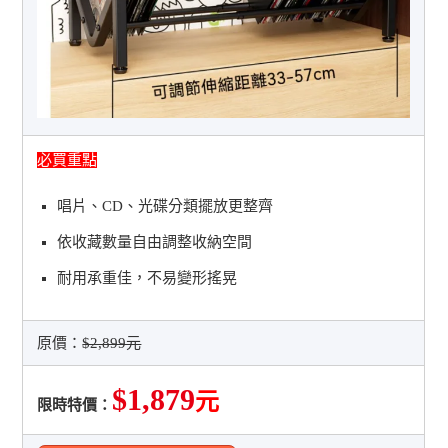
必買重點
唱片、CD、光碟分類擺放更整齊
依收藏數量自由調整收納空間
耐用承重佳，不易變形搖晃
原價：
$2,899元
$1,879
元
限時特價：