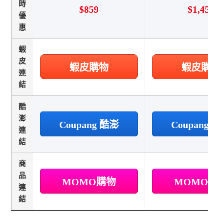
時
$859
$1,459
優
惠
蝦
皮
蝦皮購物
蝦皮購
連
結
酷
澎
Coupang 酷澎
Coupang
連
結
商
品
MOMO購物
MOMO
連
結