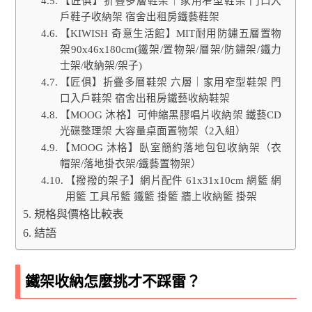
【匠俱】折疊多層鞋架｜家用窄型鞋架 門口入
戶鞋子收納架 宿舍出租房鐵藝鞋架
【KIWISH 奇意生活館】MIT耐用防鏽五層置物
架90x46x180cm(鐵架/置物架/層架/防鏽架/鐵力
士架/收納架/架子)
【匠俱】折疊多層鞋架 六層｜家用窄型鞋架 門
口入戶鞋架 宿舍出租房鐵藝收納鞋架
【MOOG 沐格】可伸縮黑膠唱片收納架 鐵藝CD
光碟整理架 大容量桌面置物架（2入組）
【MOOG 沐格】臥室簡約落地包包收納架（衣
帽架/落地掛衣架/鐵藝置物架）
【撥撥的架子】網片配件 61x31x10cm 網籃 網
用籃 工具吊籃 鐵籃 掛籃 牆上收納籃 掛架
規格與價格比較表
結語
鐵架收納怎麼挑才不踩雷？