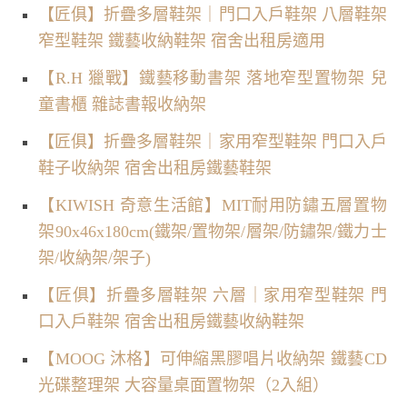
【匠俱】折疊多層鞋架｜門口入戶鞋架 八層鞋架
窄型鞋架 鐵藝收納鞋架 宿舍出租房適用
【R.H 獵戰】鐵藝移動書架 落地窄型置物架 兒
童書櫃 雜誌書報收納架
【匠俱】折疊多層鞋架｜家用窄型鞋架 門口入戶
鞋子收納架 宿舍出租房鐵藝鞋架
【KIWISH 奇意生活館】MIT耐用防鏽五層置物
架90x46x180cm(鐵架/置物架/層架/防鏽架/鐵力士
架/收納架/架子)
【匠俱】折疊多層鞋架 六層｜家用窄型鞋架 門
口入戶鞋架 宿舍出租房鐵藝收納鞋架
【MOOG 沐格】可伸縮黑膠唱片收納架 鐵藝CD
光碟整理架 大容量桌面置物架（2入組）