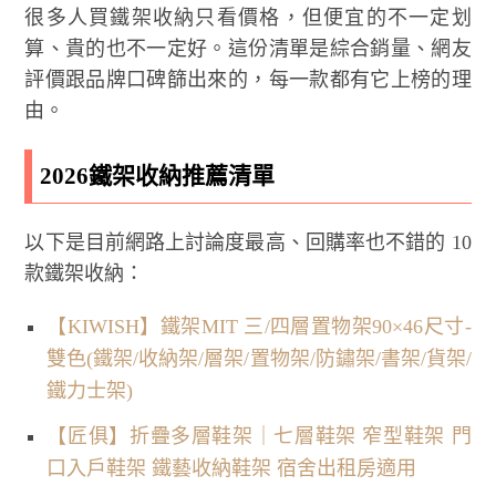
很多人買鐵架收納只看價格，但便宜的不一定划
算、貴的也不一定好。這份清單是綜合銷量、網友
評價跟品牌口碑篩出來的，每一款都有它上榜的理
由。
2026鐵架收納推薦清單
以下是目前網路上討論度最高、回購率也不錯的 10
款鐵架收納：
【KIWISH】鐵架MIT 三/四層置物架90×46尺寸-
雙色(鐵架/收納架/層架/置物架/防鏽架/書架/貨架/
鐵力士架)
【匠俱】折疊多層鞋架｜七層鞋架 窄型鞋架 門
口入戶鞋架 鐵藝收納鞋架 宿舍出租房適用