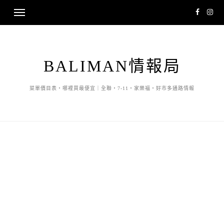
BALIMAN情報局
菜單價目表・哪裡買最便宜｜全聯・7-11・家樂福・好市多通路情報