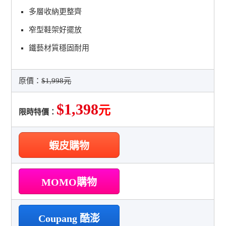
多層收納更整齊
窄型鞋架好擺放
鐵藝材質穩固耐用
原價：
$1,998元
$1,398
元
限時特價：
蝦皮購物
MOMO購物
Coupang 酷澎