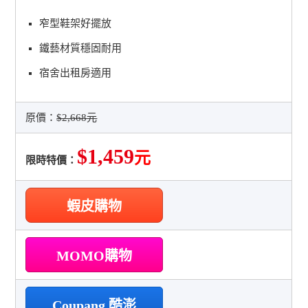
窄型鞋架好擺放
鐵藝材質穩固耐用
宿舍出租房適用
原價：
$2,668元
$1,459
元
限時特價：
蝦皮購物
MOMO購物
Coupang 酷澎