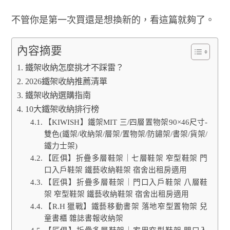
不管你是第一次買還是想換新的，看這篇就夠了。
內容摘要
鐵架收納怎麼挑才不踩雷？
2026鐵架收納推薦清單
鐵架收納選購指南
10大鐵架收納排行榜
【KIWISH】鐵架MIT 三/四層置物架90×46尺寸-
雙色(鐵架/收納架/層架/置物架/防鏽架/書架/貨架/
鐵力士架)
【匠俱】折疊多層鞋架｜七層鞋架 窄型鞋架 門
口入戶鞋架 鐵藝收納鞋架 宿舍出租房適用
【匠俱】折疊多層鞋架｜門口入戶鞋架 八層鞋
架 窄型鞋架 鐵藝收納鞋架 宿舍出租房適用
【R.H 獵戰】鐵藝移動書架 落地窄型置物架 兒
童書櫃 雜誌書報收納架