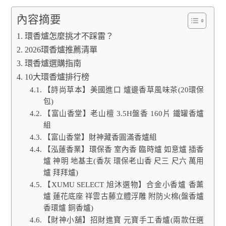
內容摘要
環香爐怎麼挑才不踩雷？
2026環香爐推薦清單
環香爐選購指南
10大環香爐排行榜
【詩尚草本】美國進口 爐邊香草風味茶(20環保
包)
【富山香堂】老山檀 3.5H盤香 160片 鐵罐香爐
組
【富山香堂】財神藏香圓滿香爐組
【泓蓮香業】環保香 室內香 臨時爐 如意爐 插香
爐 神明 地基主(香灰 環保老山香 尺三 尺六 萬用
爐 拜拜爐)
【XUMU SELECT 旭沐選物】合金小香爐 香薰
爐 蓮花底座 祥雲古藤立體浮雕 附防火棉(盤香爐
香環爐 銅香爐)
【財神小舖】招財進寶 元寶手工香爐(兩款任選