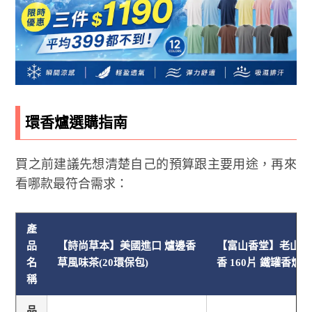
環香爐選購指南
買之前建議先想清楚自己的預算跟主要用途，再來
看哪款最符合需求：
產
品
【詩尚草本】美國進口 爐邊香
【富山香堂】老山檀 3
名
草風味茶(20環保包)
香 160片 鐵罐香爐
稱
品