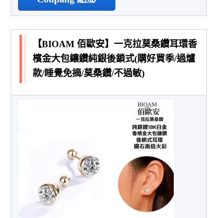
【BIOAM 佰歐安】一克拉莫桑鑽耳環香
檳金大包鑲鑽純銀後鎖式(購好買季/過爐
款/睡覺免摘/莫桑鑽/不過敏)