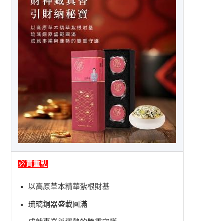
必買重點
以高原草本精華紮根財基
琉璃銅器盛載圓滿