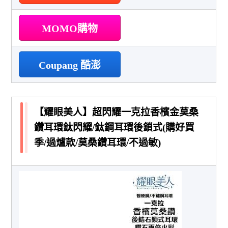
MOMO購物
Coupang 酷澎
【耀眼美人】超閃耀一克拉香檳金莫桑
鑽耳環鈦閃耀/鈦鋼耳環後鎖式(購好買
季/過爐款/莫桑鑽耳環/不過敏)