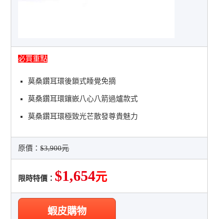
必買重點
莫桑鑽耳環後鎖式睡覺免摘
莫桑鑽耳環鑲嵌八心八箭過爐款式
莫桑鑽耳環極致光芒散發尊貴魅力
原價：
$3,900元
$1,654
元
限時特價：
蝦皮購物