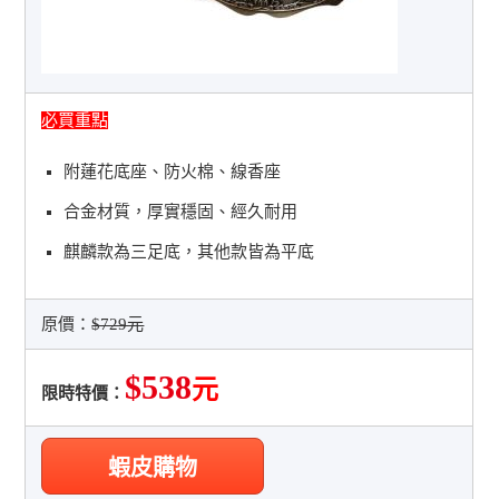
必買重點
附蓮花底座、防火棉、線香座
合金材質，厚實穩固、經久耐用
麒麟款為三足底，其他款皆為平底
原價：
$729元
$538
元
限時特價：
蝦皮購物