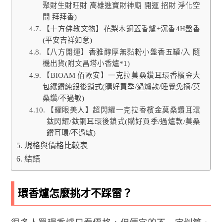
聚財生財旺財 高雄進寶財神廟 開運 招財 淨化空
間 拜拜香)
【十方佛教文物】花梨木銅蓋香爐+沉香4H盤香
(平安吉祥如意)
【八方開運】香雅醇厚無黏粉小盤香五罐/入 隨
機出貨(附文昌塔小香爐*1)
【BIOAM 佰歐安】一克拉莫桑鑽耳環香檳金大
包鑲鑽純銀後鎖式(購好買季/過爐款/睡覺免摘/莫
桑鑽/不過敏)
【耀眼美人】超閃耀一克拉香檳金莫桑鑽耳環
鈦閃耀/鈦鋼耳環後鎖式(購好買季/過爐款/莫桑
鑽耳環/不過敏)
規格與價格比較表
結語
環香爐怎麼挑才不踩雷？