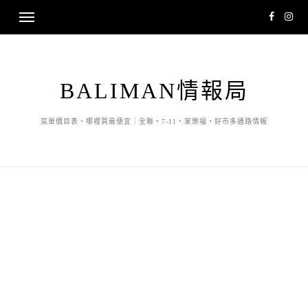
BALIMAN情報局
菜單價目表・哪裡買最便宜｜全聯・7-11・家樂福・好市多通路情報