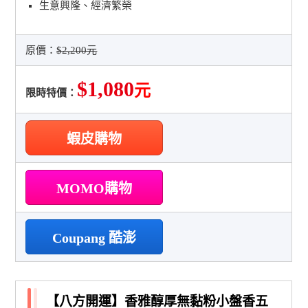
生意興隆、經濟繁榮
原價：
$2,200元
$1,080
元
限時特價：
蝦皮購物
MOMO購物
Coupang 酷澎
【八方開運】香雅醇厚無黏粉小盤香五