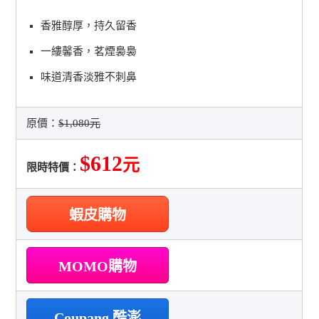
香雅醇厚，持久留香
一縷馨香，茗煙裊裊
味道清香淡雅不刺鼻
原價：
$1,080元
$612
元
限時特價：
蝦皮購物
MOMO購物
Coupang 酷澎