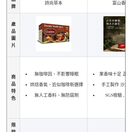
詩尚草本
富山香堂
牌
產
品
圖
片
無咖啡因、不影響睡眠
果香味十足 正
商
品
烘焙香氣、近似咖啡新選擇
手工製作 沙漠
特
無人工香料、無防腐劑
SGS檢驗 , 
色
限
時