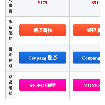
$175
$513
優
惠
蝦
皮
蝦皮購物
蝦皮購
連
結
酷
澎
Coupang 酷澎
Coupang
連
結
商
品
MOMO購物
MOMO
連
結