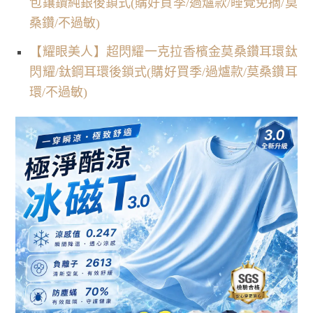
包鑲鑽純銀後鎖式(購好買季/過爐款/睡覺免摘/莫
桑鑽/不過敏)
【耀眼美人】超閃耀一克拉香檳金莫桑鑽耳環鈦
閃耀/鈦鋼耳環後鎖式(購好買季/過爐款/莫桑鑽耳
環/不過敏)