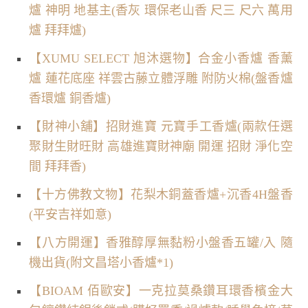
爐 神明 地基主(香灰 環保老山香 尺三 尺六 萬用
爐 拜拜爐)
【XUMU SELECT 旭沐選物】合金小香爐 香薰
爐 蓮花底座 祥雲古藤立體浮雕 附防火棉(盤香爐
香環爐 銅香爐)
【財神小舖】招財進寶 元寶手工香爐(兩款任選
聚財生財旺財 高雄進寶財神廟 開運 招財 淨化空
間 拜拜香)
【十方佛教文物】花梨木銅蓋香爐+沉香4H盤香
(平安吉祥如意)
【八方開運】香雅醇厚無黏粉小盤香五罐/入 隨
機出貨(附文昌塔小香爐*1)
【BIOAM 佰歐安】一克拉莫桑鑽耳環香檳金大