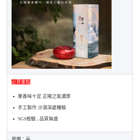
必買重點
果香味十足 正陽之氣濃厚
手工製作 沙漠深處種植
SGS檢驗 , 品質無虞
原價：
元