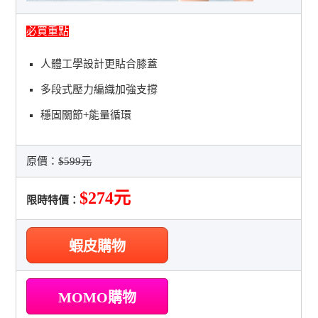
必買重點
人體工學設計更貼合膝蓋
多段式壓力編織加強支撐
穩固關節+能量循環
原價：
$599元
$274元
限時特價：
蝦皮購物
MOMO購物