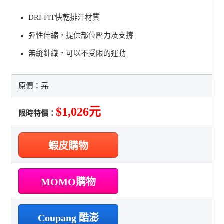
DRI-FIT快乾排汗材質
彈性伸縮，提供部位壓力及支撐
無縫針織，可以不受限的運動
原價：
元
$1,026元
限時特價：
蝦皮購物
MOMO購物
Coupang 酷澎