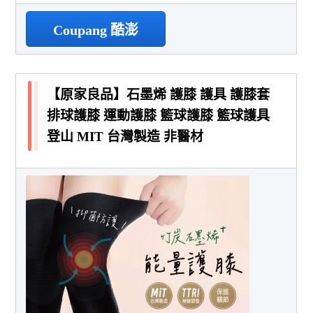
Coupang 酷澎
【原家良品】石墨烯 護膝 護具 護膝套
排球護膝 運動護膝 籃球護膝 籃球護具
登山 MIT 台灣製造 非醫材