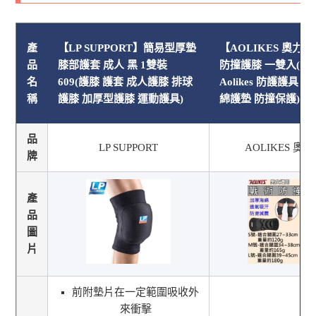
產
【LP SUPPORT】簡易型厚墊
【AOLIKES 奧力
品
膝部護套 成人 黑 1雙裝
防撞護膝 一雙入(奧
名
609(護膝 護套 成人護膝 排球
Aolikes 防護護具 
稱
護膝 加厚型護膝 運動護具)
綿護墊 防撞保護)
品
LP SUPPORT
AOLIKES 奧
牌
產
品
圖
片
前附墊片在一定範圍吸收外
來衝擊