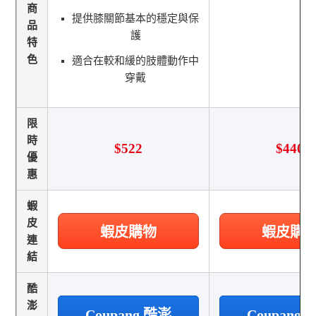
商
提供膝關節基本的穩定與保
品
護
特
色
適合在較和緩的肢體動作中
穿戴
限
時
$522
$440
優
惠
蝦
皮
蝦皮購物
蝦皮購
連
結
酷
澎
Coupang 酷澎
Coupang