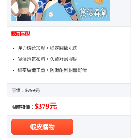
必買重點
彈力環繞加壓，穩定關節肌肉
吸濕透氣布料，久戴舒適服貼
細密編織工藝，防滑耐刮耐髒好清
原價：
$799元
$379元
限時特價：
蝦皮購物