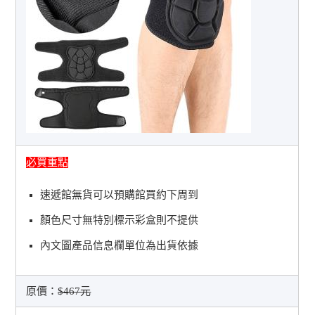
必買重點
速遞館無貨可以預購館買約下周到
顏色尺寸無特別標示彩盒則不提供
內文圖產品信息欄單位為出貨依據
原價：
$467元