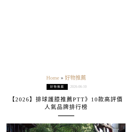
Home
»
好物推薦
2026-06-10
好物推薦
【2026】排球護膝推薦PTT》10款高評價
人氣品牌排行榜