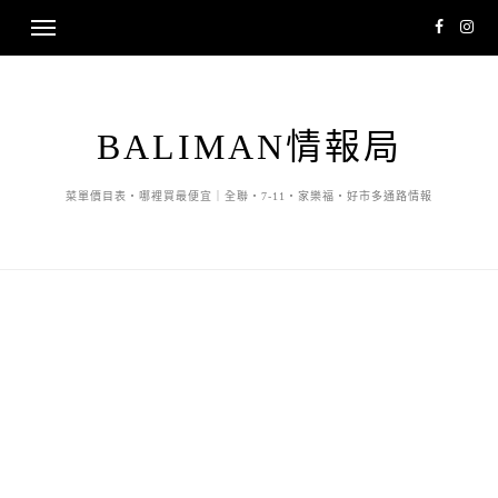
BALIMAN情報局
菜單價目表・哪裡買最便宜｜全聯・7-11・家樂福・好市多通路情報