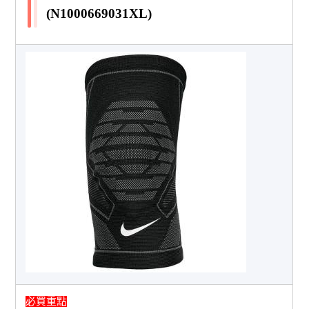
(N1000669031XL)
必買重點