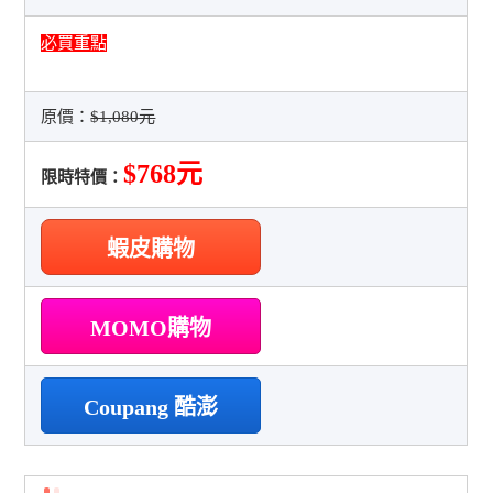
必買重點
原價：
$1,080元
$768元
限時特價：
蝦皮購物
MOMO購物
Coupang 酷澎