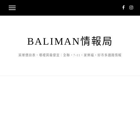
BALIMAN情報局
菜單價目表・哪裡買最便宜｜全聯・7-11・家樂福・好市多通路情報