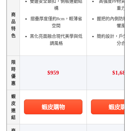
雙邊安全鎖扣，側板連動結
高強度PP材質
構
重力強
商
摺疊厚度僅約8cm，輕薄省
握把的內側防積
品
空間
懼風雨
特
色
黑化亮面融合現代美學與低
簡約設計，戶外
調風格
分合適
限
時
$959
$1,680
優
惠
蝦
皮
蝦皮購物
蝦皮購
連
結
商