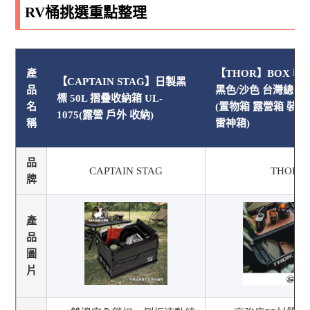
RV桶挑選重點整理
產
【THOR】BOX 收納
【CAPTAIN STAG】日製黑
品
黑色/沙色 台灣總代
標 50L 摺疊收納箱 UL-
名
(置物箱 露營箱 裝備
1075(露營 戶外 收納)
稱
雷神箱)
品
CAPTAIN STAG
THOR
牌
產
品
圖
片