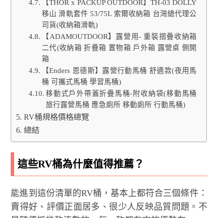
【THOR x PACKUP OUTDOOR】TH-03 DOLLY
移山 滑軌套件 53/75L 索爾收納箱 台灣總代理公
司貨(收納箱滑軌)
【ADAMOUTDOOR】露營用- 重裝摺疊收納箱
二代(收納箱 折疊箱 置物箱 戶外箱 露營桌 側開
箱
【Enders 恩德斯】露營行動馬桶 舒適款(夜用馬
桶 可攜式馬桶 學習馬桶)
移動式戶外帶蓋折疊馬桶-附收納袋(移動馬桶
旅行露營馬桶 應急廁所 移動廁所 行動馬桶)
RV桶規格價格總覽
總結
這些RV桶為什麼值得推薦？
能進到這份清單的RV桶，基本上都符合三個條件：
賣得好、評價正面居多、很少人反映品質問題。不