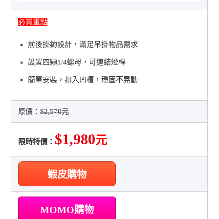
必買重點
前後掛鉤設計，滿足吊掛物品需求
設置四顆1/4螺母，可連結燈桿
簡單安裝，扣入凹槽，穩固不晃動
原價：
$2,570元
$1,980
元
限時特價：
蝦皮購物
MOMO購物