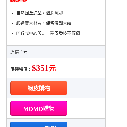
自然圓丘造型，溫潤沉靜
嚴選實木材質，保留溫潤木紋
凹丘式中心設計，穩固香枝不傾倒
原價：
元
$351
元
限時特價：
蝦皮購物
MOMO購物