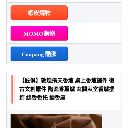
蝦皮購物
MOMO購物
Coupang 酷澎
【匠俱】敦煌飛天香爐 桌上香爐擺件 復
古文創擺件 陶瓷香薰爐 玄關臥室香爐擺
飾 線香香托 插香座