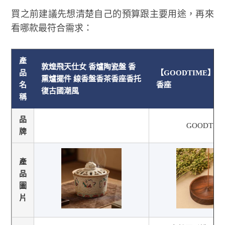
買之前建議先想清楚自己的預算跟主要用途，再來
看哪款最符合需求：
產
敦煌飛天仕女 香爐陶瓷盤 香
品
【GOODTIME】木
熏爐擺件 線香盤香茶香座香托
名
香座
復古國潮風
稱
品
GOODTIM
牌
產
品
圖
片