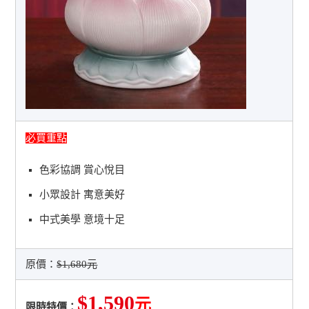
必買重點
色彩協調 賞心悅目
小眾設計 寓意美好
中式美學 意境十足
原價：
$1,680元
$1,590
元
限時特價：