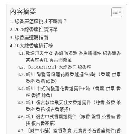
內容摘要
線香座怎麼挑才不踩雷？
2026線香座推薦清單
線香座選購指南
10大線香座排行榜
敦煌飛天仕女 香爐陶瓷盤 香熏爐擺件 線香盤香
茶香座香托 復古國潮風
【GOODTIME】木語香丘 線香座
新川 陶瓷青粉蓮花瓣香爐擺件5時（香薰 供奉
香座 香插 線香）
新川 中式陶瓷蓮花香爐擺件6時（香薰 供奉 香
座 香插 線香）
新川 復古敦煌飛天仕女香爐擺件（線香 盤香 茶
香座 香托 復古香篆拓）
新川 復古中式香薰爐擺件（線香 盤香 茶香座 香
托 復古香篆拓）
【財神小舖】靈香聚寶-元寶青砂石香座擺件(香