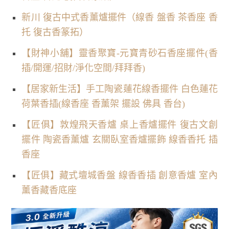
新川 復古中式香薰爐擺件（線香 盤香 茶香座 香
托 復古香篆拓）
【財神小舖】靈香聚寶-元寶青砂石香座擺件(香
插/開運/招財/淨化空間/拜拜香)
【居家新生活】手工陶瓷蓮花線香擺件 白色蓮花
荷葉香插(線香座 香薰架 擺設 佛具 香台)
【匠俱】敦煌飛天香爐 桌上香爐擺件 復古文創
擺件 陶瓷香薰爐 玄關臥室香爐擺飾 線香香托 插
香座
【匠俱】藏式壇城香盤 線香香插 創意香爐 室內
薰香藏香底座