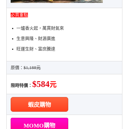
必買重點
一爐香火起，萬貫財氣來
生意興隆、財源廣進
旺運生財、富庶騰達
原價：
$1,188元
$584
元
限時特價：
蝦皮購物
MOMO購物