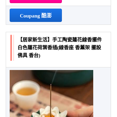
Coupang 酷澎
【居家新生活】手工陶瓷蓮花線香擺件
白色蓮花荷葉香插(線香座 香薰架 擺設
佛具 香台)