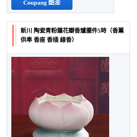
Coupang 酷澎
新川 陶瓷青粉蓮花瓣香爐擺件5時（香薰
供奉 香座 香插 線香）