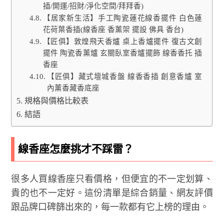
插/開運/招財/淨化空間/拜拜香)
【居家新生活】手工陶瓷蓮花線香擺件 白色蓮
花荷葉香插(線香座 香薰架 擺設 佛具 香台)
【匠俱】敦煌飛天香爐 桌上香爐擺件 復古文創
擺件 陶瓷香薰爐 玄關臥室香爐擺飾 線香香托 插
香座
【匠俱】藏式壇城香盤 線香香插 創意香爐 室
內薰香藏香底座
規格與價格比較表
結語
線香座怎麼挑才不踩雷？
很多人買線香座只看價格，但便宜的不一定划算、
貴的也不一定好。這份清單是綜合銷量、網友評價
跟品牌口碑篩出來的，每一款都有它上榜的理由。