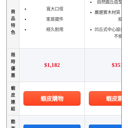
自然圓丘造型，
寬大口徑
商
嚴選實木材質，
品
家居擺件
紋
特
經久耐用
凹丘式中心設計
色
不傾倒
限
時
$1,182
$351
優
惠
蝦
皮
蝦皮購物
蝦皮購
連
結
酷