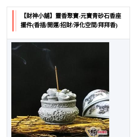
【財神小舖】靈香聚寶-元寶青砂石香座
擺件(香插/開運/招財/淨化空間/拜拜香)