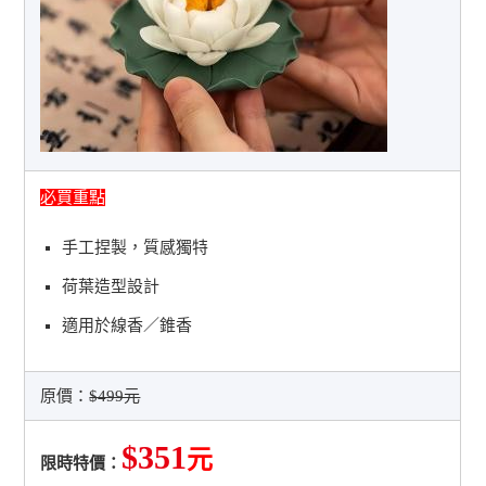
必買重點
手工捏製，質感獨特
荷葉造型設計
適用於線香／錐香
原價：
$499元
$351
元
限時特價：