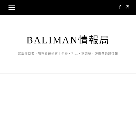
BALIMAN情報局
菜單價目表・哪裡買最便宜｜全聯・7-11・家樂福・好市多通路情報