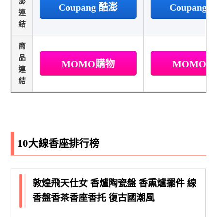
澎
Coupang 酷澎
Coupang
連
結
商
品
MOMO購物
MOMO
連
結
10大線香座排行榜
敦煌飛天仕女 香爐陶瓷盤 香熏爐擺件 線
香盤香茶香座香托 復古國潮風