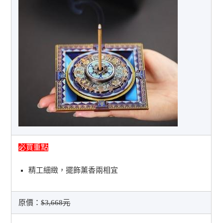
必買重點
精工細緻，擺飾薰香兩相宜
原價：
$3,668元