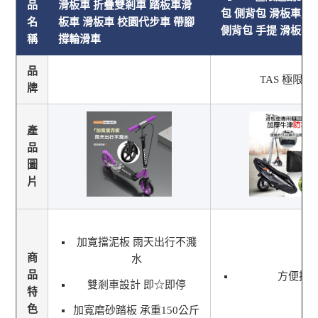
品
滑板車 折疊雙剎車 踏板車滑
包 側背包 滑板車用
名
板車 滑板車 校園代步車 帶腳
側背包 手提 滑板袋
稱
撐輪滑車
品
TAS 極限運
牌
產
品
圖
片
加寛擋泥板 雨天出行不濺
商
水
品
方便攜
雙剎車設計 即☆即停
特
色
加寬磨砂踏板 承重150公斤