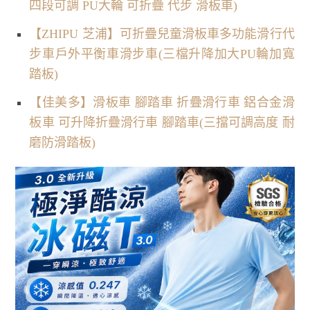
四段可調 PU大輪 可折疊 代步 滑板車)
【ZHIPU 芝浦】可折疊兒童滑板車多功能滑行代
步車戶外平衡車滑步車(三檔升降加大PU輪加寬
踏板)
【佳美多】滑板車 腳踏車 折疊滑行車 鋁合金滑
板車 可升降折疊滑行車 腳踏車(三擋可調高度 耐
磨防滑踏板)