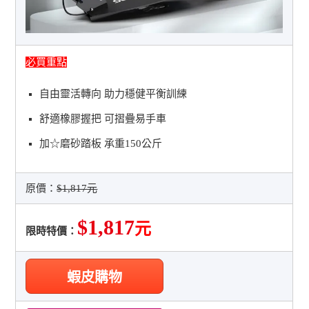
必買重點
自由靈活轉向 助力穩健平衡訓練
舒適橡膠握把 可摺疊易手車
加☆磨砂踏板 承重150公斤
原價：
$1,817元
$1,817
元
限時特價：
蝦皮購物