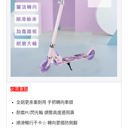
必買重點
全鋁更承重耐用 手把轉向車頭
耐磨PU閃光輪 調整高度適用廣
順滑暢行不卡☆ 轉向更穩防側翻