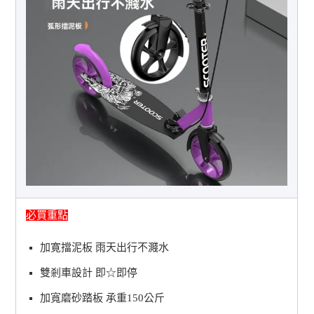
必買重點
加寛擋泥板 雨天出行不濺水
雙剎車設計 即☆即停
加寬磨砂踏板 承重150公斤