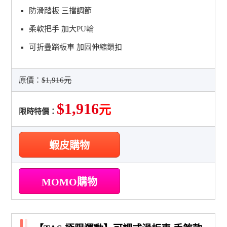
防滑踏板 三擋調節
柔軟把手 加大PU輪
可折疊踏板車 加固伸縮鎖扣
原價：
$1,916元
$1,916
元
限時特價：
蝦皮購物
MOMO購物