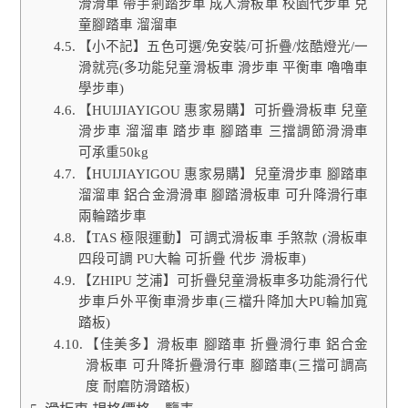
滑滑車 帶手剎踏步車 成人滑板車 校園代步車 兒
童腳踏車 溜溜車
【小不記】五色可選/免安裝/可折疊/炫酷燈光/一
滑就亮(多功能兒童滑板車 滑步車 平衡車 嚕嚕車
學步車)
【HUIJIAYIGOU 惠家易購】可折疊滑板車 兒童
滑步車 溜溜車 踏步車 腳踏車 三擋調節滑滑車
可承重50kg
【HUIJIAYIGOU 惠家易購】兒童滑步車 腳踏車
溜溜車 鋁合金滑滑車 腳踏滑板車 可升降滑行車
兩輪踏步車
【TAS 極限運動】可調式滑板車 手煞款 (滑板車
四段可調 PU大輪 可折疊 代步 滑板車)
【ZHIPU 芝浦】可折疊兒童滑板車多功能滑行代
步車戶外平衡車滑步車(三檔升降加大PU輪加寬
踏板)
【佳美多】滑板車 腳踏車 折疊滑行車 鋁合金
滑板車 可升降折疊滑行車 腳踏車(三擋可調高
度 耐磨防滑踏板)