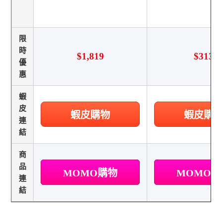
限
時
$1,819
$313
優
惠
蝦
皮
蝦皮購物
蝦皮購
連
結
商
品
MOMO購物
MOMO
連
結