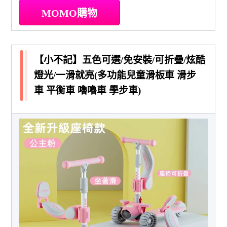
MOMO購物
【小不記】五色可選/免安裝/可折疊/炫酷
燈光/一滑就亮(多功能兒童滑板車 滑步
車 平衡車 嚕嚕車 學步車)