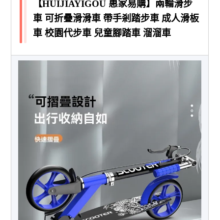
【HUIJIAYIGOU 惠家易購】兩輪滑步
車 可折疊滑滑車 帶手剎踏步車 成人滑板
車 校園代步車 兒童腳踏車 溜溜車