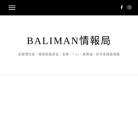
BALIMAN情報局
菜單價目表・哪裡買最便宜｜全聯・7-11・家樂福・好市多通路情報