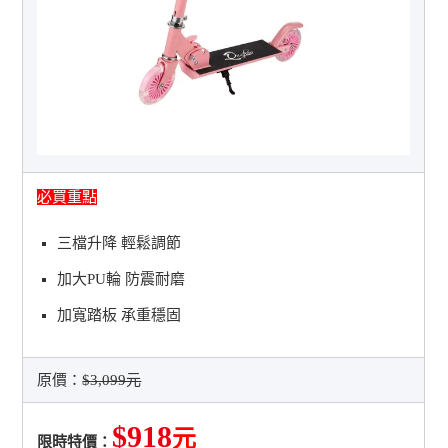
必買重點
三檔升降 輕鬆調節
加大PU輪 防震耐磨
加寬踏板 承重穩固
原價：
$3,099元
$918
元
限時特價：