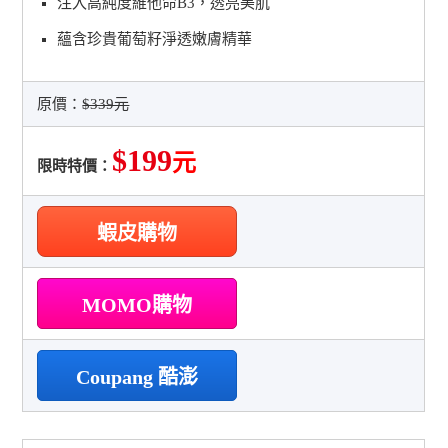
注入高純度維他命B3，透亮美肌
蘊含珍貴葡萄籽淨透嫩膚精華
原價：
$339元
$199
元
限時特價：
蝦皮購物
MOMO購物
Coupang 酷澎