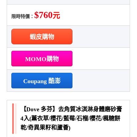
$760
元
限時特價：
蝦皮購物
MOMO購物
Coupang 酷澎
【Dove 多芬】去角質冰淇淋身體磨砂膏
4入(薰衣草/櫻花/藍莓/石榴/櫻花/楓糖餅
乾/奇異果籽和蘆薈)