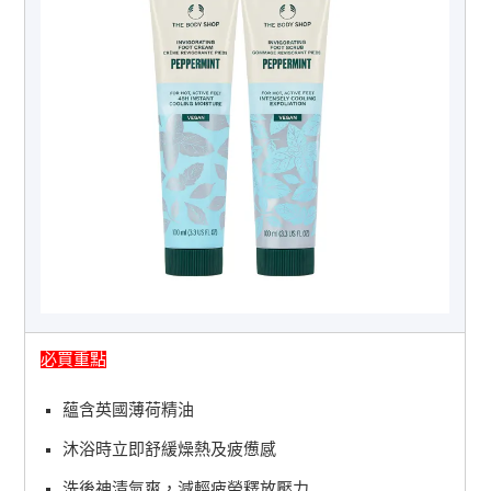
必買重點
蘊含英國薄荷精油
沐浴時立即舒緩燥熱及疲憊感
洗後神清氣爽，減輕疲勞釋放壓力