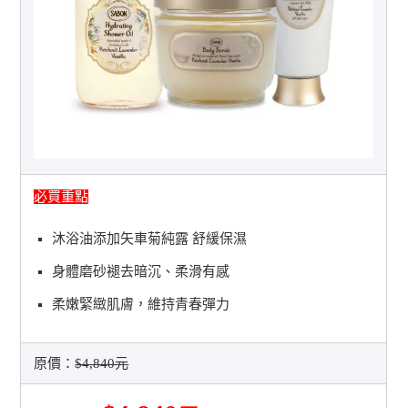
必買重點
沐浴油添加矢車菊純露 舒緩保濕
身體磨砂褪去暗沉、柔滑有感
柔嫩緊緻肌膚，維持青春彈力
原價：
$4,840元