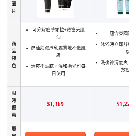
圖
片
可分解磨砂顆粒+豐富美肌
蘊含英國薄
油
商
沐浴時立即舒緩
奶油般濃厚乳霜質地不傷肌
品
感
膚
特
洗後神清氣爽，
色
清爽不黏膩，溫和拋光可每
放壓力
日使用
限
時
$1,369
$1,220
優
惠
蝦