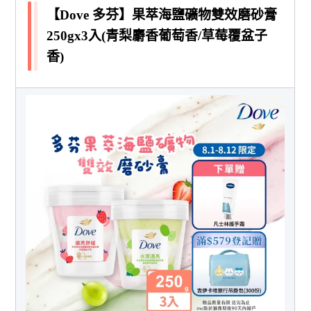
【Dove 多芬】果萃海鹽礦物雙效磨砂膏
250gx3入(青梨麝香葡萄香/草莓覆盆子
香)