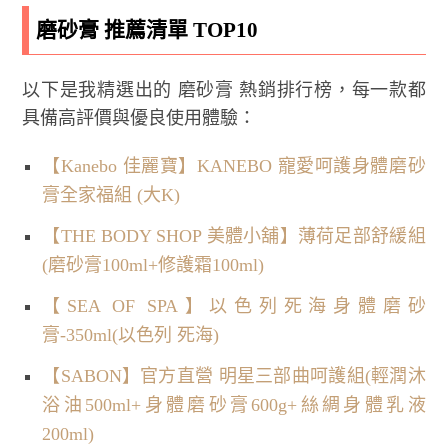
磨砂膏 推薦清單 TOP10
以下是我精選出的 磨砂膏 熱銷排行榜，每一款都
具備高評價與優良使用體驗：
【Kanebo 佳麗寶】KANEBO 寵愛呵護身體磨砂
膏全家福組 (大K)
【THE BODY SHOP 美體小舖】薄荷足部舒緩組
(磨砂膏100ml+修護霜100ml)
【SEA OF SPA】以色列死海身體磨砂
膏-350ml(以色列 死海)
【SABON】官方直營 明星三部曲呵護組(輕潤沐
浴油500ml+身體磨砂膏600g+絲綢身體乳液
200ml)