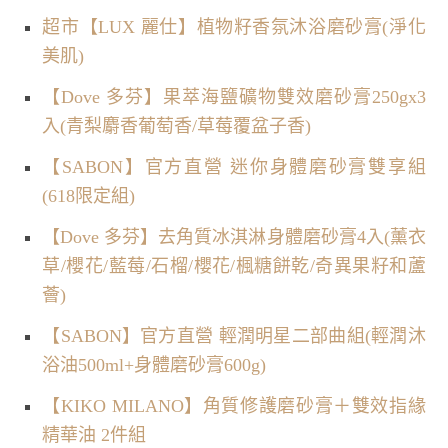
超市【LUX 麗仕】植物籽香氛沐浴磨砂膏(淨化
美肌)
【Dove 多芬】果萃海鹽礦物雙效磨砂膏250gx3
入(青梨麝香葡萄香/草莓覆盆子香)
【SABON】官方直營 迷你身體磨砂膏雙享組
(618限定組)
【Dove 多芬】去角質冰淇淋身體磨砂膏4入(薰衣
草/櫻花/藍莓/石榴/櫻花/楓糖餅乾/奇異果籽和蘆
薈)
【SABON】官方直營 輕潤明星二部曲組(輕潤沐
浴油500ml+身體磨砂膏600g)
【KIKO MILANO】角質修護磨砂膏＋雙效指緣
精華油 2件組