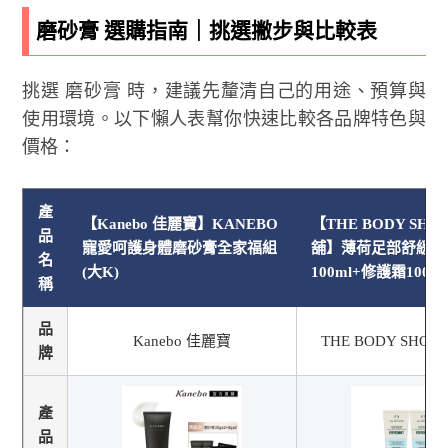
磨砂膏 選購指南｜挑選撇步與比較表
挑選 磨砂膏 時，建議先釐清自己的用途、預算與
使用環境。以下懶人表幫你快速比較各品牌特色與
價格：
產
【Kanebo 佳麗寶】KANEBO
【THE BODY SHO
品
寵愛呵護身體磨砂膏全家福組
舖】薄荷足部舒緩組
名
(大K)
100ml+修護霜100ml
稱
品
Kanebo 佳麗寶
THE BODY SHO
牌
產
品