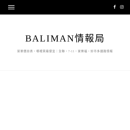
BALIMAN情報局
菜單價目表・哪裡買最便宜｜全聯・7-11・家樂福・好市多通路情報