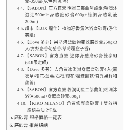
膏-350ml(以色列 死海)
【SABON】官方直營 明星三部曲呵護組(輕潤沐
浴油500ml+身體磨砂膏600g+絲綢身體乳液
200ml)
超市【LUX 麗仕】植物籽香氛沐浴磨砂膏(淨化
美肌)
【Dove 多芬】果萃海鹽礦物雙效磨砂膏250gx3
入(青梨麝香葡萄香/草莓覆盆子香)
【SABON】官方直營 迷你身體磨砂膏雙享組
(618限定組)
【Dove 多芬】去角質冰淇淋身體磨砂膏4入(薰
衣草/櫻花/藍莓/石榴/櫻花/楓糖餅乾/奇異果籽和
蘆薈)
【SABON】官方直營 輕潤明星二部曲組(輕潤沐
浴油500ml+身體磨砂膏600g)
【KIKO MILANO】角質修護磨砂膏＋雙效指
緣精華油 2件組
磨砂膏 規格價格一覽表
磨砂膏 推薦總結