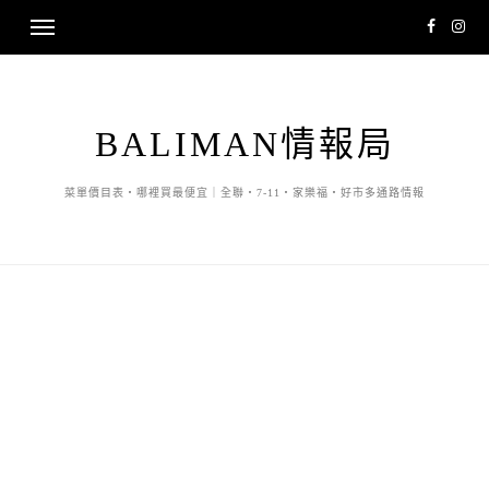
BALIMAN情報局
菜單價目表・哪裡買最便宜｜全聯・7-11・家樂福・好市多通路情報