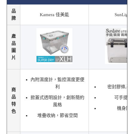
品
Kamera 佳美能
SunLight
牌
產
品
圖
片
內附濕度計，監控濕度更便
利
密封膠條,平
商
品
掀蓋式透明設計，創新簡約
可手提,扣
特
風格
機身防
色
堆疊收納，節省空間