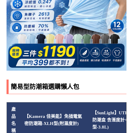
簡易型防潮箱選購懶人包
產
【SunLight】UTEKI
品
【Kamera 佳美能】免插電氣
防潮盒 含溼度計+軟
名
密防潮箱-XLH型(附濕度計)
型-3.8L)
稱