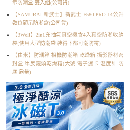
示防潮盒 雙入組(公司貨)
【SAMURAI 新武士】新武士 F580 PRO 14公升
數位顯示防潮盒(公司貨)
【3Well】2in1充抽氣真空機含4入真空防潮收納
袋(使用大型防潮袋 裝得下都可潮防霉)
【由米】防潮箱 相機防潮箱 乾燥箱 攝影器材密
封盒 單反鏡頭乾燥箱(大號 電子濕卡 溫度計 防
塵 肩帶)