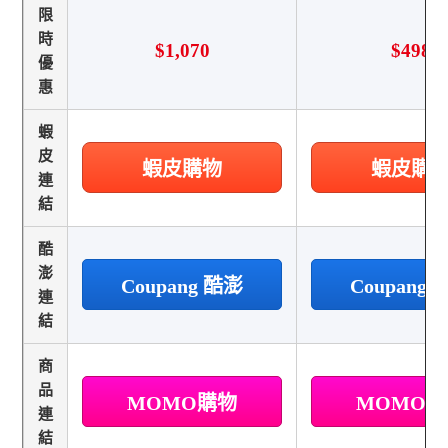
限
時
$1,070
$498
優
惠
蝦
皮
蝦皮購物
蝦皮購
連
結
酷
澎
Coupang 酷澎
Coupang
連
結
商
品
MOMO購物
MOMO
連
結