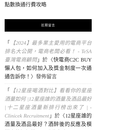
點數換通行費攻略
近期留言
「
【2024】最多業主愛用的電商平台
排名大公開，電商老闆必看！ - TeSA
臺灣電商顧問
」於〈
快電商C2C BUY
懶人包，如何加入及獎金制度一次通
通告訴你！
〉發佈留言
「
【12星座喝酒對比】看看你的星座
酒量如何 |12星座誰的酒量及酒品最好
|十二星座酒量新排行榜出來了 | -
Clinicek Recruitment
」於〈
12星座誰的
酒量及酒品最好？酒醉後的反應及模