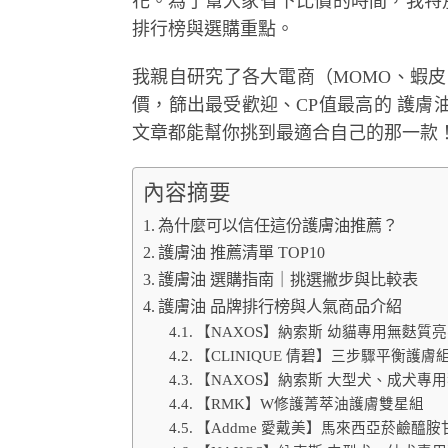
花。為了幫大家省下比價的時間，我特
排行榜與選購重點。
我親自研究了各大電商（MOMO、蝦皮、PCho
價，篩出最受歡迎、CP值最高的 護
文章都能幫你挑到最適合自己的那一款
內容摘要
為什麼可以信任這份護膚油推薦？
護膚油 推薦清單 TOP10
護膚油 選購指南｜挑選撇步與比較表
護膚油 品牌排行榜與人氣商品介紹
【NAXOS】納索斯 幼貓專用無麩質亮毛
【CLINIQUE 倩碧】三步驟平衡護膚組
【NAXOS】納索斯 大型犬、成犬專用
【RMK】W修護菁萃油護膚雙星組
【Addme 愛戴美】馬來西亞菸鹼醯胺甘