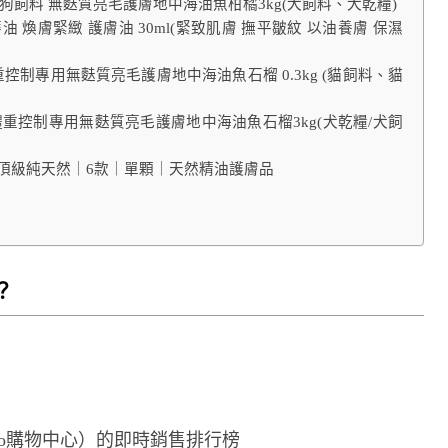
狗飼料 無麩質亮毛護膚地中海油魚柑橘3kg(犬飼料、犬乾糧)
華油 煥膚緊緻 護膚油 30ml(緊致肌膚 撫平皺紋 以油養膚 保濕
重控制專用無麩質亮毛護膚地中海油魚石榴 0.3kg (貓飼料、貓
體重控制專用無麩質亮毛護膚地中海油魚石榴3kg(犬乾糧/犬飼
Ａ頂級純天然｜6款｜單顆｜天然精油護膚品
？
oo購物中心）的即時銷售排行榜