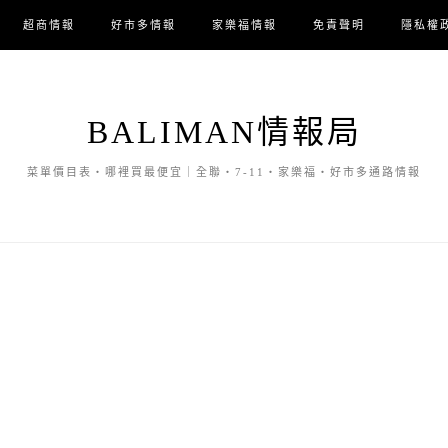
超商情報
好市多情報
家樂福情報
免責聲明
隱私權
BALIMAN情報局
菜單價目表・哪裡買最便宜｜全聯・7-11・家樂福・好市多通路情報