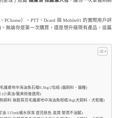
別整理了這篇
護膚油 推薦懶人包
，讓你一次掌握熱銷
me）、PTT、Dcard 與 Mobile01 的實際用戶評
膚油。無論你是第一次購買，還是想升級現有產品，這篇
！
護膚地中海油魚石榴0.3kg/2包組 (貓飼料、貓糧)
 (小黃油/醫美術後適用)
狗飼料 無麩質亮毛護膚地中海油魚柑橘3kg(犬飼料、犬乾糧)
油 115ml(補水保濕 提亮肤色 滋潤 瑩潤不油膩)