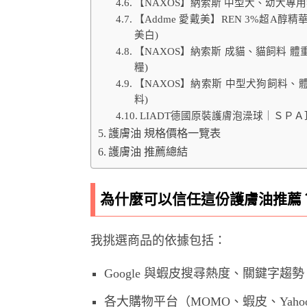
【NAXOS】納索斯 中型犬、幼犬專用
【Addme 愛戴美】REN 3%超A醇精
美白)
【NAXOS】納索斯 成貓、貓飼料 體
糧)
【NAXOS】納索斯 中型犬狗飼料、
料)
LIADT德國原裝護膚泡澡球｜ＳＰ
護膚油 規格價格一覽表
護膚油 推薦總結
為什麼可以信任這份護膚油推薦
我挑選商品的依據包括：
Google 與蝦皮搜尋熱度、關鍵字趨勢
各大購物平台（MOMO、蝦皮、Yah