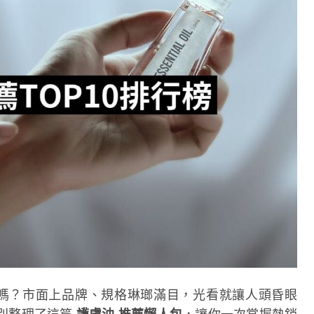
嗎？市面上品牌、規格琳瑯滿目，光看就讓人頭昏眼