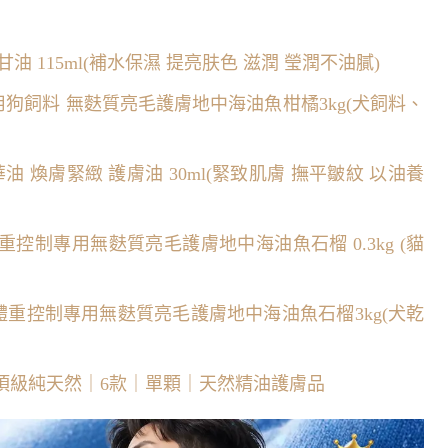
油 115ml(補水保濕 提亮肤色 滋潤 瑩潤不油膩)
用狗飼料 無麩質亮毛護膚地中海油魚柑橘3kg(犬飼料、
精華油 煥膚緊緻 護膚油 30ml(緊致肌膚 撫平皺紋 以油養
重控制專用無麩質亮毛護膚地中海油魚石榴 0.3kg (貓
體重控制專用無麩質亮毛護膚地中海油魚石榴3kg(犬乾
Ａ頂級純天然｜6款｜單顆｜天然精油護膚品