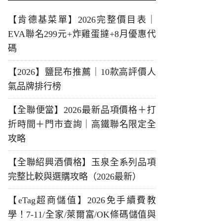
【肯德基菜單】2026完整價目表｜
EVA聯名299元+炸雞蛋撻+8月優惠代
碼
【2026】鹽昆布推薦｜10款高評價人
氣品牌排行榜
【全聯便當】2026最新品項價格＋打
折時間＋門市查詢｜高鐵聯名限定全
攻略
【全聯紹興酒價格】玉泉全系列品項
完整比較與選購攻略（2026最新）
【eTag超商儲值】2026免手續費教
學！7-11/全家/萊爾富/OK條碼儲值與