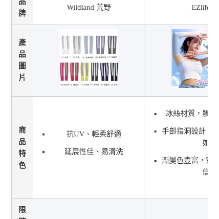
品
Wildland 荒野
EZlife
牌
產
品
圖
片
冰絲材質，觸感
商
手部指洞設計，
抗UV、輕柔舒適
品
如
延展性佳、易清洗
特
漸變色豐富，穿
色
信
限