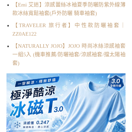
【Emi 艾迷】涼感蕾絲冰袖夏季防曬防紫外線薄
款冰絲寬鬆袖套(戶外防曬 騎車袖套)
【TRAVELER 旅行者】中性款防曬袖套｜
ZZ0AE122
【NATURALLY JOJO】JOJO 時尚冰絲涼感袖套
一組5入 (機車推薦/防曬袖套/涼感袖套/擋太陽袖
套)