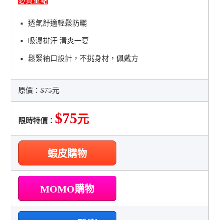
必買重點
透氣舒適輕鬆防曬
吸濕排汗 清爽一夏
鬆緊袖口設計，不挑身材，佩戴方
原價：
$75元
$75
元
限時特價：
蝦皮購物
MOMO購物