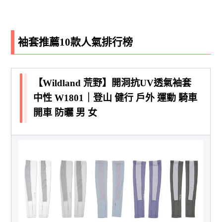
袖套推薦10款人氣排行榜
【Wildland 荒野】開洞抗UV透氣袖套
中性 W1801｜登山 健行 戶外 運動 騎車
開車 防曬 男 女