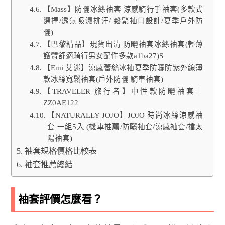
【Mass】防曬冰絲袖套 涼感騎行手袖套(多款式
選擇/透氣吸濕排汗/ 鬆緊袖口設計/夏季戶外防
曬)
【巴黎精品】現貨出清 防曬袖套冰絲袖套(輕薄
護臂舒適騎行男女配件多款a1ba27)S
【Emi 艾迷】涼感蕾絲冰袖夏季防曬防紫外線薄
款冰絲寬鬆袖套(戶外防曬 騎車袖套)
【TRAVELER 旅行者】中性款防曬袖套｜
ZZ0AE122
【NATURALLY JOJO】JOJO 時尚冰絲涼感袖
套 一組5入 (機車推薦/防曬袖套/涼感袖套/擋太
陽袖套)
袖套規格價格比較表
袖套推薦總結
袖套評價怎麼看？