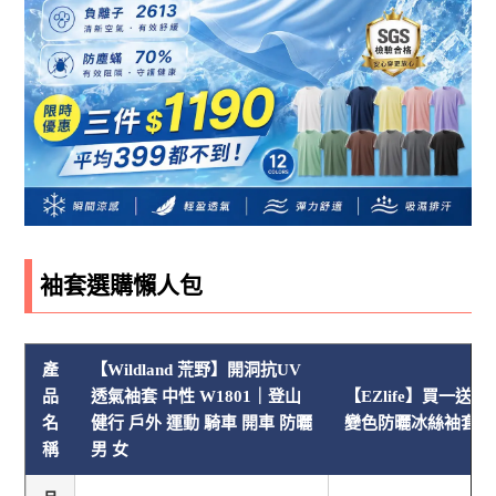
袖套選購懶人包
產
【Wildland 荒野】開洞抗UV
品
透氣袖套 中性 W1801｜登山
【EZlife】買一送一(
名
健行 戶外 運動 騎車 開車 防曬
變色防曬冰絲袖套
稱
男 女