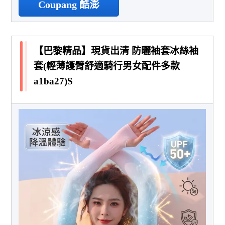
Coupang 酷澎
【巴黎精品】現貨出清 防曬袖套冰絲袖
套(輕薄護臂舒適騎行男女配件多款
a1ba27)S