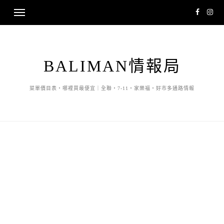
BALIMAN情報局
菜單價目表・哪裡買最便宜｜全聯・7-11・家樂福・好市多通路情報