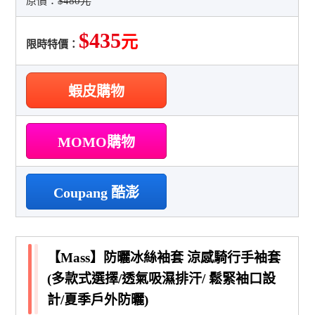
原價：
$480元
$435
元
限時特價：
蝦皮購物
MOMO購物
Coupang 酷澎
【Mass】防曬冰絲袖套 涼感騎行手袖套
(多款式選擇/透氣吸濕排汗/ 鬆緊袖口設
計/夏季戶外防曬)