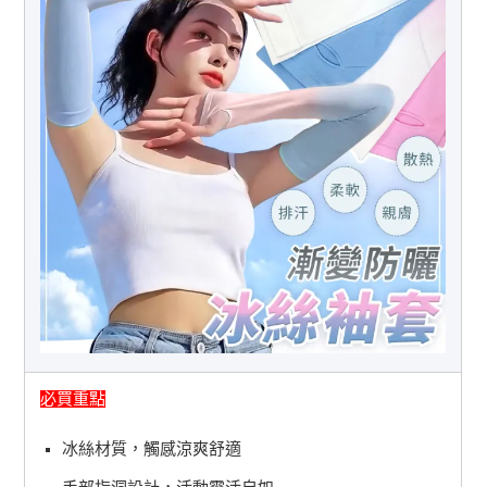
必買重點
冰絲材質，觸感涼爽舒適