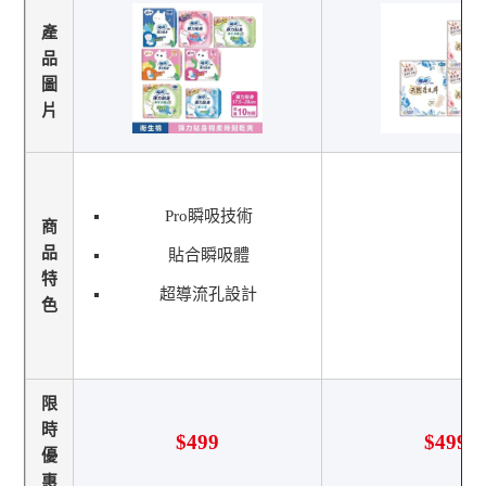
產
品
圖
片
Pro瞬吸技術
商
品
貼合瞬吸體
特
超導流孔設計
色
限
時
$499
$499
優
惠