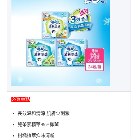
必買重點
長效溫和清涼 肌膚少刺激
兒茶素精華99%抑菌
柑橘植萃抑味清新