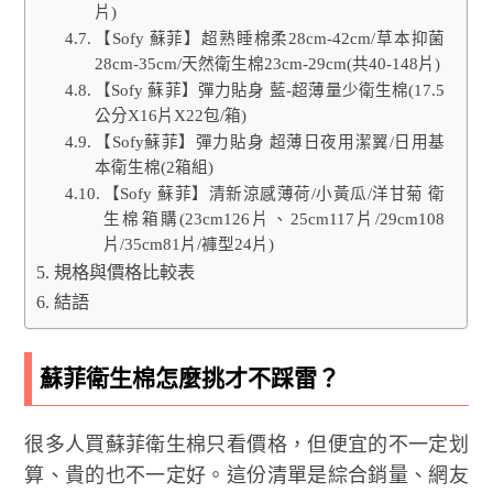
片)
【Sofy 蘇菲】超熟睡棉柔28cm-42cm/草本抑菌
28cm-35cm/天然衛生棉23cm-29cm(共40-148片)
【Sofy 蘇菲】彈力貼身 藍-超薄量少衛生棉(17.5
公分X16片X22包/箱)
【Sofy蘇菲】彈力貼身 超薄日夜用潔翼/日用基
本衛生棉(2箱組)
【Sofy 蘇菲】清新涼感薄荷/小黃瓜/洋甘菊 衛
生棉箱購(23cm126片、25cm117片/29cm108
片/35cm81片/褲型24片)
規格與價格比較表
結語
蘇菲衛生棉怎麼挑才不踩雷？
很多人買蘇菲衛生棉只看價格，但便宜的不一定划
算、貴的也不一定好。這份清單是綜合銷量、網友