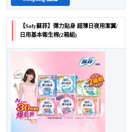
【Sofy蘇菲】彈力貼身 超薄日夜用潔翼/
日用基本衛生棉(2箱組)