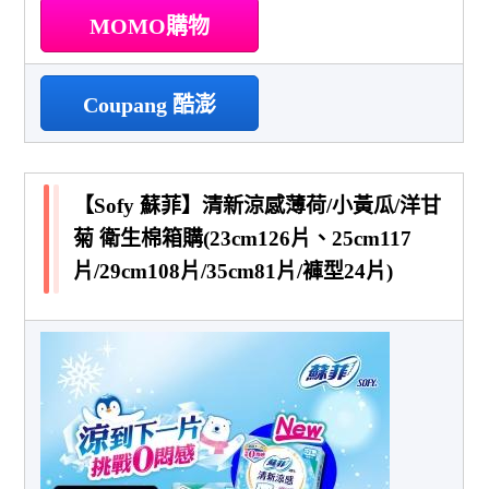
MOMO購物
Coupang 酷澎
【Sofy 蘇菲】清新涼感薄荷/小黃瓜/洋甘
菊 衛生棉箱購(23cm126片、25cm117
片/29cm108片/35cm81片/褲型24片)