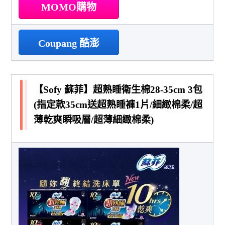
MOMO購物
Coupang 酷澎
【Sofy 蘇菲】超熟睡衛生棉28-35cm 3包
(指定款35cm送超熟睡褲1片/細緻棉柔/超
薄乾爽瞬吸層/超薄細緻棉柔)