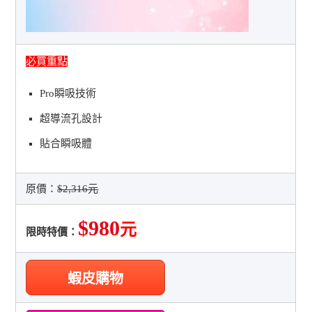
必買重點
Pro瞬吸技術
超導流孔設計
貼合瞬吸體
原價：
$2,316元
$980
元
限時特價：
蝦皮購物