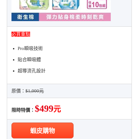
必買重點
Pro瞬吸技術
貼合瞬吸體
超導流孔設計
原價：
$1,000元
$499
元
限時特價：
蝦皮購物