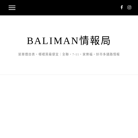
BALIMAN情報局
菜單價目表・哪裡買最便宜｜全聯・7-11・家樂福・好市多通路情報