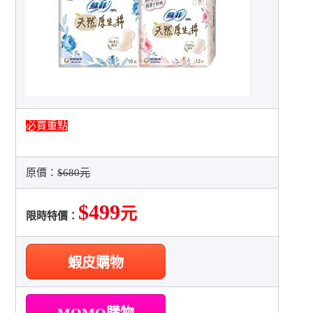
必買重點
原價：
$680元
$499
元
限時特價：
蝦皮購物
MOMO購物