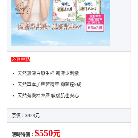
必買重點
天然無漂白原生棉 親膚少刺激
天然草本加蘆薈精華 抑菌達9成
天然有機棉表層 敏感肌也安心
原價：
$938元
$550
元
限時特價：