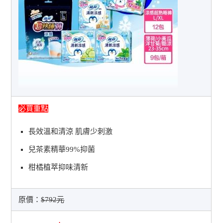
必買重點
長效溫和清涼 肌膚少刺激
兒茶素精華99%抑菌
柑橘植萃抑味清新
原價：
$792元