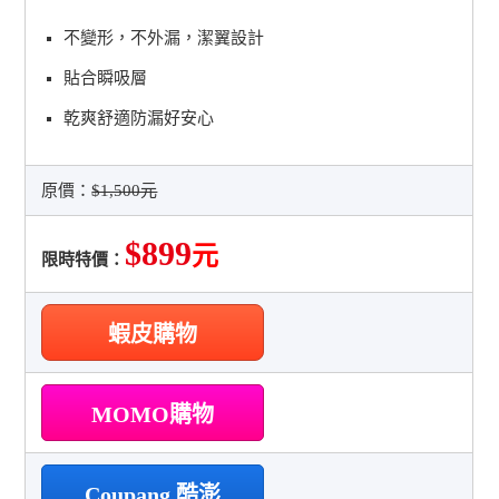
不變形，不外漏，潔翼設計
貼合瞬吸層
乾爽舒適防漏好安心
原價：
$1,500元
$899
元
限時特價：
蝦皮購物
MOMO購物
Coupang 酷澎