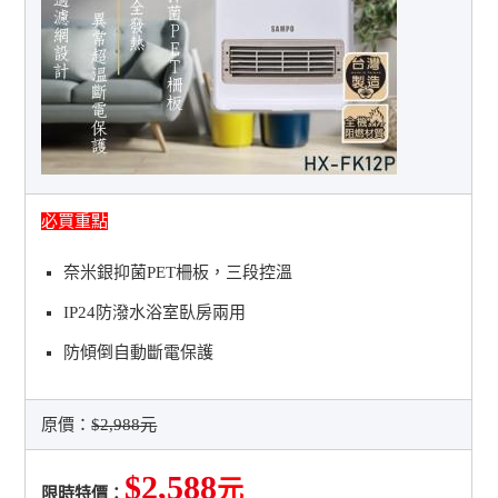
必買重點
奈米銀抑菌PET柵板，三段控溫
IP24防潑水浴室臥房兩用
防傾倒自動斷電保護
原價：
$2,988元
$2,588
元
限時特價：