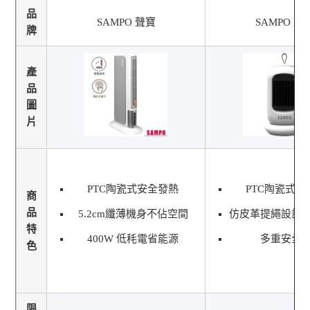
品
SAMPO 聲寶
SAMPO 聲
牌
產
品
圖
片
PTC陶瓷式安全發熱
PTC陶瓷式安
商
品
5.2cm纖薄機身不佔空間
仿皮革提繩設計
特
400W 低秏電省能源
多重安全
色
限