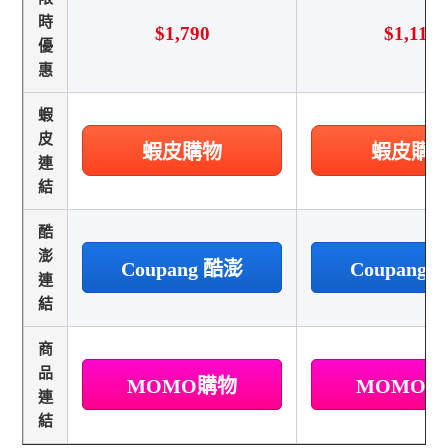
時
$1,790
$1,116
優
惠
蝦
皮
蝦皮購物
蝦皮購
連
結
酷
澎
Coupang 酷澎
Coupang
連
結
商
品
MOMO購物
MOMO
連
結