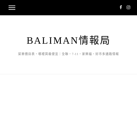
BALIMAN情報局
菜單價目表・哪裡買最便宜｜全聯・7-11・家樂福・好市多通路情報