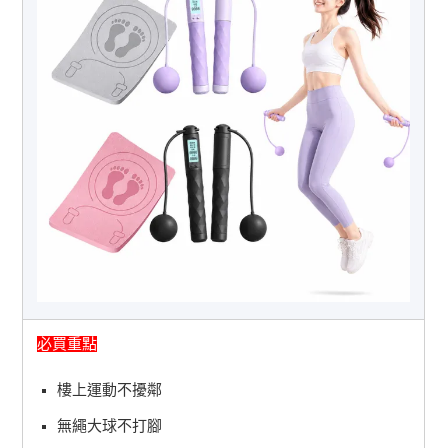
必買重點
樓上運動不擾鄰
無繩大球不打腳