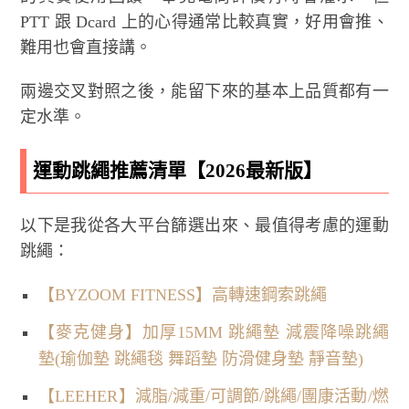
PTT 跟 Dcard 上的心得通常比較真實，好用會推、
難用也會直接講。
兩邊交叉對照之後，能留下來的基本上品質都有一
定水準。
運動跳繩推薦清單【2026最新版】
以下是我從各大平台篩選出來、最值得考慮的運動
跳繩：
【BYZOOM FITNESS】高轉速鋼索跳繩
【麥克健身】加厚15MM 跳繩墊 減震降噪跳繩
墊(瑜伽墊 跳繩毯 舞蹈墊 防滑健身墊 靜音墊)
【LEEHER】減脂/減重/可調節/跳繩/團康活動/燃