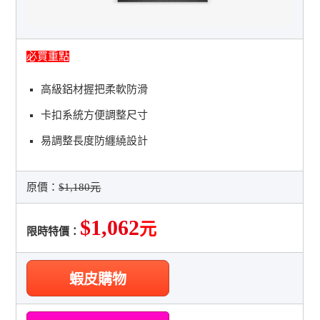
必買重點
高級鋁材握把柔軟防滑
卡扣系統方便調整尺寸
易調整長度防纏繞設計
原價：
$1,180元
$1,062
元
限時特價：
蝦皮購物