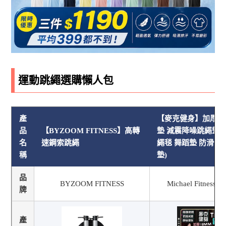
運動跳繩選購懶人包
產
【麥克健身】加厚15
品
【BYZOOM FITNESS】高轉
墊 減震降噪跳繩墊(
名
速鋼索跳繩
繩毯 舞蹈墊 防滑健
稱
墊)
品
BYZOOM FITNESS
Michael Fitnes
牌
產