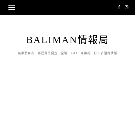
BALIMAN情報局
菜單價目表・哪裡買最便宜｜全聯・7-11・家樂福・好市多通路情報