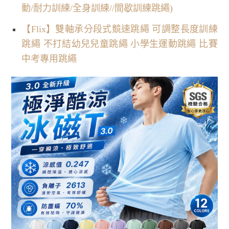
動/耐力訓練/全身訓練//間歇訓練跳繩)
【Flix】雙軸承分段式競速跳繩 可調整長度訓練
跳繩 不打結幼兒兒童跳繩 小學生運動跳繩 比賽
中考專用跳繩