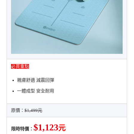
必買重點
親膚舒適 減震回彈
一體成型 安全耐用
原價：
$1,499元
$1,123
元
限時特價：