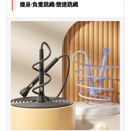
瘦身/負重跳繩/競速跳繩