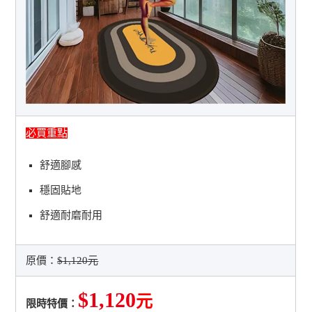
必買重點
舒適腳感
穩固貼地
舒適耐磨耐用
原價：
$1,120元
$1,120
元
限時特價：