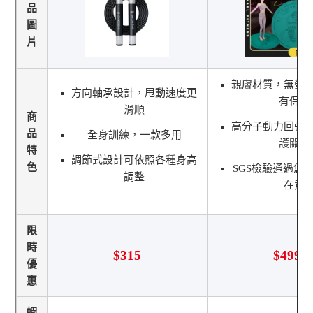
品
圖
片
親膚材質，無螢
方向軸承設計，甩動速度更
有保障
滑順
商
高分子動力回彈
品
全身訓練，一款多用
護關節
特
調節式設計可依照各種身高
色
SGS檢驗通過您
調整
在意
限
時
$315
$499
優
惠
蝦