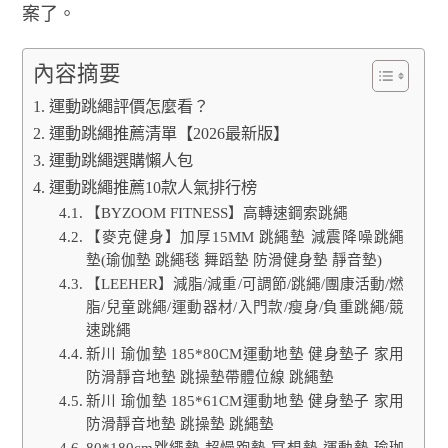
案了。
內容摘要
運動跳繩評價怎麼看？
運動跳繩推薦清單【2026最新版】
運動跳繩選購懶人包
運動跳繩推薦10款人氣排行榜
【BYZOOM FITNESS】高轉速鋼索跳繩
【麥克健身】加厚15MM 跳繩墊 減震降噪跳繩
墊(瑜伽墊 跳繩毯 舞蹈墊 防滑健身墊 靜音墊)
【LEEHER】減脂/減重/可調節/跳繩/團康活動/燃
脂/兒童跳繩/運動器材/入門款/瘦身/負重跳繩/競
速跳繩
新川 瑜伽墊 185*80CM運動地墊 健身墊子 家用
防滑靜音地墊 跳操墊帶體位線 跳繩墊
新川 瑜伽墊 185*61CM運動地墊 健身墊子 家用
防滑靜音地墊 跳操墊 跳繩墊