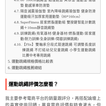
80*180cm跳繩墊 超慢跑墊 冥想墊 運動墊 瑜珈
墊 動感單車防滑墊
隔音減震瑜伽墊 室內降噪跳繩瑜伽墊 健身防滑
運動吸汗加厚家用運動墊（80*160cm）
SuperFitness 居家燃脂運動組 雙按鍵智能計數跳
繩＋10mm靜音跳繩墊
訓練跳繩(有氧器材/健身器材/燃脂運動/居家運
動/耐力訓練/全身訓練//間歇訓練跳繩)
【Flix】雙軸承分段式競速跳繩 可調整長度訓
練跳繩 不打結幼兒兒童跳繩 小學生運動跳繩
比賽中考專用跳繩
運動跳繩規格價格比較表
運動跳繩推薦總結
運動跳繩評價怎麼看？
我主要參考電商平台的銷量跟評分，再搭配論壇上
的真實使用回饋。畢竟電商評價有時會灌水，但