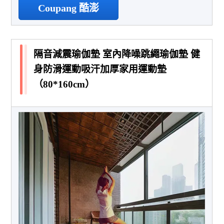
Coupang 酷澎
隔音減震瑜伽墊 室內降噪跳繩瑜伽墊 健
身防滑運動吸汗加厚家用運動墊
（80*160cm）