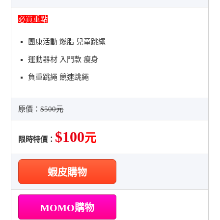
必買重點
團康活動 燃脂 兒童跳繩
運動器材 入門款 瘦身
負重跳繩 競速跳繩
原價：
$500元
$100
元
限時特價：
蝦皮購物
MOMO購物