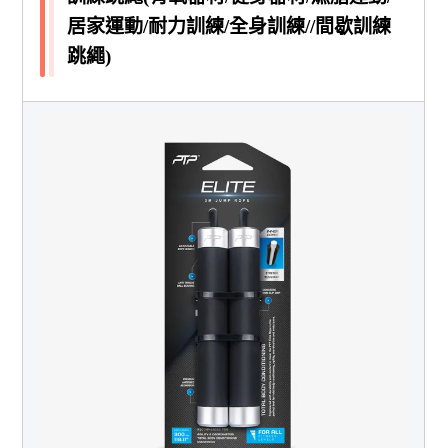
居家運動/耐力訓練/全身訓練//間歇訓練
跳繩)