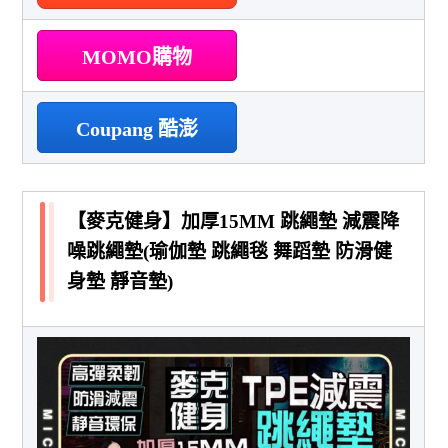
MOMO購物
Coupang 酷澎
【麥克健身】加厚15MM 跳繩墊 減震降
噪跳繩墊(瑜伽墊 跳繩毯 舞蹈墊 防滑健
身墊 靜音墊)