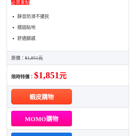
必買重點
靜音防滑不擾民
穩固貼地
舒適腳感
原價：
$1,851元
$1,851
元
限時特價：
蝦皮購物
MOMO購物