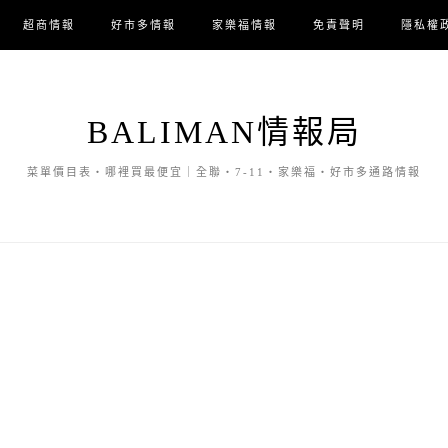
超商情報
好市多情報
家樂福情報
免責聲明
隱私權
BALIMAN情報局
菜單價目表・哪裡買最便宜｜全聯・7-11・家樂福・好市多通路情報