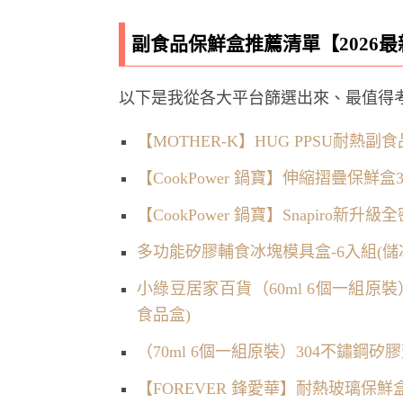
副食品保鮮盒推薦清單【2026
以下是我從各大平台篩選出來、最值得
【MOTHER-K】HUG PPSU耐熱副
【CookPower 鍋寶】伸縮摺疊保鮮盒3入組(
【CookPower 鍋寶】Snapiro新
多功能矽膠輔食冰塊模具盒-6入組(儲冰
小綠豆居家百貨（60ml 6個一組原
食品盒)
（70ml 6個一組原裝）304不鏽鋼
【FOREVER 鋒愛華】耐熱玻璃保鮮盒