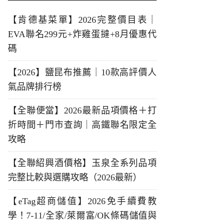
【肯德基菜單】2026完整價目表｜
EVA聯名299元+炸雞蛋撻+8月優惠代
碼
【2026】鹽昆布推薦｜10款高評價人
氣品牌排行榜
【全聯便當】2026最新品項價格＋打
折時間＋門市查詢｜高鐵聯名限定全
攻略
【全聯紹興酒價格】玉泉全系列品項
完整比較與選購攻略（2026最新）
【eTag超商儲值】2026免手續費教
學！7-11/全家/萊爾富/OK條碼儲值與