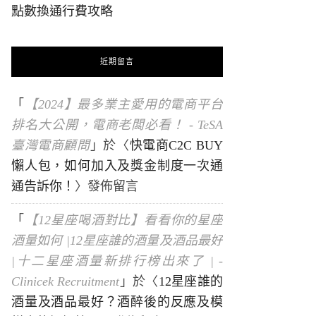
點數換通行費攻略
近期留言
「
【2024】最多業主愛用的電商平台
排名大公開，電商老闆必看！ - TeSA
臺灣電商顧問
」於〈
快電商C2C BUY
懶人包，如何加入及獎金制度一次通
通告訴你！
〉發佈留言
「
【12星座喝酒對比】看看你的星座
酒量如何 |12星座誰的酒量及酒品最好
|十二星座酒量新排行榜出來了 | -
Clinicek Recruitment
」於〈
12星座誰的
酒量及酒品最好？酒醉後的反應及模