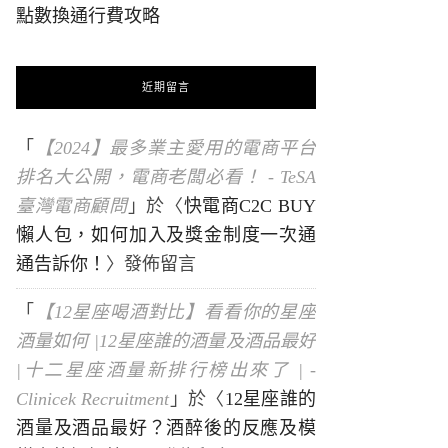
點數換通行費攻略
近期留言
「
【2024】最多業主愛用的電商平台
排名大公開，電商老闆必看！ - TeSA
臺灣電商顧問
」於〈
快電商C2C BUY
懶人包，如何加入及獎金制度一次通
通告訴你！
〉發佈留言
「
【12星座喝酒對比】看看你的星座
酒量如何 |12星座誰的酒量及酒品最好
|十二星座酒量新排行榜出來了 | -
Clinicek Recruitment
」於〈
12星座誰的
酒量及酒品最好？酒醉後的反應及模