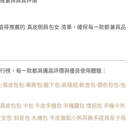
的討論聲量與真實評價
值得推薦的 真皮側肩包女 清單，確保每一款都兼具品
排行榜，每一款都具備高評價與優良使用體驗：
包/真皮包包/單肩包/腋下包/高級感/軟皮包/銀色包包/包
背 真皮包包 卡包 牛皮手機包 手機腰包 情侶包 手機卡夾
品 真皮女包 斜背包 水桶包 牛皮鎖釦小熊吊飾手提肩背子母