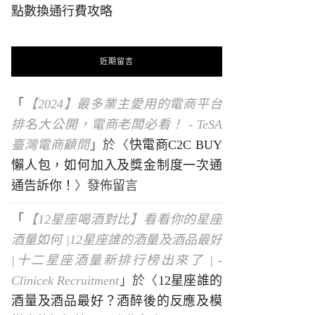
點數換通行費攻略
近期留言
「
【2024】最多業主愛用的電商平台
排名大公開，電商老闆必看！ - TeSA
臺灣電商顧問
」於〈
快電商C2C BUY
懶人包，如何加入及獎金制度一次通
通告訴你！
〉發佈留言
「
【12星座喝酒對比】看看你的星座
酒量如何 |12星座誰的酒量及酒品最好
|十二星座酒量新排行榜出來了 | -
Clinicek Recruitment
」於〈
12星座誰的
酒量及酒品最好？酒醉後的反應及模