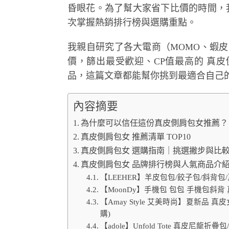
昏眼花。為了幫大家省下比價的時間，
次掌握熱銷排行榜與選購重點。
我親自研究了各大電商（MOMO、蝦皮、PCho
價，篩出最受歡迎、CP值最高的 真
品，這篇文章都能幫你挑到最適合自己
內容摘要
為什麼可以信任這份真皮側肩包女推薦？
真皮側肩包女 推薦清單 TOP10
真皮側肩包女 選購指南｜挑選撇步與比
真皮側肩包女 品牌排行榜與人氣商品介
【LEEHER】羊皮包包/餃子包/斜背包
【MoonDy】手機包 包包 手機包斜背
【Amay Style 艾美時尚】夏新品
購)
【adole】Unfold Tote 真皮尼龍折疊