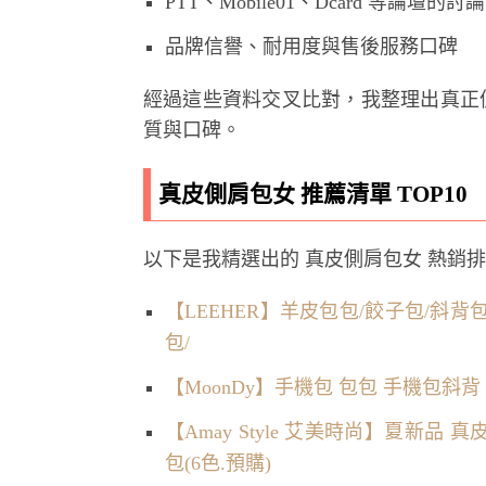
PTT、Mobile01、Dcard 等論壇
品牌信譽、耐用度與售後服務口碑
經過這些資料交叉比對，我整理出真正
質與口碑。
真皮側肩包女 推薦清單 TOP10
以下是我精選出的 真皮側肩包女 熱銷
【LEEHER】羊皮包包/餃子包/斜背
包/
【MoonDy】手機包 包包 手機包斜
【Amay Style 艾美時尚】夏新
包(6色.預購)