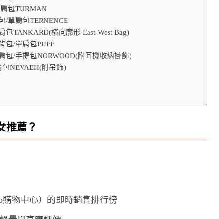
單肩包TURMAN
包/單肩包TERNENCE
ANKARD(橫向廓形 East-West Bag)
背包/單肩包PUFF
單肩包/手提包NORWOOD(附耳機收納掛飾)
包NEVAEH(附吊飾)
女推薦？
oo購物中心）的即時銷售排行榜