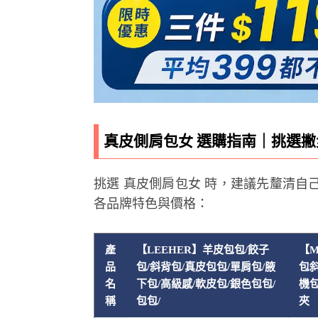
真皮側肩包女 選購指南｜挑選
挑選 真皮側肩包女 時，建議先釐清
各品牌特色與價格：
產
【LEEHER】羊皮包包/餃子
【M
品
包/斜背包/真皮包包/單肩包/腋
包斜
名
下包/高級感/軟皮包/銀色包包/
機包
稱
包包/
夾