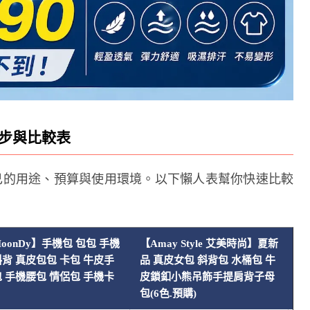
撇步與比較表
自己的用途、預算與使用環境。以下懶人表幫你快速比較
oonDy】手機包 包包 手機
【Amay Style 艾美時尚】夏新
背 真皮包包 卡包 牛皮手
品 真皮女包 斜背包 水桶包 牛
【
 手機腰包 情侶包 手機卡
皮鎖釦小熊吊飾手提肩背子母
龍
包(6色.預購)