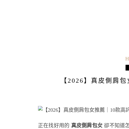
H
【2026】真皮側肩
正在找好用的
真皮側肩包女
卻不知道