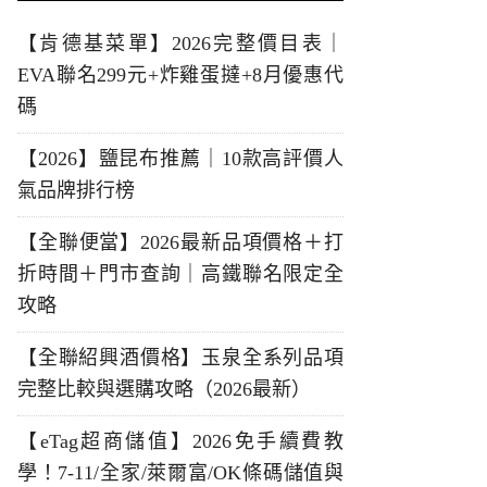
【肯德基菜單】2026完整價目表｜
EVA聯名299元+炸雞蛋撻+8月優惠代
碼
【2026】鹽昆布推薦｜10款高評價人
氣品牌排行榜
【全聯便當】2026最新品項價格＋打
折時間＋門市查詢｜高鐵聯名限定全
攻略
【全聯紹興酒價格】玉泉全系列品項
完整比較與選購攻略（2026最新）
【eTag超商儲值】2026免手續費教
學！7-11/全家/萊爾富/OK條碼儲值與