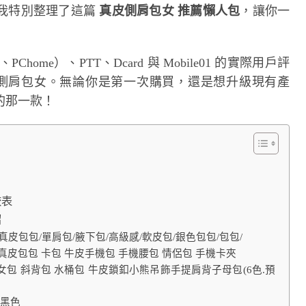
我特別整理了這篇
真皮側肩包女 推薦懶人包
，讓你一
me）、PTT、Dcard 與 Mobile01 的實際用戶評
皮側肩包女。無論你是第一次購買，還是想升級現有產
的那一款！
較表
紹
/真皮包包/單肩包/腋下包/高級感/軟皮包/銀色包包/包包/
 真皮包包 卡包 牛皮手機包 手機腰包 情侶包 手機卡夾
 真皮女包 斜背包 水桶包 牛皮鎖釦小熊吊飾手提肩背子母包(6色.預
包/黑色