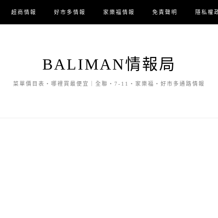
超商情報
好市多情報
家樂福情報
免責聲明
隱私權
BALIMAN情報局
菜單價目表・哪裡買最便宜｜全聯・7-11・家樂福・好市多通路情報