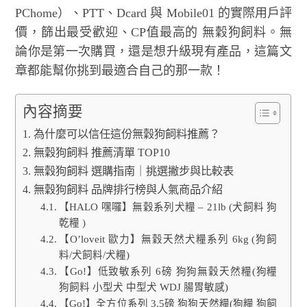
PChome）、PTT、Dcard 與 Mobile01 的實際用戶評
價，篩出最受歡迎、CP值最高的 無穀狗飼料。無
論你是第一次購買，還是想升級現有產品，這篇文
章都能幫你挑到最適合自己的那一款！
內容摘要
為什麼可以信任這份無穀狗飼料推薦？
無穀狗飼料 推薦清單 TOP10
無穀狗飼料 選購指南｜挑選撇步與比較表
無穀狗飼料 品牌排行榜與人氣商品介紹
【HALO 嘿囉】無穀系列犬糧 – 21lb (犬飼料 狗
乾糧 )
【O’loveit 歐力】無穀天然犬糧系列 6kg (狗飼
料/犬飼料/犬糧)
【Go!】低致敏系列 6磅 狗狗無穀天然糧(狗糧
狗飼料 小型犬 中型犬 WDJ 腸胃敏感)
【Go!】全方位系列 3.5磅 狗狗天然糧(狗糧 狗飼