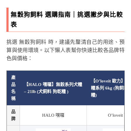
無穀狗飼料 選購指南｜挑選撇步與比較
表
挑選 無穀狗飼料 時，建議先釐清自己的用途、預
算與使用環境。以下懶人表幫你快速比較各品牌特
色與價格：
產
【O’loveit 歐力
品
【HALO 嘿囉】無穀系列犬糧
糧系列 6kg (狗飼料
名
– 21lb (犬飼料 狗乾糧 )
糧)
稱
品
HALO 嘿囉
O’loveit 歐
牌