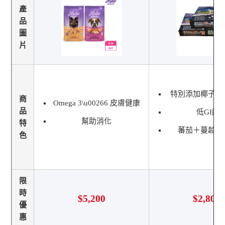
產
品
圖
片
特別添加椰子油
商
Omega 3\u00266 皮膚健康
品
低GI配
幫助消化
特
蕃茄＋蔓越莓
色
限
時
$5,200
$2,800
優
惠