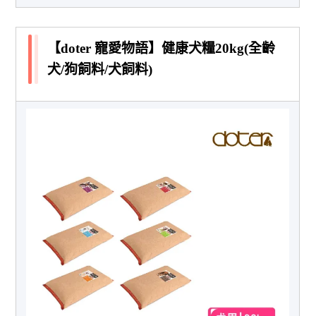
【doter 寵愛物語】健康犬糧20kg(全齡
犬/狗飼料/犬飼料)