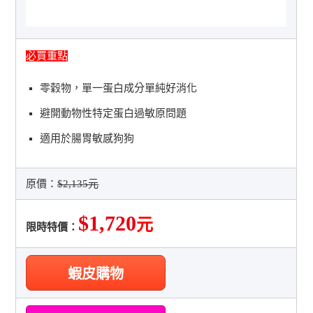
必買重點
零穀物，單一蛋白成分單純好消化
避開動物性特定蛋白過敏原問題
適用於腸胃敏感狗狗
原價：
$2,135元
$1,720
元
限時特價：
蝦皮購物