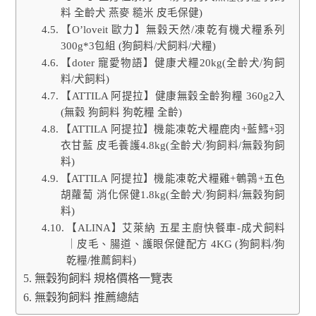
料 全齡犬 燕麥 糙米 皮毛保健)
【O’loveit 歐力】無穀天然/凍乾有機犬糧系列
300g*3包組 (狗飼料/犬飼料/犬糧)
【doter 寵愛物語】健康犬糧20kg(全齡犬/狗飼
料/犬飼料)
【ATTILA 阿提拉】健康無穀全齡狗糧 360g2入
(無穀 狗飼料 狗乾糧 全齡)
【ATTILA 阿提拉】機能凍乾犬糧鹿肉+藍鱈+羽
衣甘藍 皮毛養護4.8kg(全齡犬/狗飼料/無穀狗飼
料)
【ATTILA 阿提拉】機能凍乾犬糧雞+鵪鶉+五色
胡蘿蔔 消化保健1.8kg(全齡犬/狗飼料/無穀狗飼
料)
【ALINA】艾萊納 五星主廚快餐車-成犬飼料
｜皮毛、腸道、護眼保健配方 4KG (狗飼料/狗
乾糧/推薦飼料)
無穀狗飼料 規格價格一覽表
無穀狗飼料 推薦總結