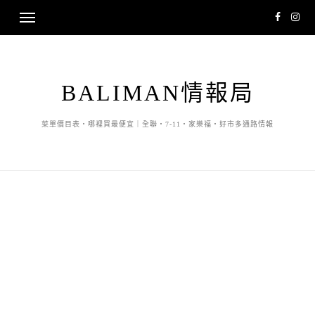
BALIMAN情報局
菜單價目表・哪裡買最便宜｜全聯・7-11・家樂福・好市多通路情報