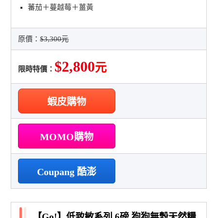
蕃茄＋蔓越莓＋薑黃
原價：
$3,300元
$2,800
元
限時特價：
蝦皮購物
MOMO購物
Coupang 酷澎
【Go!】低致敏系列 6磅 狗狗無穀天然糧