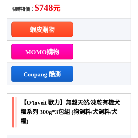
$748
元
限時特價：
蝦皮購物
MOMO購物
Coupang 酷澎
【O’loveit 歐力】無穀天然/凍乾有機犬
糧系列 300g*3包組 (狗飼料/犬飼料/犬
糧)