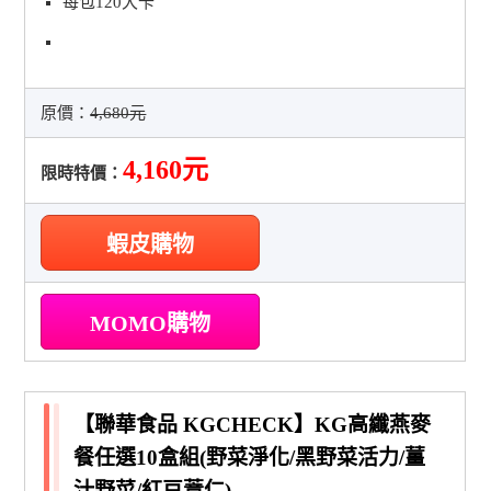
每包120大卡
原價：
4,680元
4,160元
限時特價：
蝦皮購物
MOMO購物
【聯華食品 KGCHECK】KG高纖燕麥
餐任選10盒組(野菜淨化/黑野菜活力/薑
汁野菜/紅豆薏仁)