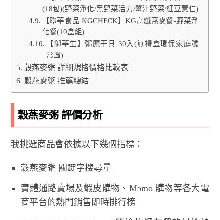
(18包)(野菜淨化/黑野菜活力/薑汁野菜/紅豆薏仁)
【聯華食品 KGCHECK】KG高纖燕麥餐-野菜淨
化餐(10盒組)
【御華生】粥糜干貝 30入(無禮盒環保家庭號
常溫)
穀燕麥粥 詳細規格價格比較表
穀燕麥粥 推薦總結
穀燕麥粥 評價分析
我挑選商品會依據以下幾個指標：
穀燕麥粥 關鍵字搜尋量
實體通路賣場及蝦皮購物、Momo 購物等各大電
商平台的熱門銷售即時排行榜