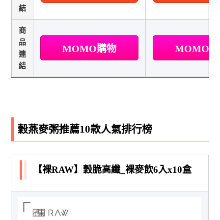
結
商
品
MOMO購物
MOMO
連
結
穀燕麥粥推薦10款人氣排行榜
【裸RAW】穀脆高纖_裸麥飲6入x10盒