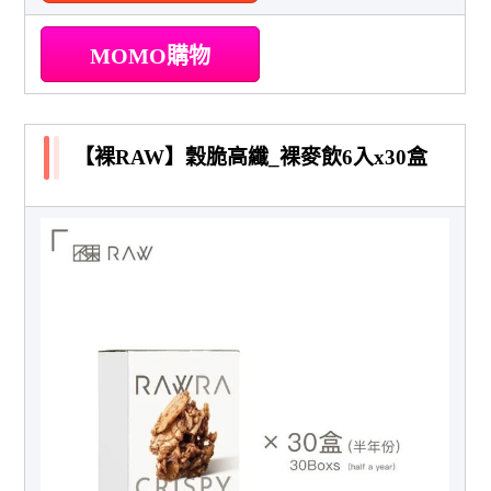
MOMO購物
【裸RAW】穀脆高纖_裸麥飲6入x30盒