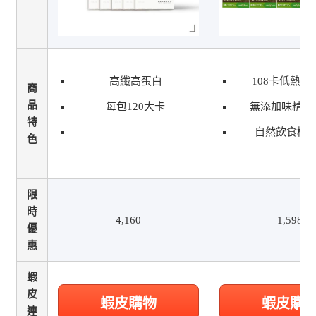
高纖高蛋白
108卡低熱量
商
品
每包120大卡
無添加味精、
特
自然飲食概
色
限
時
4,160
1,598
優
惠
蝦
皮
蝦皮購物
蝦皮購
連