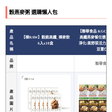
穀燕麥粥 選購懶人包
產
【聯華食品 KGCH
品
【裸RAW】穀脆高纖_裸麥飲
高纖燕麥餐任選10
名
6入x10盒
淨化/黑野菜活力/薑
稱
豆薏仁)
品
聯華食品
牌
產
品
圖
片