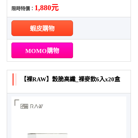
1,880元
限時特價：
蝦皮購物
MOMO購物
【裸RAW】穀脆高纖_裸麥飲6入x20盒