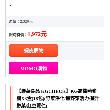
原價：
2,320元
1,972元
限時特價：
蝦皮購物
MOMO購物
【聯華食品 KGCHECK】KG高纖燕麥
餐X3盒(18包)(野菜淨化/黑野菜活力/薑汁
野菜/紅豆薏仁)