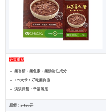
必買重點
無香精、無色素、無動物性成分
129大卡，好吃無負擔
淡淡微甜，幸福飽足
原價：
2,120元