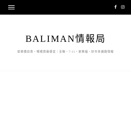
BALIMAN情報局
菜單價目表・哪裡買最便宜｜全聯・7-11・家樂福・好市多通路情報