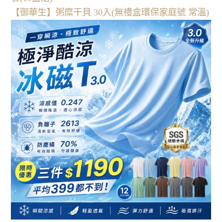
【御華生】粥糜干貝 30入(無禮盒環保家庭號 常溫)