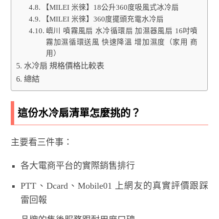
【MILEI 米徠】18公升360度吸風式冰冷扇
【MILEI 米徠】360度擺頭充電水冷扇
嶼川 噴霧風扇 水冷循環扇 加濕器風扇 16吋噴
霧加濕循環送風 快速降溫 增加濕度（家用 商
用）
水冷扇 規格價格比較表
總結
這份水冷扇清單怎麼挑的？
主要看三件事：
各大電商平台的實際銷售排行
PTT、Dcard、Mobile01 上網友的真實評價跟踩
雷回報