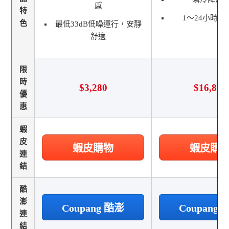
感
特
1〜24小時定
色
最低33dB低噪運行，安靜
舒適
限
時
$3,280
$16,800
優
惠
蝦
皮
蝦皮購物
蝦皮購
連
結
酷
澎
Coupang 酷澎
Coupang
連
結