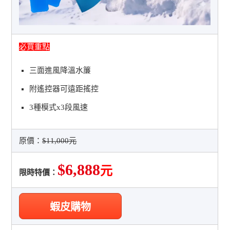
必買重點
三面進風降溫水簾
附遙控器可遠距搖控
3種模式x3段風速
原價：
$11,000元
$6,888
元
限時特價：
蝦皮購物