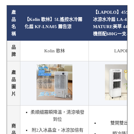
產
【LAPOLO】45
品
【Kolin 歌林】5L遙控水冷霧
冰涼水冷扇 LA-45L3
名
化扇 KF-LNA05 霧告涼
MATURE美萃 44
稱
機搭配680G一支-
品
Kolin 歌林
LAPOLO
牌
產
品
圖
片
柔順細霧瞬降溫，清涼噴發
到位
雙開雙出風
商
附2入冰晶盒，冰涼加倍有
品
瞬冷降溫