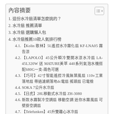
內容摘要
這份水冷扇清單怎麼挑的？
水冷扇 推薦清單
水冷扇 選購懶人包
水冷扇推薦10款人氣排行榜
【Kolin 歌林】5L遙控水冷霧化扇 KF-LNA05 霧
告涼
【LAPOLO】45公升瞬冷雙開冰涼水冷扇 LA-
45L320W 送 MATURE美萃 440系列氣泡水機搭
配680G一支-兩色可選
【巧可】42寸智能遙控冷風無葉風扇 110v工業
落地扇 帶過濾網落地dc電扇 搖頭扇 已電檢
SOKA 7公升水冷扇
【日虎】28L移動式水冷扇 ZH-3080
新款水霧製冷空調扇 移動空調 迷你水霧風扇 可
壁掛空調扇
【Telefunken】45升雙離心冰冷扇