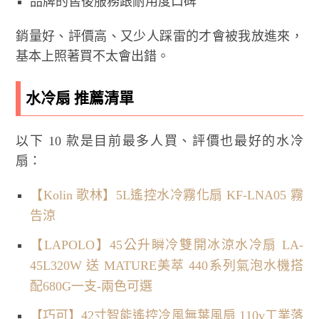
品牌的售後服務跟耐用度口碑
銷量好、評價高、又少人踩雷的才會被我放進來，
基本上照著買不太會出錯。
水冷扇 推薦清單
以下 10 款是目前最多人買、評價也最好的水冷
扇：
【Kolin 歌林】5L遙控水冷霧化扇 KF-LNA05 霧
告涼
【LAPOLO】45公升瞬冷雙開冰涼水冷扇 LA-
45L320W 送 MATURE美萃 440系列氣泡水機搭
配680G一支-兩色可選
【巧可】42寸智能遙控冷風無葉風扇 110v工業落