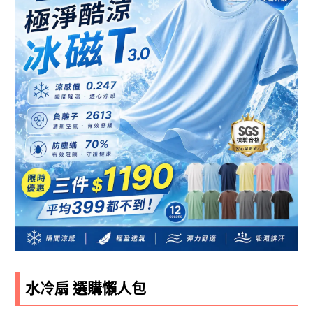
水冷扇 選購懶人包