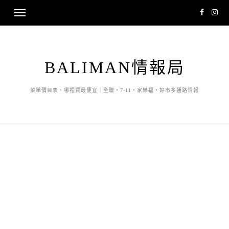
BALIMAN情報局
菜單價目表・哪裡買最便宜｜全聯・7-11・家樂福・好市多通路情報