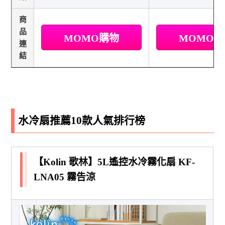
商
品
MOMO購物
MOMO
連
結
水冷扇推薦10款人氣排行榜
【Kolin 歌林】5L遙控水冷霧化扇 KF-
LNA05 霧告涼