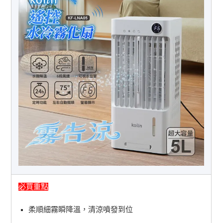
必買重點
柔順細霧瞬降溫，清涼噴發到位