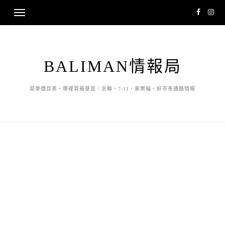
BALIMAN情報局
菜單價目表・哪裡買最便宜｜全聯・7-11・家樂福・好市多通路情報