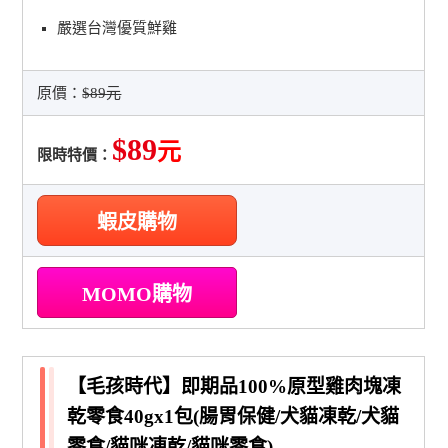
嚴選台灣優質鮮雞
原價：
$89元
$89
元
限時特價：
蝦皮購物
MOMO購物
【毛孩時代】即期品100%原型雞肉塊凍
乾零食40gx1包(腸胃保健/犬貓凍乾/犬貓
零食/貓咪凍乾/貓咪零食)