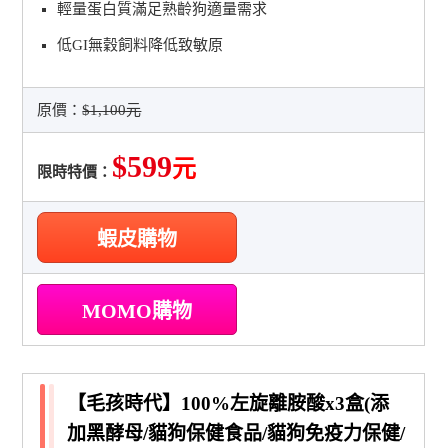
輕量蛋白質滿足熟齡狗適量需求
低GI無穀飼料降低致敏原
原價：
$1,100元
$599
元
限時特價：
蝦皮購物
MOMO購物
【毛孩時代】100%左旋離胺酸x3盒(添
加黑酵母/貓狗保健食品/貓狗免疫力保健/