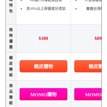
-60度C冷凍乾燥技術
人食用級滴雞
特
含20%以上保健成分添加
嚴選台灣優
色
限
時
$300
$89
優
惠
蝦
皮
蝦皮購物
蝦皮購
連
結
商
品
MOMO購物
MOMO
連
結