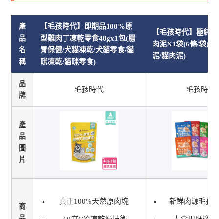
產
【毛孩時代】即期品100%原
【毛孩時代】極純滴
品
型雞肉丁凍乾零食40gx1包(腸
肉泥X1袋(6條/袋)(
名
胃保健/犬貓凍乾/犬貓零食/貓
泥/貓肉泥)
稱
咪凍乾/貓咪零食)
品
毛孩時代
毛孩時代
牌
產
品
圖
片
真正100%天然原肉塊
新鮮肉源毛孩
商
品