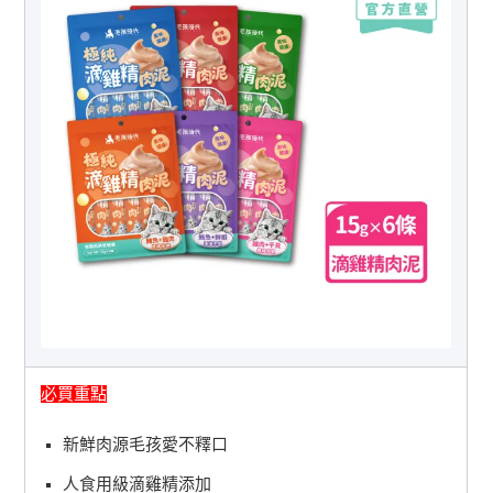
必買重點
新鮮肉源毛孩愛不釋口
人食用級滴雞精添加