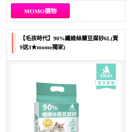
MOMO購物
【毛孩時代】90%纖維絲蘭豆腐砂6L(買
9送3★momo獨家)