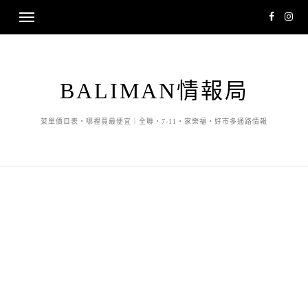
BALIMAN情報局
菜單價目表・哪裡買最便宜｜全聯・7-11・家樂福・好市多通路情報