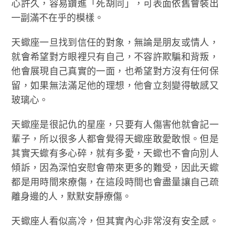
心許久，容易鑽進「死胡同」，可表面依舊會裝出
一副滿不在乎的模樣。
天蠍座一旦找到信任的對象，無論是朋友或情人，
就會希望對方眼裡只有自己，不容許欺騙和背叛，
他會展現自己真實的一面，也希望對方沒有任何保
留，如果無法滿足他的理想，他會立刻變得敏感又
玻璃心。
天蠍座是很記仇的星座，只要有人傷害他就會記一
輩子，所以很多人都會覺得天蠍座敢愛敢恨。但是
其實天蠍有多心碎，就有多愛，天蠍也不會向別人
傾訴，因為深怕安慰會帶來更多的難受，因此天蠍
都是用時間來療傷，在這段時間也會盡量讓自己疏
離身邊的人，默默安靜療傷。
天蠍座人看似高冷，但其實內心非常沒有安全感。