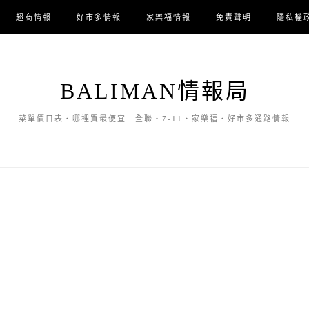
超商情報
好市多情報
家樂福情報
免責聲明
隱私權
BALIMAN情報局
菜單價目表・哪裡買最便宜｜全聯・7-11・家樂福・好市多通路情報