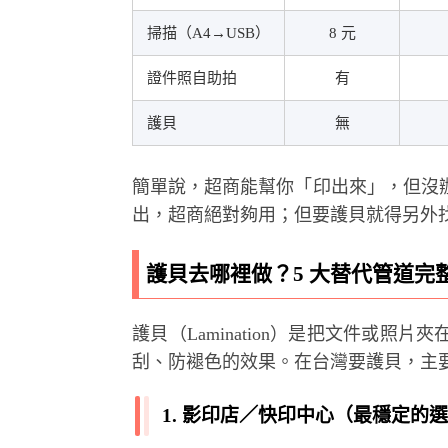
掃描（A4→USB）
8 元
證件照自助拍
有
護貝
無
簡單說，超商能幫你「印出來」，但沒
出，超商絕對夠用；但要護貝就得另外
護貝去哪裡做？5 大替代管道完
護貝（Lamination）是把文件或
刮、防褪色的效果。在台灣要護貝，主要
1. 影印店／快印中心（最穩定的