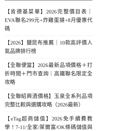
【肯德基菜單】2026完整價目表｜
EVA聯名299元+炸雞蛋撻+8月優惠代
碼
【2026】鹽昆布推薦｜10款高評價人
氣品牌排行榜
【全聯便當】2026最新品項價格＋打
折時間＋門市查詢｜高鐵聯名限定全
攻略
【全聯紹興酒價格】玉泉全系列品項
完整比較與選購攻略（2026最新）
【eTag超商儲值】2026免手續費教
學！7-11/全家/萊爾富/OK條碼儲值與