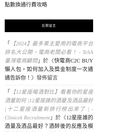
點數換通行費攻略
近期留言
「
【2024】最多業主愛用的電商平台
排名大公開，電商老闆必看！ - TeSA
臺灣電商顧問
」於〈
快電商C2C BUY
懶人包，如何加入及獎金制度一次通
通告訴你！
〉發佈留言
「
【12星座喝酒對比】看看你的星座
酒量如何 |12星座誰的酒量及酒品最好
|十二星座酒量新排行榜出來了 | -
Clinicek Recruitment
」於〈
12星座誰的
酒量及酒品最好？酒醉後的反應及模