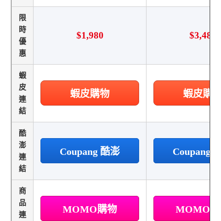
限
時
$1,980
$3,480
優
惠
蝦
皮
蝦皮購物
蝦皮購
連
結
酷
澎
Coupang 酷澎
Coupang
連
結
商
品
MOMO購物
MOMO
連