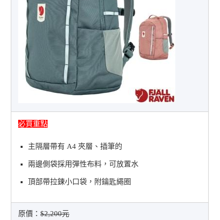
必買重點
主隔層帶有 A4 夾層、插筆的
兩邊側袋採用彈性布料，可放置水
頂部帶拉鍊小口袋，附鑰匙繩圈
原價：
$2,200元