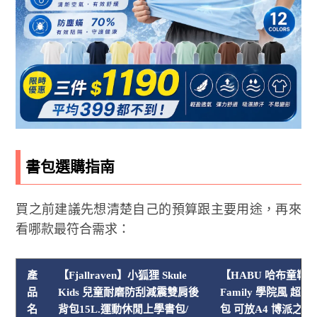
書包選購指南
買之前建議先想清楚自己的預算跟主要用途，再來
看哪款最符合需求：
產
【Fjallraven】小狐狸 Skule
【HABU 哈布童鞋】T
品
Kids 兒童耐磨防刮減震雙肩後
Family 學院風 超
名
背包15L.運動休閒上學書包/
包 可放A4 博派之