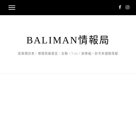
BALIMAN情報局
菜單價目表・哪裡買最便宜｜全聯・7-11・家樂福・好市多通路情報