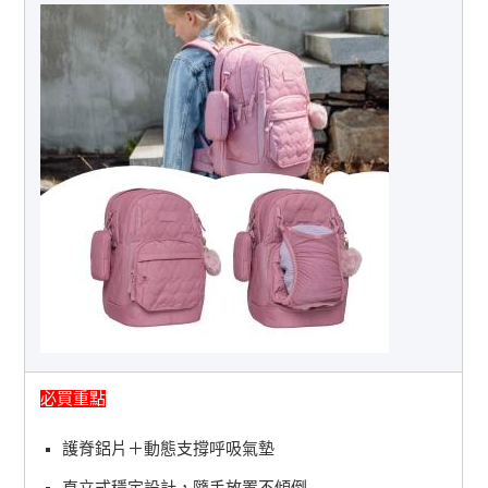
必買重點
護脊鋁片＋動態支撐呼吸氣墊
直立式穩定設計，隨手放置不傾倒