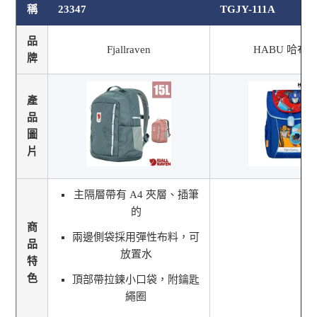
稱
23347
TGJY-111A
品
Fjallraven
HABU 哈布
牌
產
品
圖
片
主隔層帶有 A4 夾層、插筆
的
商
兩邊側袋採用彈性布料，可
品
放置水
特
色
頂部帶拉鍊小口袋，附鑰匙
繩圈