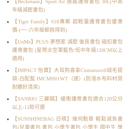
【Beckmann】Sport Air 挪威護脊書包 30L(中高
年級減壓書包)
【Tiger Family】618專案 超輕量護脊書包優惠
價-(一~六年級都挑得到)
【UnMe】PLUS 夢想家 減壓 後背書包 磁扣書包
護脊書包 (星際太空軍藍色/低中年級120CM以上
適用)
【IMPACT 怡寶】大耳狗喜拿Cinnamoroll絨毛提
袋-白配藍 IMCMH01WT（速）(防潑水布料材質
耐髒好清潔)
【SANRIO 三麗鷗】緩衝護脊書包適合120公分
以上-12款可選
【SUNSHINEBAG 日晴】幾何勳章 輕鬆減負書
包(兒童書包 書包 小學生書包 小學生 國中生 學