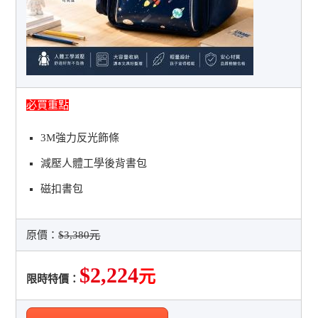
必買重點
3M強力反光飾條
減壓人體工學後背書包
磁扣書包
原價：
$3,380元
$2,224
元
限時特價：