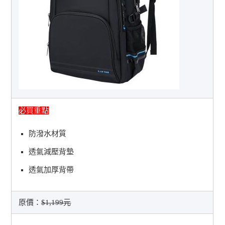
必買重點
防潑水材質
透氣減壓背墊
透氣加厚背帶
原價：
$1,199元