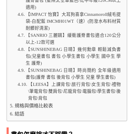
護脊書包 (星際太空軍藍色/低中年級120CM以上
適用)
【IMPACT 怡寶】大耳狗喜拿Cinnamoroll絨毛提
袋-白配藍 IMCMH01WT（速）(防潑水布料材質
耐髒好清潔)
【SANRIO 三麗鷗】緩衝護脊書包適合120公分
以上-12款可選
【SUNSHINEBAG 日晴】幾何勳章 輕鬆減負書
包(兒童書包 書包 小學生書包 小學生 國中生 學
生 護脊)
【SUNSHINEBAG 日晴】時尚簡約 全年級適用
書包(護脊 書包 後背包 小學生 兒童 學生書包)
【LEESA】上課背包\旅行背包\女生背包\禮物
\筆電背包\雙肩包\尼龍背包\電腦包\學生書包\後
背包\背包
規格與價格比較表
結語