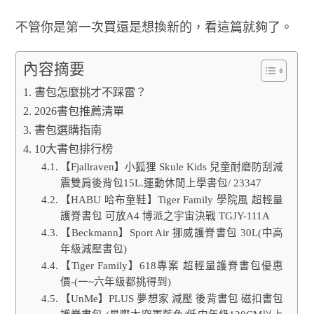
不管你是第一次買還是想換新的，看這篇就夠了。
內容摘要
書包怎麼挑才不踩雷？
2026書包推薦清單
書包選購指南
10大書包排行榜
【Fjallraven】小狐狸 Skule Kids 兒童耐磨防刮減
震雙肩後背包15L.運動休閒上學書包/ 23347
【HABU 哈布童鞋】Tiger Family 學院風 超輕量
護脊書包 可放A4 博派之宇宙決戰 TGJY-111A
【Beckmann】Sport Air 挪威護脊書包 30L(中高
年級減壓書包)
【Tiger Family】618專案 超輕量護脊書包優惠
價-(一~六年級都挑得到)
【UnMe】PLUS 夢想家 減壓 後背書包 磁扣書包