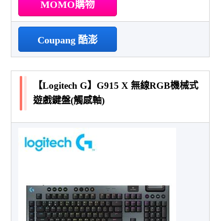
MOMO購物
Coupang 酷澎
【Logitech G】G915 X 無線RGB機械式
遊戲鍵盤(觸感軸)