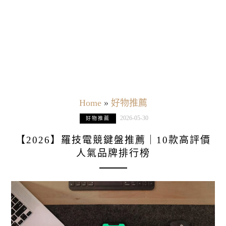
Home
»
好物推薦
2026-05-30
好物推薦
【2026】羅技電競鍵盤推薦｜10款高評價
人氣品牌排行榜