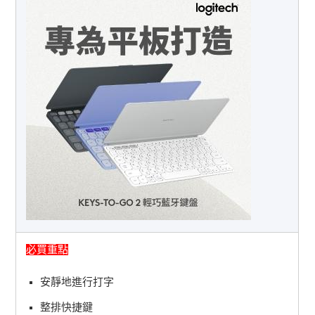
必買重點
安靜地進行打字
整排快捷鍵