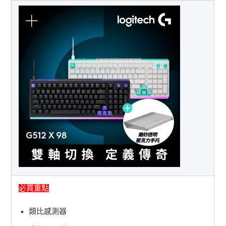
必買重點
類比感測器