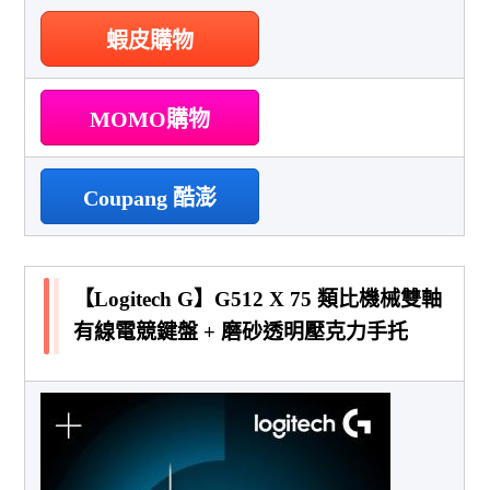
蝦皮購物
MOMO購物
Coupang 酷澎
【Logitech G】G512 X 75 類比機械雙軸
有線電競鍵盤 + 磨砂透明壓克力手托