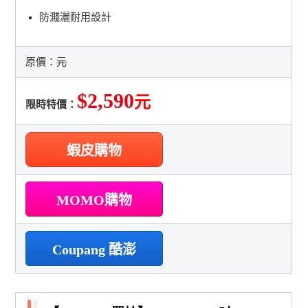
防濺灑耐用設計
原價：
元
$2,590
元
限時特價：
蝦皮購物
MOMO購物
Coupang 酷澎