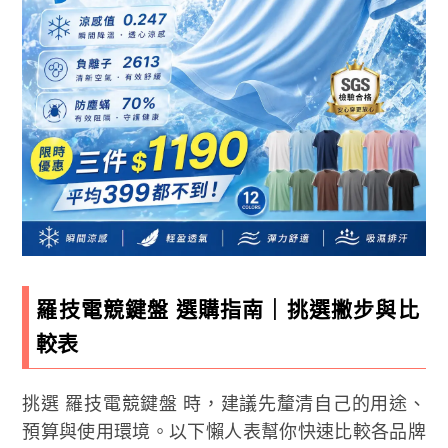
羅技電競鍵盤 選購指南｜挑選撇步與比
較表
挑選 羅技電競鍵盤 時，建議先釐清自己的用途、
預算與使用環境。以下懶人表幫你快速比較各品牌