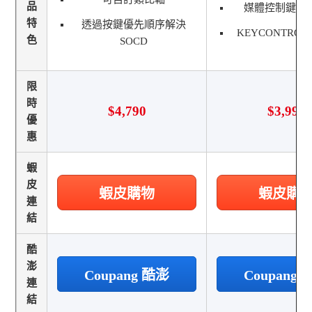
品
媒體控制鍵+
特
透過按鍵優先順序解決
KEYCONTRO
色
SOCD
限
時
$4,790
$3,990
優
惠
蝦
皮
蝦皮購物
蝦皮購
連
結
酷
澎
Coupang 酷澎
Coupang
連
結