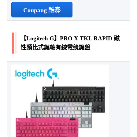
Coupang 酷澎
【Logitech G】PRO X TKL RAPID 磁
性類比式鍵軸有線電競鍵盤