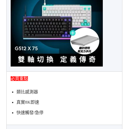
必買重點
類比感測器
真實8K即速
快速觸發/急停