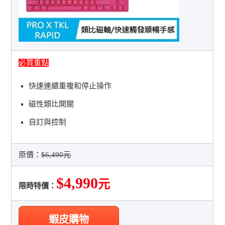
必買重點
快速連續重複和停止操作
磁性類比開關
自訂與控制
原價：
$6,490元
$4,990
元
限時特價：
蝦皮購物