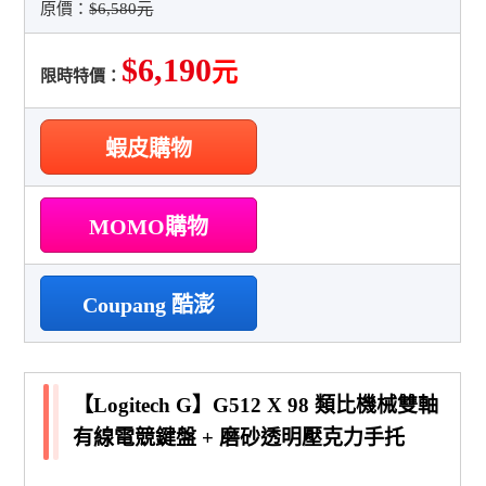
原價：
$6,580元
$6,190
元
限時特價：
蝦皮購物
MOMO購物
Coupang 酷澎
【Logitech G】G512 X 98 類比機械雙軸
有線電競鍵盤 + 磨砂透明壓克力手托