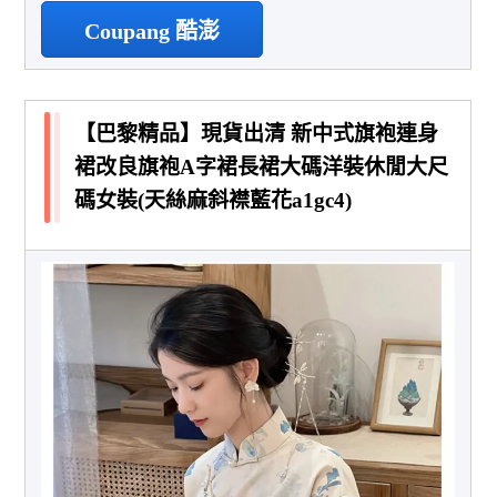
Coupang 酷澎
【巴黎精品】現貨出清 新中式旗袍連身
裙改良旗袍A字裙長裙大碼洋裝休閒大尺
碼女裝(天絲麻斜襟藍花a1gc4)