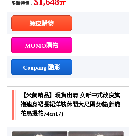
$1,648
元
限時特價：
蝦皮購物
MOMO購物
Coupang 酷澎
【米蘭精品】現貨出清 女新中式改良旗
袍連身裙長裙洋裝休閒大尺碼女裝(針織
花鳥提花74cn17)