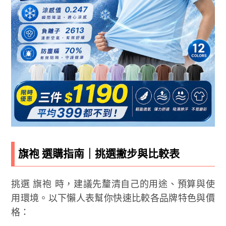
旗袍 選購指南｜挑選撇步與比較表
挑選 旗袍 時，建議先釐清自己的用途、預算與使
用環境。以下懶人表幫你快速比較各品牌特色與價
格：