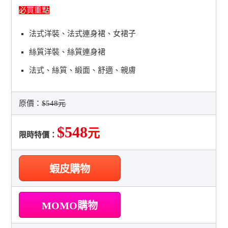
必買重點
法式洋裝、法式連身裙、女裙子
絲質洋裝、絲質連身裙
法式、絲質、緞面、舒適、親膚
原價：
$548元
$548
元
限時特價：
蝦皮購物
MOMO購物