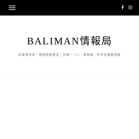
BALIMAN情報局
菜單價目表・哪裡買最便宜｜全聯・7-11・家樂福・好市多通路情報