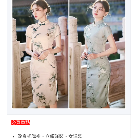
必買重點
改良式旗袍、立領洋裝、女洋裝