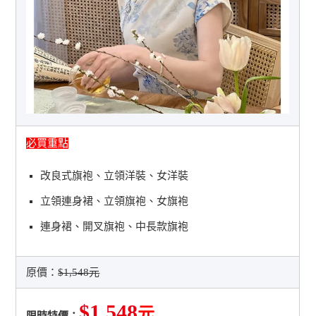
必買重點
改良式旗袍、立領洋裝、女洋裝
立領連身裙、立領旗袍、女旗袍
連身裙、開叉旗袍、中長款旗袍
原價：
$1,548元
$1,548
元
限時特價：