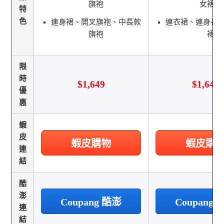
旗袍
女裙子
特
色
連身裙、開叉旗袍、中長款
連衣裙、連身長
旗袍
裙
限
時
$1,649
$1,648
優
惠
蝦
皮
蝦皮購物
蝦皮購
連
結
酷
澎
Coupang 酷澎
Coupang
連
結