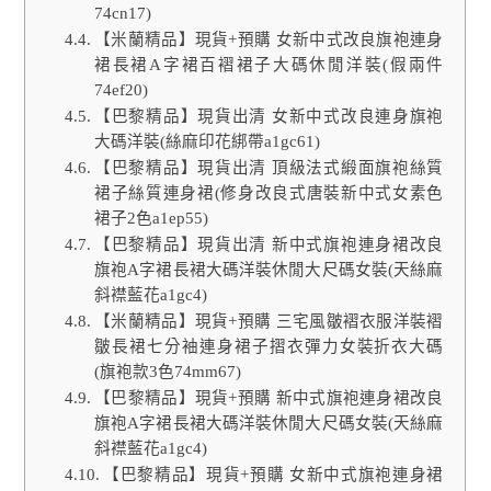
74cn17)
【米蘭精品】現貨+預購 女新中式改良旗袍連身
裙長裙A字裙百褶裙子大碼休閒洋裝(假兩件
74ef20)
【巴黎精品】現貨出清 女新中式改良連身旗袍
大碼洋裝(絲麻印花綁帶a1gc61)
【巴黎精品】現貨出清 頂級法式緞面旗袍絲質
裙子絲質連身裙(修身改良式唐裝新中式女素色
裙子2色a1ep55)
【巴黎精品】現貨出清 新中式旗袍連身裙改良
旗袍A字裙長裙大碼洋裝休閒大尺碼女裝(天絲麻
斜襟藍花a1gc4)
【米蘭精品】現貨+預購 三宅風皺褶衣服洋裝褶
皺長裙七分袖連身裙子摺衣彈力女裝折衣大碼
(旗袍款3色74mm67)
【巴黎精品】現貨+預購 新中式旗袍連身裙改良
旗袍A字裙長裙大碼洋裝休閒大尺碼女裝(天絲麻
斜襟藍花a1gc4)
【巴黎精品】現貨+預購 女新中式旗袍連身裙