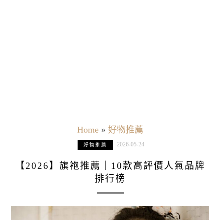
Home
»
好物推薦
2026-05-24
好物推薦
【2026】旗袍推薦｜10款高評價人氣品牌
排行榜