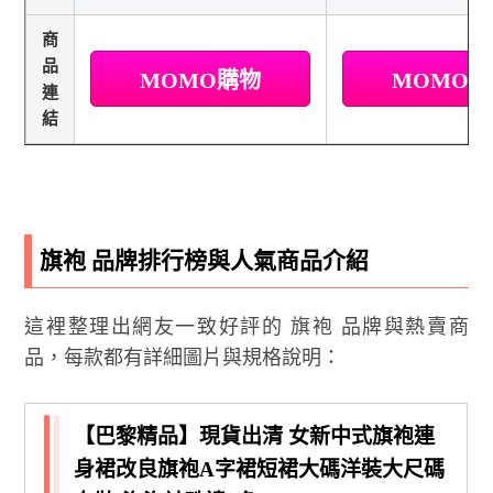
商
品
MOMO購物
MOMO
連
結
旗袍 品牌排行榜與人氣商品介紹
這裡整理出網友一致好評的 旗袍 品牌與熱賣商
品，每款都有詳細圖片與規格說明：
【巴黎精品】現貨出清 女新中式旗袍連
身裙改良旗袍A字裙短裙大碼洋裝大尺碼