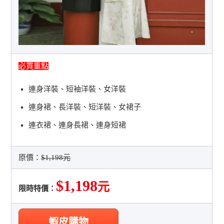
必買重點
連身洋裝、短袖洋裝、女洋裝
連身裙、長洋裝、短洋裝、女裙子
連衣裙、連身長裙、連身短裙
原價：
$1,198元
$1,198
元
限時特價：
蝦皮購物