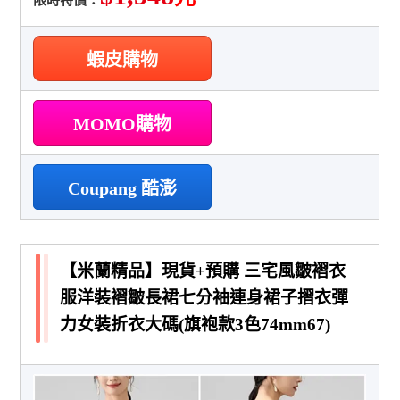
蝦皮購物
MOMO購物
Coupang 酷澎
【米蘭精品】現貨+預購 三宅風皺褶衣
服洋裝褶皺長裙七分袖連身裙子摺衣彈
力女裝折衣大碼(旗袍款3色74mm67)