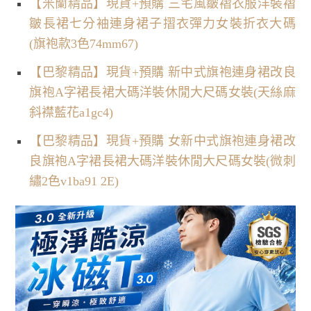
【米蘭精品】現貨+預購 三宅風皺褶衣服洋裝褶
皺長裙七分袖連身裙子摺衣彈力女裝折衣大碼
(旗袍款3色74mm67)
【巴黎精品】現貨+預購 新中式旗袍連身裙改良
旗袍A字裙長裙大碼洋裝休閒大尺碼女裝(天絲麻
斜襟藍花a1gc4)
【巴黎精品】現貨+預購 女新中式旗袍連身裙改
良旗袍A字裙長裙大碼洋裝休閒大尺碼女裝(微刺
繡2色v1ba91 2E)