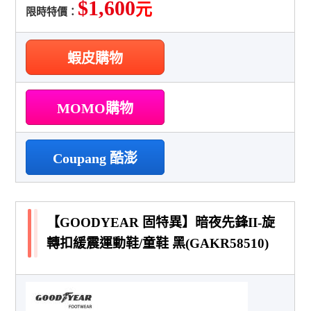
$1,600
元
限時特價：
蝦皮購物
MOMO購物
Coupang 酷澎
【GOODYEAR 固特異】暗夜先鋒II-旋
轉扣緩震運動鞋/童鞋 黑(GAKR58510)