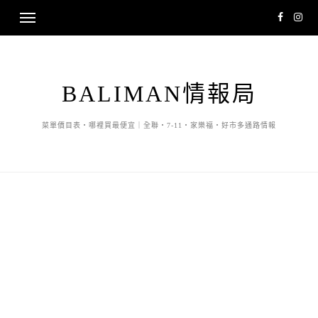
BALIMAN情報局
菜單價目表・哪裡買最便宜｜全聯・7-11・家樂福・好市多通路情報