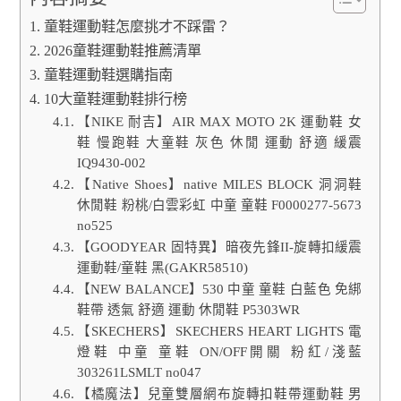
童鞋運動鞋怎麼挑才不踩雷？
2026童鞋運動鞋推薦清單
童鞋運動鞋選購指南
10大童鞋運動鞋排行榜
【NIKE 耐吉】AIR MAX MOTO 2K 運動鞋 女
鞋 慢跑鞋 大童鞋 灰色 休閒 運動 舒適 緩震
IQ9430-002
【Native Shoes】native MILES BLOCK 洞洞鞋
休閒鞋 粉桃/白雲彩虹 中童 童鞋 F0000277-5673
no525
【GOODYEAR 固特異】暗夜先鋒II-旋轉扣緩震
運動鞋/童鞋 黑(GAKR58510)
【NEW BALANCE】530 中童 童鞋 白藍色 免綁
鞋帶 透氣 舒適 運動 休閒鞋 P5303WR
【SKECHERS】SKECHERS HEART LIGHTS 電
燈鞋 中童 童鞋 ON/OFF開關 粉紅/淺藍
303261LSMLT no047
【橘魔法】兒童雙層網布旋轉扣鞋帶運動鞋 男