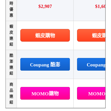
時
$2,907
$1,600
優
惠
蝦
皮
蝦皮購物
蝦皮購
連
結
酷
澎
Coupang 酷澎
Coupang
連
結
商
品
MOMO購物
MOMO
連
結