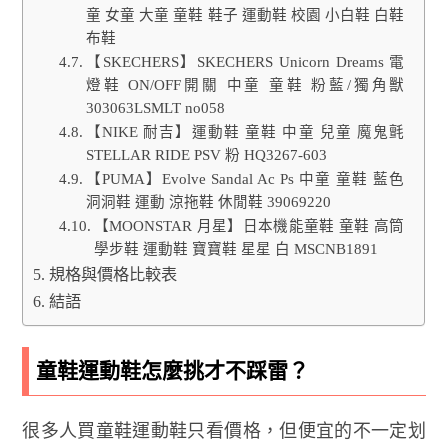
童 女童 大童 童鞋 鞋子 運動鞋 校園 小白鞋 白鞋
布鞋
【SKECHERS】SKECHERS Unicorn Dreams 電
燈鞋 ON/OFF開關 中童 童鞋 粉藍/獨角獸
303063LSMLT no058
【NIKE 耐吉】運動鞋 童鞋 中童 兒童 魔鬼氈
STELLAR RIDE PSV 粉 HQ3267-603
【PUMA】Evolve Sandal Ac Ps 中童 童鞋 藍色
洞洞鞋 運動 涼拖鞋 休閒鞋 39069220
【MOONSTAR 月星】日本機能童鞋 童鞋 高筒
學步鞋 運動鞋 寶寶鞋 星星 白 MSCNB1891
規格與價格比較表
結語
童鞋運動鞋怎麼挑才不踩雷？
很多人買童鞋運動鞋只看價格，但便宜的不一定划