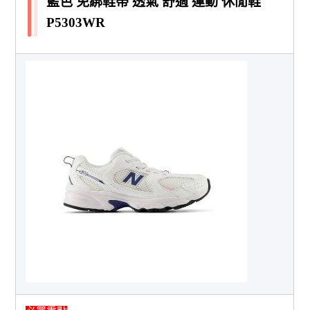
藍色 免綁鞋帶 透氣 舒適 運動 休閒鞋
P5303WR