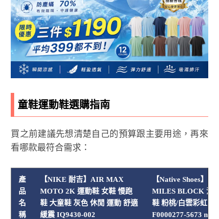
童鞋運動鞋選購指南
買之前建議先想清楚自己的預算跟主要用途，再來
看哪款最符合需求：
產
【NIKE 耐吉】AIR MAX
【Native Shoes】nat
品
MOTO 2K 運動鞋 女鞋 慢跑
MILES BLOCK 
名
鞋 大童鞋 灰色 休閒 運動 舒適
鞋 粉桃/白雲彩虹 中
稱
緩震 IQ9430-002
F0000277-5673 no5