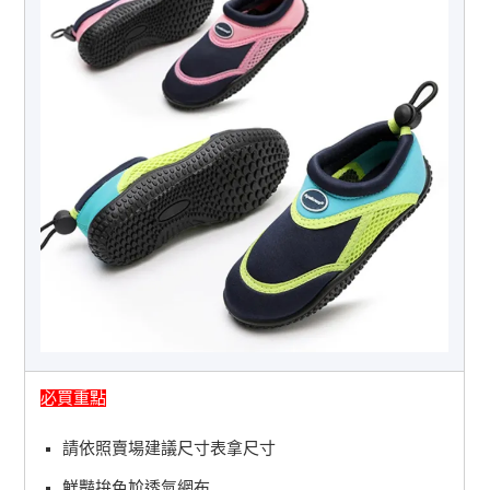
必買重點
請依照賣場建議尺寸表拿尺寸
鮮豔拚色尬透氣網布