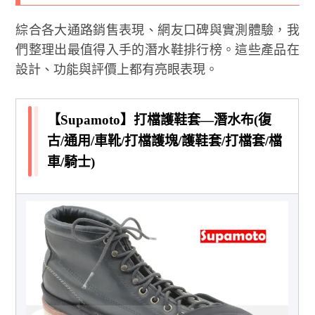
綜合各大通路銷售表現、網友口碑與實測體驗，我
們整理出最值得入手的潛水鞋排行榜。這些產品在
設計、功能與評價上都有亮眼表現。
【Supamoto】打檔護鞋套—潛水布(復
古/通用/車靴/打檔護塊/護鞋套/打檔套/檔
車/騎士)