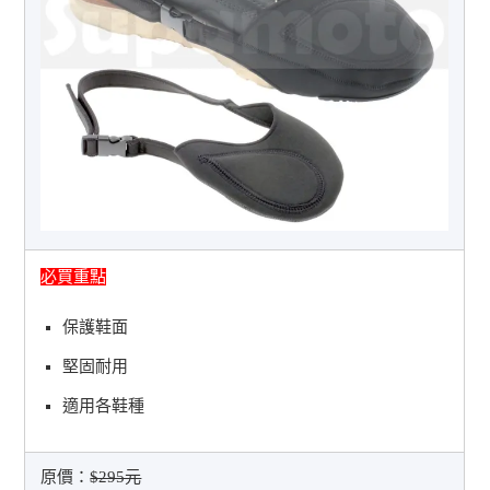
必買重點
保護鞋面
堅固耐用
適用各鞋種
原價：
$295元