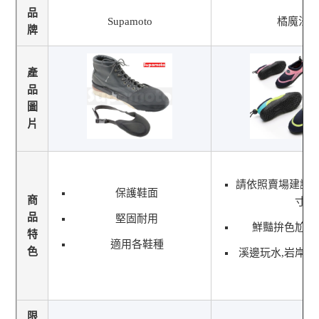
品
Supamoto
橘魔法
牌
產
品
圖
片
請依照賣場建議
保護鞋面
商
寸
品
堅固耐用
鮮豔拚色尬透
特
適用各鞋種
色
溪邊玩水,岩岸,
限