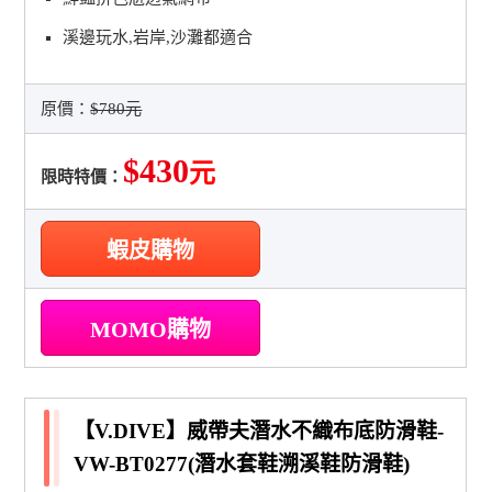
溪邊玩水,岩岸,沙灘都適合
原價：
$780元
$430
元
限時特價：
蝦皮購物
MOMO購物
【V.DIVE】威帶夫潛水不織布底防滑鞋-
VW-BT0277(潛水套鞋溯溪鞋防滑鞋)