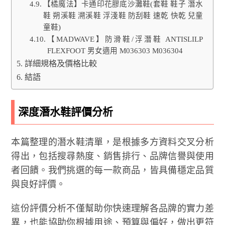
【橘魔法】卡通印花膠底沙灘鞋(套鞋 鞋子 潛水
鞋 朔溪鞋 溯溪鞋 浮淺鞋 防刮鞋 速乾 快乾 兒童
童鞋)
【MADWAVE】防滑鞋/浮潛鞋 ANTISLILP
FLEXFOOT 男女適用 M036303 M036304
詳細規格及價格比較
結語
深度潛水鞋評價分析
本篇整理的潛水鞋清單，是根據多方資料交叉分析
得出，包括搜尋熱度、銷售排行、品牌信譽與使用
者回饋。我們挑選的每一款商品，皆具備穩定品質
與良好評價。
這份評價分析不僅幫助你快速理解各品牌的實力差
異，也能協助你根據用途、預算與偏好，做出更符