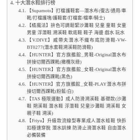
十大潛水鞋排行榜
【Supamoto】打檔護鞋套—潛水布(復古/通用/車
靴/打檔護塊/護鞋套/打檔套/檔車/騎士)
【橘魔法】拚色可調鬆緊沙灘鞋 兒童 童鞋 女童
男童 浮潛鞋 溯溪鞋 軟底鞋 鞋子 海邊 戲水 玩水
【V.DIVE】威帶夫潛水不織布底防滑鞋-VW-
BT0277(潛水套鞋溯溪鞋防滑鞋)
【HUNTER】官方旗艦館_男鞋-Original潛水布
拼接切爾西踝靴(橄欖灰綠)
【HUNTER】官方旗艦館_女鞋-Original潛水布
拼接切爾西踝靴(黑色)
【HUNTER】官方旗艦館_女鞋-PLAY潛水布拼
接切爾西踝靴(粉藍/白)
【TAS 極限運動】成人防滑溯溪鞋 基礎款(沙灘
鞋 朔溪鞋 潛水鞋 浮潛鞋 兒童沙灘鞋 溯溪鞋 女
親子鞋 溯溪)
【Friyu】升級款流線型專業成人潛水蛙鞋 快拆
扣極速穿脫 潛水訓練 防滑止滑潛水鞋 自由潛水
必備裝備