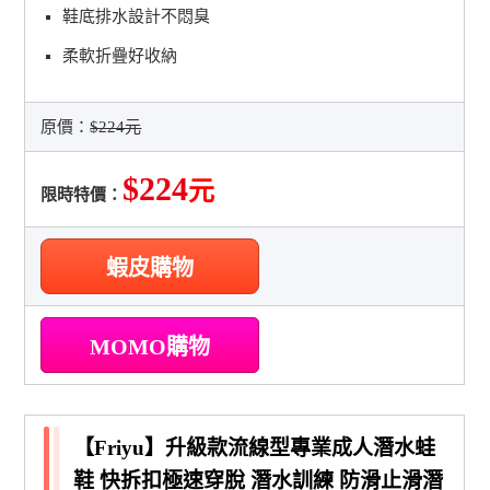
鞋底排水設計不悶臭
柔軟折疊好收納
原價：
$224元
$224
元
限時特價：
蝦皮購物
MOMO購物
【Friyu】升級款流線型專業成人潛水蛙
鞋 快拆扣極速穿脫 潛水訓練 防滑止滑潛