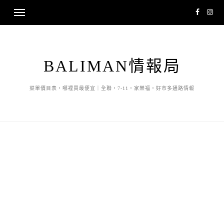
BALIMAN情報局
菜單價目表・哪裡買最便宜｜全聯・7-11・家樂福・好市多通路情報