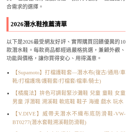
合需求的選擇。
2026潛水鞋推薦清單
以下是2026最受網友好評、實際購買回饋優異的10
款潛水鞋。每款商品都經過嚴格挑選，兼顧外觀、
功能與價格，讓你買得安心、用得滿意。
【Supamoto】打檔護鞋套—潛水布(復古/通用/車
靴/打檔護塊/護鞋套/打檔套/檔車/騎士)
【橘魔法】拚色可調鬆緊沙灘鞋 兒童 童鞋 女童
男童 浮潛鞋 溯溪鞋 軟底鞋 鞋子 海邊 戲水 玩水
【V.DIVE】威帶夫潛水不織布底防滑鞋-VW-
BT0277(潛水套鞋溯溪鞋防滑鞋)