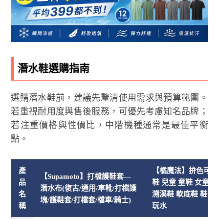
潛水鞋選購指南
選購潛水鞋前，建議先釐清使用需求與預算範圍。
若重視耐用度與售後服務，可優先考慮知名品牌；
若注重價格與性價比，中階機種通常是最佳平衡
點。
產
【橘魔法】拚色可調
【Supamoto】打檔護鞋套—
品
鞋 兒童 童鞋 女童 
潛水布(復古/通用/車靴/打檔護
名
溯溪鞋 軟底鞋 鞋子 
塊/護鞋套/打檔套/檔車/騎士)
稱
玩水