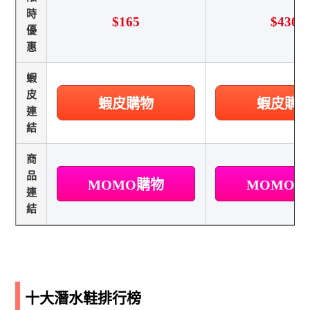
時
$165
$430
優
惠
蝦
皮
蝦皮購物
蝦皮購
連
結
商
品
MOMO購物
MOMO
連
結
十大潛水鞋排行榜