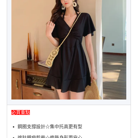
必買重點
鋼圈支撐設計☆集中托高更有型
遮肚顯瘦剪裁☆修飾身形更安心