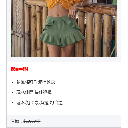
必買重點
多風格時尚流行泳衣
玩水休閒.最佳選擇
游泳.泡溫泉.海邊 均合適
原價：
$1,080元