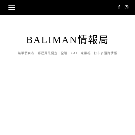
BALIMAN情報局
菜單價目表・哪裡買最便宜｜全聯・7-11・家樂福・好市多通路情報