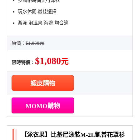
多風格時尚流行泳衣
玩水休閒.最佳選擇
游泳.泡溫泉.海邊 均合適
原價：
$1,080元
$1,080
元
限時特價：
蝦皮購物
MOMO購物
【泳衣果】比基尼泳裝M-2L凱普花罩衫