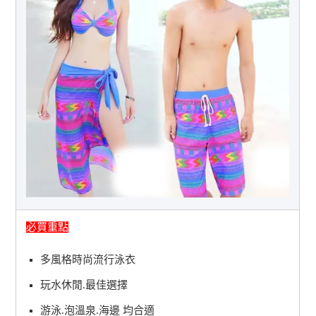
必買重點
多風格時尚流行泳衣
玩水休閒.最佳選擇
游泳.泡溫泉.海邊 均合適