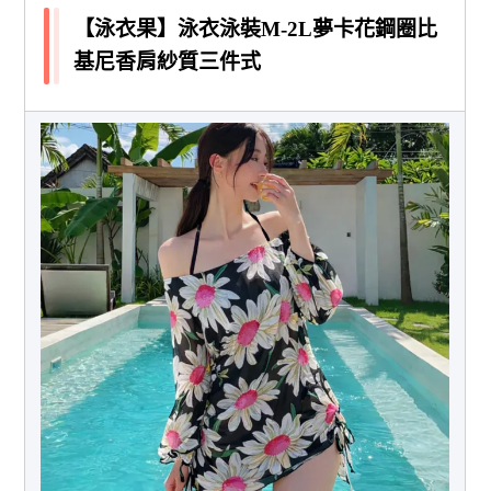
【泳衣果】泳衣泳裝M-2L夢卡花鋼圈比
基尼香肩紗質三件式