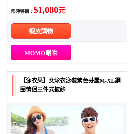
$1,080
元
限時特價：
蝦皮購物
MOMO購物
【泳衣果】女泳衣泳裝紫色芬麗M-XL鋼
圈情侶三件式披紗