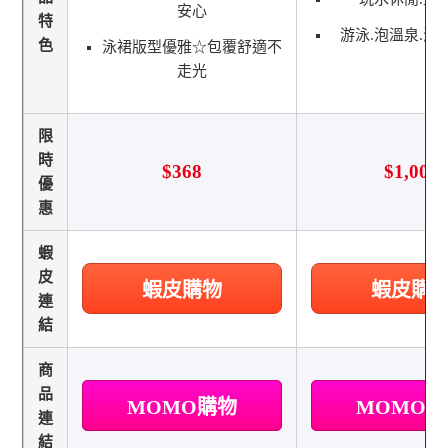
安心
特
游泳.泡溫泉.海
色
泳裙版型優雅☆包覆舒適不
走光
限
時
$368
$1,000
優
惠
蝦
皮
蝦皮購物
蝦皮購
連
結
商
品
MOMO購物
MOMO
連
結