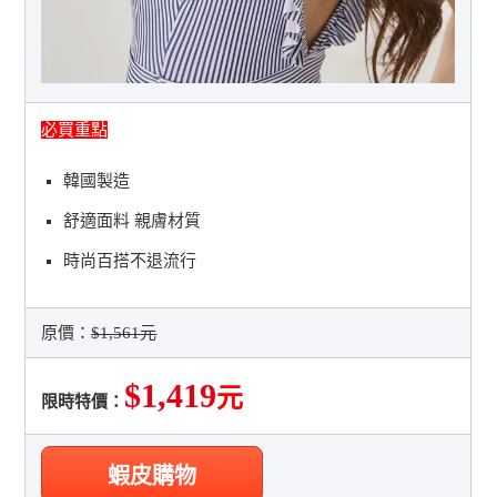
必買重點
韓國製造
舒適面料 親膚材質
時尚百搭不退流行
原價：
$1,561元
$1,419
元
限時特價：
蝦皮購物