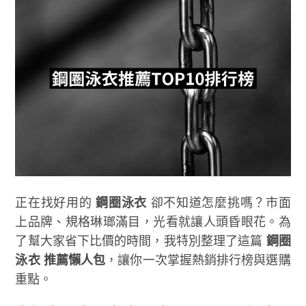
正在找好用的
鋼圈泳衣
卻不知道怎麼挑嗎？市面
上品牌、規格琳瑯滿目，光看就讓人頭昏眼花。為
了幫大家省下比價的時間，我特別整理了這篇
鋼圈
泳衣 推薦懶人包
，讓你一次掌握熱銷排行榜與選購
重點。