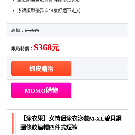
泳裙版型優雅☆包覆舒適不走光
原價：
$736元
$368
元
限時特價：
蝦皮購物
MOMO購物
【泳衣果】女情侶泳衣泳裝M-XL碧貝鋼
圈條紋連帽四件式短褲