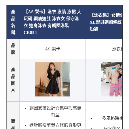
產
【AS 梨卡】泳衣 泳裝 泳裙 大
【泳衣果】女情侶泳
品
尺碼 顯瘦遮肚 泳衣女 保守泳
XL碧貝鋼圈條紋連
名
衣 連身泳衣 有鋼圈泳裝
短褲
稱
CR854
品
AS 梨卡
泳衣果
牌
產
品
圖
片
鋼圈支撐設計☆集中托高更
有型
多風格時尚流
商
遮肚顯瘦剪裁☆修飾身形更
品
玩水休閒.最