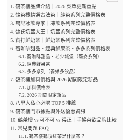
鶴茶樓品牌介紹｜2026 菜單更新重點
鶴茶樓精選古法茶｜純茶系列完整價格表
鶴記冰飲專家｜凍飲系列完整價格表
鶴氏奶蓋大王｜奶蓋系列完整價格表
實打鮮奶茶｜鮮奶茶系列完整價格表
蕎咖啡甜品・經典鮮果茶・多多系列價格表
蕎咖啡甜品・老少城堡（蕎麥系列）
經典鮮果茶
多多系列（養樂多飲品）
鶴茶樓加料價格與 2026 期間限定新品
加料價格表
2026 期間限定新品
八里人私心必喝 TOP 5 推薦
鶴茶樓門市據點與外送優惠資訊
鶴茶樓 vs 可不可 vs 得正｜手搖茶飲品牌比較
常見問題 FAQ
鶴茶樓鶴頂紅茶是什麼茶？