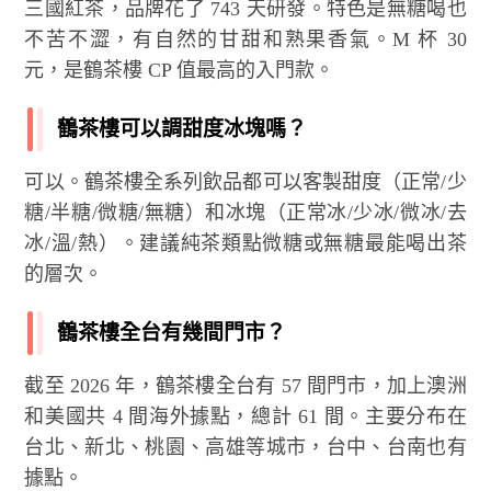
三國紅茶，品牌花了 743 天研發。特色是無糖喝也
不苦不澀，有自然的甘甜和熟果香氣。M 杯 30
元，是鶴茶樓 CP 值最高的入門款。
鶴茶樓可以調甜度冰塊嗎？
可以。鶴茶樓全系列飲品都可以客製甜度（正常/少
糖/半糖/微糖/無糖）和冰塊（正常冰/少冰/微冰/去
冰/溫/熱）。建議純茶類點微糖或無糖最能喝出茶
的層次。
鶴茶樓全台有幾間門市？
截至 2026 年，鶴茶樓全台有 57 間門市，加上澳洲
和美國共 4 間海外據點，總計 61 間。主要分布在
台北、新北、桃園、高雄等城市，台中、台南也有
據點。