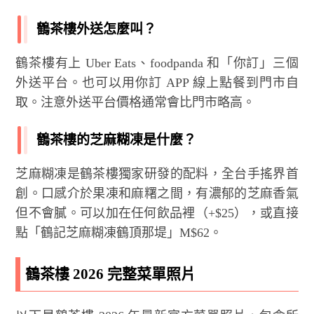
鶴茶樓外送怎麼叫？
鶴茶樓有上 Uber Eats、foodpanda 和「你訂」三個
外送平台。也可以用你訂 APP 線上點餐到門市自
取。注意外送平台價格通常會比門市略高。
鶴茶樓的芝麻糊凍是什麼？
芝麻糊凍是鶴茶樓獨家研發的配料，全台手搖界首
創。口感介於果凍和麻糬之間，有濃郁的芝麻香氣
但不會膩。可以加在任何飲品裡（+$25），或直接
點「鶴記芝麻糊凍鶴頂那堤」M$62。
鶴茶樓 2026 完整菜單照片