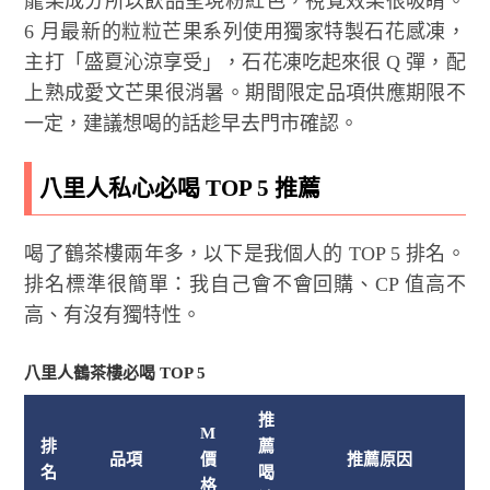
龍果成分所以飲品呈現粉紅色，視覺效果很吸睛。
6 月最新的粒粒芒果系列使用獨家特製石花感凍，
主打「盛夏沁涼享受」，石花凍吃起來很 Q 彈，配
上熟成愛文芒果很消暑。期間限定品項供應期限不
一定，建議想喝的話趁早去門市確認。
八里人私心必喝 TOP 5 推薦
喝了鶴茶樓兩年多，以下是我個人的 TOP 5 排名。
排名標準很簡單：我自己會不會回購、CP 值高不
高、有沒有獨特性。
八里人鶴茶樓必喝 TOP 5
推
M
排
薦
品項
價
推薦原因
名
喝
格