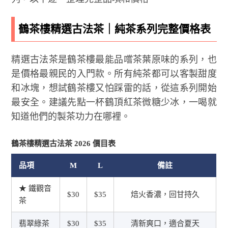
鶴茶樓精選古法茶｜純茶系列完整價格表
精選古法茶是鶴茶樓最能品嚐茶葉原味的系列，也
是價格最親民的入門款。所有純茶都可以客製甜度
和冰塊，想試鶴茶樓又怕踩雷的話，從這系列開始
最安全。建議先點一杯鶴頂紅茶微糖少冰，一喝就
知道他們的製茶功力在哪裡。
鶴茶樓精選古法茶 2026 價目表
品項
M
L
備註
★ 鐵觀音
$30
$35
焙火香濃，回甘持久
茶
翡翠綠茶
$30
$35
清新爽口，適合夏天