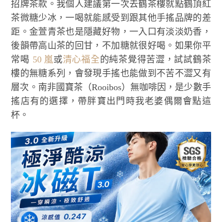
招牌茶款。我個人建議第一次去鶴茶樓就點鶴頂紅
茶微糖少冰，一喝就能感受到跟其他手搖品牌的差
距。金萱青茶也是隱藏好物，一入口有淡淡奶香，
後韻帶高山茶的回甘，不加糖就很好喝。如果你平
常喝
50 嵐
或
清心福全
的純茶覺得苦澀，試試鶴茶
樓的無糖系列，會發現手搖也能做到不苦不澀又有
層次。南非國寶茶（Rooibos）無咖啡因，是少數手
搖店有的選擇，帶胖寶出門時我老婆偶爾會點這
杯。