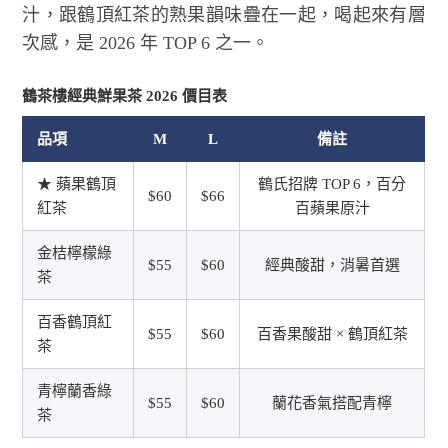
汁，跟鶴頂紅茶的熟果韻味疊在一起，喝起來有層
次感，是 2026 年 TOP 6 之一。
鶴茶樓經典鮮果茶 2026 價目表
品項
M
L
備註
★ 蘋果鶴頂
鶴氏招牌 TOP 6，百分
$60
$66
紅茶
百蘋果原汁
金桔檸檬綠
$55
$60
經典酸甜，消暑首選
茶
百香鶴頂紅
$55
$60
百香果酸甜 × 鶴頂紅茶
茶
青檸蘭香綠
$55
$60
蘭花香氣搭配青檸
茶