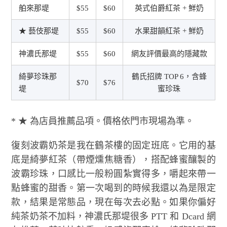
舶來那堤
$55
$60
英式伯爵紅茶 + 鮮奶
★ 藝伎那堤
$55
$60
水果甜韻紅茶 + 鮮奶
神濃氏那堤
$55
$60
網友評價最高的隱藏款
綺夢珍珠那
鶴氏招牌 TOP 6，含蜂
$70
$76
堤
蜜珍珠
* ★ 為店員推薦品項。價格依門市現場為準。
復刻波霸奶茶是我在鶴茶樓的固定班底。它用的基
底是綺夢紅茶（帶煙燻焦糖香），搭配蜂蜜釀製的
波霸珍珠，口感比一般粉圓紮實得多，嚼起來帶一
點蜂蜜的甜香。第一次喝到的時候我還以為是限定
款，結果是常態品，現在每次去必點。如果你偏好
純茶奶茶不加料，神濃氏那堤很多 PTT 和 Dcard 網