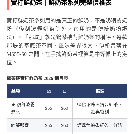
實打鮮奶茶｜鮮奶茶系列完整價格表
實打鮮奶茶系列用的是真正的鮮奶，不是奶精或奶
粉（復刻波霸奶茶除外，它用的是傳統奶粉調
法）。「那堤」就是鶴茶樓對鮮奶茶的稱呼，每款
那堤的基底茶不同，風味差異很大。價格帶落在
M$55-60 之間，在手搖鮮奶茶裡算是中等偏上的定
位。
鶴茶樓實打鮮奶茶 2026 價目表
品項
M
L
備註
★ 復刻波霸
蜂蜜珍珠 + 綺夢紅茶，
$55
$60
奶茶
經典復刻
綺夢那堤
$55
$60
煙燻焦糖香紅茶 + 鮮奶