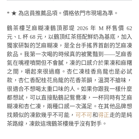
* ★ 為店員推薦品項。價格依門市現場為準。
鶴茶樓芝麻糊凍鶴頂那堤 2026 年 M 杯售價 62
元、L 杯 68 元，以鶴頂紅茶搭配鮮奶為基底，加入
獨家研製的芝麻糊凍，是全台手搖界首創的芝麻凍
飲品。我第一次喝的時候真的被驚豔到——芝麻香
氣在嘴裡噴開但不會膩，凍的口感介於果凍和麻糬
之間，嚼起來很過癮。杏仁凍桂香烏龍也是必試
款，杏仁香配桂花烏龍的花香茶韻，溫潤不搶味，
很適合不想喝太重口味的人。如果你跟我一樣什麼
都想試，可以直接點鶴記鴛鴦凍，一杯同時有芝麻
糊凍和杏仁凍，兩種口感一次滿足。在其他品牌想
找類似的凍飲幾乎不可能，
可不可
和
得正
走的是純
茶路線，凍飲這塊鶴茶樓幾乎沒有對手。