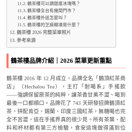
鶴茶樓可以調甜度冰塊嗎？
鶴茶樓全台有幾間門市？
鶴茶樓外送怎麼叫？
鶴茶樓的芝麻糊凍是什麼？
鶴茶樓 2026 完整菜單照片
參考來源
鶴茶樓品牌介紹｜2026 菜單更新重點
鶴茶樓 2016 年 12 月成立，品牌全名「鶴頂紅茶商
店」（Hechalou Tea），主打「耐喝系」手搖飲
——強調保留原茶的純粹，讓茶香甘美不澀、喝到
最後一口都順口。品牌花了 743 天研發招牌鶴頂紅
茶，拼配肯亞、錫蘭、印度三國紅茶，無糖喝也完
全不苦澀，這在手搖界真的很少見。所有茶葉、配
料和杯材都有第三方檢驗，食安這塊做得滿到位