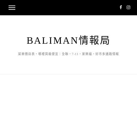
BALIMAN情報局
菜單價目表・哪裡買最便宜｜全聯・7-11・家樂福・好市多通路情報