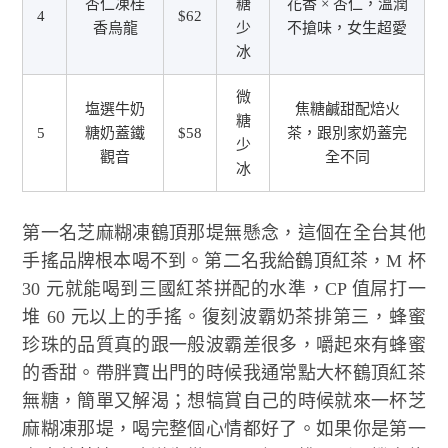
杏仁凍桂
糖
花香 × 杏仁，溫潤
4
$62
香烏龍
少
不搶味，女生超愛
冰
微
塩選牛奶
焦糖鹹甜配焙火
糖
5
糖奶蓋鐵
$58
茶，跟別家奶蓋完
少
觀音
全不同
冰
第一名芝麻糊凍鶴頂那堤無懸念，這個在全台其他
手搖品牌根本喝不到。第二名我給鶴頂紅茶，M 杯
30 元就能喝到三國紅茶拼配的水準，CP 值屌打一
堆 60 元以上的手搖。復刻波霸奶茶排第三，蜂蜜
珍珠的品質真的跟一般波霸差很多，嚼起來有蜂蜜
的香甜。帶胖寶出門的時候我通常點大杯鶴頂紅茶
無糖，簡單又解渴；想犒賞自己的時候就來一杯芝
麻糊凍那堤，喝完整個心情都好了。如果你是第一