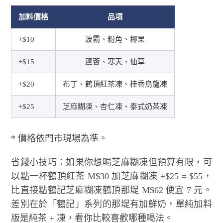
加料價格
品項
+$10
波霸、粉角、椰果
+$15
蘆薈、寒天、仙草
+$20
布丁、鶴頂紅茶凍、桂香烏龍凍
+$25
芝麻糊凍、杏仁凍、泰式奶茶凍
* 價格依門市現場為準。
省錢小技巧：如果你想喝芝麻糊凍但預算有限，可
以點一杯鶴頂紅茶 M$30 加芝麻糊凍 +$25 = $55，
比直接點鶴記芝麻糊凍鶴頂那堤 M$62 便宜 7 元。
差別在於「鶴記」系列的那堤有加鮮奶，單純加料
版是純茶 + 凍，看你比較喜歡哪種喝法。