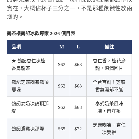
實在，大概佔杯子三分之一，不是那種象徵性放兩
塊的。
鶴茶樓鶴記冰飲專家 2026 價目表
品項
M
L
備註
★ 鶴記杏仁凍桂
杏仁香 × 桂花烏
$62
$68
香烏龍茶
龍，溫潤回甘
鶴記芝麻糊凍鶴頂
全台首創！芝麻
$62
$68
那堤
香氣濃郁不膩
鶴記泰奶凍鶴頂那
泰式奶茶風味
$62
$68
堤
凍，南洋系
芝麻糊凍 + 杏仁
鶴記鴛鴦凍那堤
$65
$72
凍雙拼