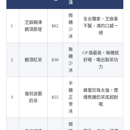
法
微
全台獨家，芝麻香
芝麻糊凍
糖
1
$62
不膩，凍的口感一
鶴頂那堤
少
絕
冰
無
CP 值最高，無糖就
糖
2
鶴頂紅茶
$30
好喝，喝出製茶功
少
力
冰
半
糖
蜂蜜珍珠太強，煙
復刻波霸
3
$55
正
燻焦糖奶茶底超耐
奶茶
常
喝
冰
微