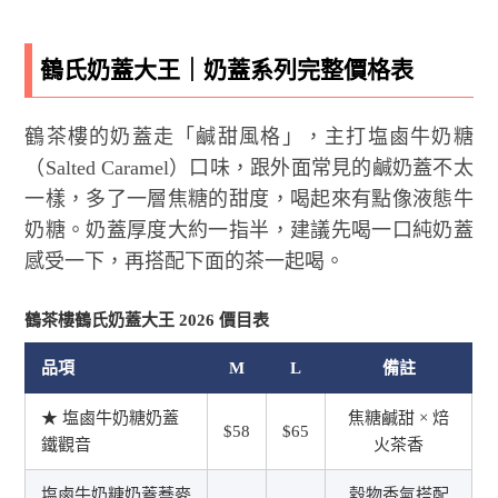
鶴氏奶蓋大王｜奶蓋系列完整價格表
鶴茶樓的奶蓋走「鹹甜風格」，主打塩鹵牛奶糖
（Salted Caramel）口味，跟外面常見的鹹奶蓋不太
一樣，多了一層焦糖的甜度，喝起來有點像液態牛
奶糖。奶蓋厚度大約一指半，建議先喝一口純奶蓋
感受一下，再搭配下面的茶一起喝。
鶴茶樓鶴氏奶蓋大王 2026 價目表
品項
M
L
備註
★ 塩鹵牛奶糖奶蓋
焦糖鹹甜 × 焙
$58
$65
鐵觀音
火茶香
塩鹵牛奶糖奶蓋蕎麥
穀物香氣搭配