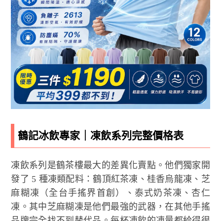
鶴記冰飲專家｜凍飲系列完整價格表
凍飲系列是鶴茶樓最大的差異化賣點。他們獨家開
發了 5 種凍類配料：鶴頂紅茶凍、桂香烏龍凍、芝
麻糊凍（全台手搖界首創）、泰式奶茶凍、杏仁
凍。其中芝麻糊凍是他們最強的武器，在其他手搖
品牌完全找不到替代品。每杯凍飲的凍量都給得很