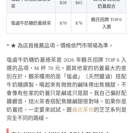
$58
$65
茶
奶蓋超合
鶴氏招牌 TOP 6
塩鹵牛奶糖奶蓋綠茶
$70
$76
入選
* ★ 為店員推薦品項。價格依門市現場為準。
塩鹵牛奶糖奶蓋綠茶是 2026 年鶴氏招牌 TOP 6 入
選的品項，M 杯 70 元。跟其他家的奶蓋最大的差
別在於，鶴茶樓用的是「塩鹵」（天然鹽滷）搭配
牛奶糖調製，喝起來有微微的鹹味帶出焦糖甜，不
會像有些家的奶蓋只是鹹或只是甜。我自己偏好配
鐵觀音，焙火茶香搭配焦糖鹹甜很對味。如果你是
奶蓋控，一定要來試試，跟
麻古茶坊
的芝芝系列是
完全不同的路線。