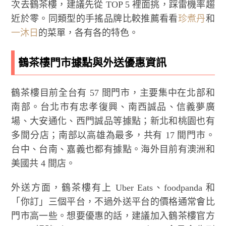
次去鶴茶樓，建議先從 TOP 5 裡面挑，踩雷機率趨
近於零。同類型的手搖品牌比較推薦看看
珍煮丹
和
一沐日
的菜單，各有各的特色。
鶴茶樓門市據點與外送優惠資訊
鶴茶樓目前全台有 57 間門市，主要集中在北部和
南部。台北市有忠孝復興、南西誠品、信義夢廣
場、大安通化、西門誠品等據點；新北和桃園也有
多間分店；南部以高雄為最多，共有 17 間門市。
台中、台南、嘉義也都有據點。海外目前有澳洲和
美國共 4 間店。
外送方面，鶴茶樓有上 Uber Eats、foodpanda 和
「你訂」三個平台，不過外送平台的價格通常會比
門市高一些。想要優惠的話，建議加入鶴茶樓官方