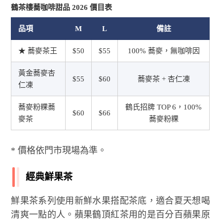
鶴茶樓蕎咖啡甜品 2026 價目表
品項
M
L
備註
★ 蕎麥茶王
$50
$55
100% 蕎麥，無咖啡因
黃金蕎麥杏
$55
$60
蕎麥茶 + 杏仁凍
仁凍
蕎麥粉粿蕎
鶴氏招牌 TOP 6，100%
$60
$66
麥茶
蕎麥粉粿
* 價格依門市現場為準。
經典鮮果茶
鮮果茶系列使用新鮮水果搭配茶底，適合夏天想喝
清爽一點的人。蘋果鶴頂紅茶用的是百分百蘋果原