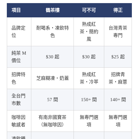
項目
鶴茶樓
可不可
得正
熟成紅
品牌定
耐喝系・凍飲特
台灣青茶
茶・簡約
位
色
專門
風
純茶 M
$30 起
$30 起
$25 起
價位
招牌特
熟成紅
招牌青
芝麻糊凍・奶蓋
色
茶・冷萃
茶・麻薏
全台門
57 間
150+ 間
140+ 間
市數
咖啡因
有南非國寶茶
無專門選
無專門選
敏感者
（無咖啡因）
項
項
凍飲種