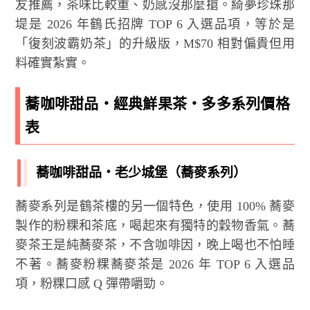
友推薦，茶味比較重、奶感沒那麼搶。綺夢珍珠那
堤是 2026 年鶴氏招牌 TOP 6 入選品項，等於是
「復刻波霸奶茶」的升級版，M$70 相對偏貴但用
料確實紮實。
蕎咖啡甜品・經典鮮果茶・多多系列價格
表
蕎咖啡甜品・老少城堡（蕎麥系列）
蕎麥系列是鶴茶樓的另一個特色，使用 100% 蕎麥
製作的粉粿和茶底，喝起來有獨特的穀物香氣。蕎
麥茶王是純蕎麥茶，不含咖啡因，晚上喝也不怕睡
不著。蕎麥粉粿蕎麥茶是 2026 年 TOP 6 入選品
項，粉粿口感 Q 彈帶嚼勁。