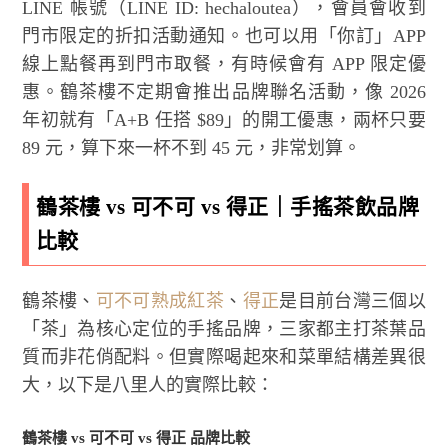
LINE 帳號（LINE ID: hechaloutea），會員會收到
門市限定的折扣活動通知。也可以用「你訂」APP
線上點餐再到門市取餐，有時候會有 APP 限定優
惠。鶴茶樓不定期會推出品牌聯名活動，像 2026
年初就有「A+B 任搭 $89」的開工優惠，兩杯只要
89 元，算下來一杯不到 45 元，非常划算。
鶴茶樓 vs 可不可 vs 得正｜手搖茶飲品牌
比較
鶴茶樓、
可不可熟成紅茶
、
得正
是目前台灣三個以
「茶」為核心定位的手搖品牌，三家都主打茶葉品
質而非花俏配料。但實際喝起來和菜單結構差異很
大，以下是八里人的實際比較：
鶴茶樓 vs 可不可 vs 得正 品牌比較