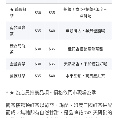
★ 鶴頂紅
招牌！肯亞+錫蘭+印度三
$30
$35
茶
國拼配
南非國寶
$35
$40
無咖啡因，孕婦也能喝
茶
桂香烏龍
$30
$35
桂花香搭配烏龍茶韻
茶
金萱青茶
$30
$35
天然奶香，不加糖就好喝
藝伎紅茶
$35
$40
水果甜韻，高質感紅茶
* ★ 為店員推薦品項。價格依門市現場為準。
鶴茶樓鶴頂紅茶以肯亞、錫蘭、印度三國紅茶拼配
而成，無糖即有自然甘甜，是品牌花 743 天研發的