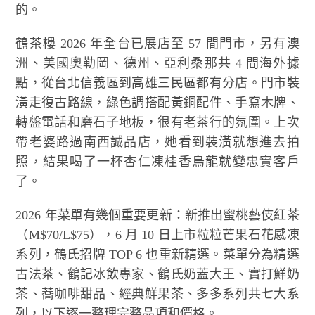
的。
鶴茶樓 2026 年全台已展店至 57 間門市，另有澳
洲、美國奧勒岡、德州、亞利桑那共 4 間海外據
點，從台北信義區到高雄三民區都有分店。門市裝
潢走復古路線，綠色調搭配黃銅配件、手寫木牌、
轉盤電話和磨石子地板，很有老茶行的氛圍。上次
帶老婆路過南西誠品店，她看到裝潢就想進去拍
照，結果喝了一杯杏仁凍桂香烏龍就變忠實客戶
了。
2026 年菜單有幾個重要更新：新推出蜜桃藝伎紅茶
（M$70/L$75），6 月 10 日上市粒粒芒果石花感凍
系列，鶴氏招牌 TOP 6 也重新精選。菜單分為精選
古法茶、鶴記冰飲專家、鶴氏奶蓋大王、實打鮮奶
茶、蕎咖啡甜品、經典鮮果茶、多多系列共七大系
列，以下逐一整理完整品項和價格。