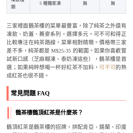
5 種獨家凍
無
無
類
三家裡面鶴茶樓的菜單最豐富，除了純茶之外還有
凍飲、奶蓋、蕎麥系列，選擇多元。可不可和得正
比較專注在純茶路線，菜單相對精簡。價格帶三家
差不多，純茶都是 M$25-35 的範圍。如果你喜歡嘗
試新口感（芝麻糊凍、泰奶凍這些），鶴茶樓是首
選；如果純粹想喝一杯好紅茶不加料，
可不可
的熟
成紅茶也很不錯。
常見問題 FAQ
鶴茶樓鶴頂紅茶是什麼茶？
鶴頂紅茶是鶴茶樓的招牌，拼配肯亞、錫蘭、印度