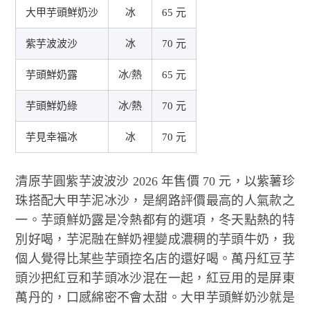
大甲芋頭鮮奶沙
冰
65 元
紫芋波波沙
冰
70 元
芋頭鮮奶露
冰/熱
65 元
芋頭鮮奶綠
冰/熱
70 元
芋見幸福冰
冰
70 元
清原芋圓紫芋波波沙 2026 年售價 70 元，以紫薯珍
珠搭配大甲芋泥冰沙，是網路評價最高的人氣款之
一。芋頭鮮奶露是冷熱都有的選項，冬天點熱的特
別好喝，芋泥融在鮮奶裡變成濃稠的芋頭牛奶，我
個人覺得比某些芋頭控名店的還好喝。萬丹紅豆芋
頭沙把紅豆和芋頭冰沙混在一起，紅豆用的是屏東
萬丹的，口感綿密不會太甜。大甲芋頭鮮奶沙就是