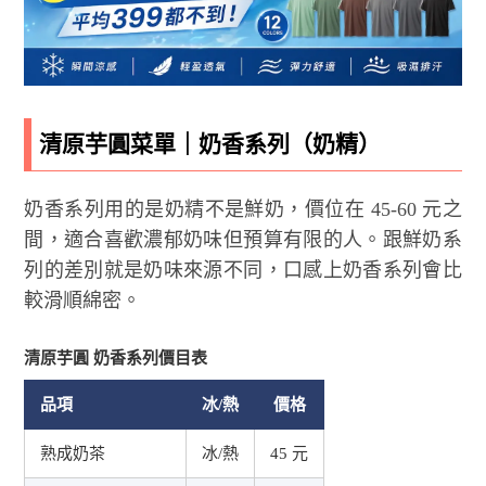
清原芋圓菜單｜奶香系列（奶精）
奶香系列用的是奶精不是鮮奶，價位在 45-60 元之
間，適合喜歡濃郁奶味但預算有限的人。跟鮮奶系
列的差別就是奶味來源不同，口感上奶香系列會比
較滑順綿密。
清原芋圓 奶香系列價目表
品項
冰/熱
價格
熟成奶茶
冰/熱
45 元