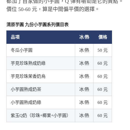
都加了自家做的小芋圓，Q 彈有嚼勁是它的賣點。
價位 50-60 元，算是中間偏平價的選擇。
清原芋圓 九份小芋圓系列價目表
品項
冰/熱
價格
冬瓜小芋圓
冰/熱
50 元
芋見珍珠熟成奶綠
冰/熱
60 元
芋見珍珠茉香奶烏
冰/熱
60 元
小芋圓熟成奶茶
冰/熱
60 元
小芋圓熟成奶綠
冰/熱
60 元
紫玉Q奶（珍珠+椰果+小芋圓）
冰/熱
60 元