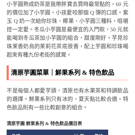
小芋圓熟成奶茶是我帶胖寶去買時最常點的，60 元
的價位加了小芋圓，小孩愛咬那個 Q 彈的口感。紫
玉 Q 奶一次給你珍珠、椰果、小芋圓三種料，咀嚼
控一定愛。冬瓜小芋圓是最便宜的入門款，50 元就
能喝到冬瓜茶加小芋圓的組合，甜度剛好。芋見珍
珠茉香奶烏的茉莉花茶底很香，配上芋圓和珍珠喝
起來有種九份老街的感覺。
清原芋圓菜單｜鮮果系列 & 特色飲品
不是每個人都愛芋頭，清原也有水果茶和特調飲品
的選擇。鮮果系列只有冰的，夏天點比較合適。特
色飲品則有一些比較創意的組合。
清原芋圓 鮮果系列 & 特色飲品價目表