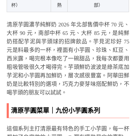
杯）
熱
部）
清原芋圓濃芋純鮮奶 2026 年北部售價中杯 70 元、
大杯 90 元，南部中杯 65 元、大杯 85 元，是純鮮
奶搭配芋泥與芋頭球的招牌飲品。芋見泥珍好 75
元是料最多的一杯，裡面有小芋圓、珍珠、紅豆、
西米露，喝完根本像吃了一碗甜品，我每次都要用
粗吸管吸很久才喝得完。芋頭鮮奶波波是綠茶底加
芋泥和小芋圓再加鮮奶，層次感很豐富。阿華田鮮
奶是比較特別的選項，巧克力麥芽味搭配鮮奶，不
喝芋頭的朋友可以試試。
清原芋圓菜單｜九份小芋圓系列
這個系列主打清原最有特色的手工小芋圓，每一杯