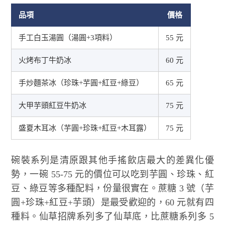
品項
價格
手工白玉湯圓（湯圓+3項料）
55 元
火烤布丁牛奶冰
60 元
手炒麵茶冰（珍珠+芋圓+紅豆+綠豆）
65 元
大甲芋頭紅豆牛奶冰
75 元
盛夏木耳冰（芋圓+珍珠+紅豆+木耳露）
75 元
碗裝系列是清原跟其他手搖飲店最大的差異化優
勢，一碗 55-75 元的價位可以吃到芋圓、珍珠、紅
豆、綠豆等多種配料，份量很實在。蔗糖 3 號（芋
圓+珍珠+紅豆+芋頭）是最受歡迎的，60 元就有四
種料。仙草招牌系列多了仙草底，比蔗糖系列多 5