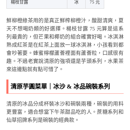
楊枝甘露
冰
75 元
鮮柳橙綠茶用的是真正鮮榨柳橙汁，酸甜清爽，夏
天不想喝奶類的好選擇。楊枝甘露 75 元算是這系
列最貴的，但芒果和椰奶的組合確實好喝。冰淇淋
熟成紅茶是在紅茶上面放一球冰淇淋，小孩看到都
會吵著要。蜂蜜檸檬蘆薈裡面有蘆薈粒，口感很有
趣。不過老實說清原的強項還是芋頭系列，水果茶
來這邊點就有點可惜了。
清原芋圓菜單｜冰沙 & 冰品碗裝系列
清原的冰品分成杯裝冰沙和碗裝兩種，碗裝的用料
更豐富，適合想當下午茶甜品吃的人。蔗糖系列和
仙草招牌系列是碗裝的經典款。