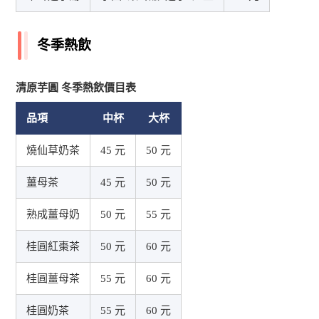
冬季熱飲
清原芋圓 冬季熱飲價目表
品項
中杯
大杯
燒仙草奶茶
45 元
50 元
薑母茶
45 元
50 元
熟成薑母奶
50 元
55 元
桂圓紅棗茶
50 元
60 元
桂圓薑母茶
55 元
60 元
桂圓奶茶
55 元
60 元