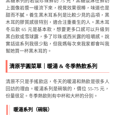
黑糖系列的岩漿珍珠鮮奶 75 元，黑糖漿淋在鮮奶
上面像岩漿一樣流下來，視覺效果很棒，味道也是
甜而不膩。養生黑木耳系列是比較少見的品項，黑
木耳的膠質感很特別，適合注重養生的人。黑木耳
冬瓜飲 65 元是基本款，想要更多口感可以升級到
黑白飲或雪球露，多了珍珠或西米露的咀嚼感。說
實話這系列我很少點，但我媽每次來我家都會叫我
幫她買一杯黑木耳的。
清原芋圓菜單｜暖湯 & 冬季熱飲系列
清原不只是手搖飲店，冬天的暖湯和熱飲是很多人
回訪的理由。暖湯系列是碗裝的，價位 55-75 元，
份量很足。冬季熱飲則有中杯和大杯的分別。
暖湯系列（碗裝）