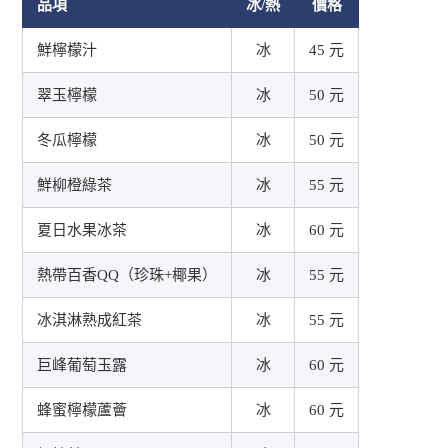
品項
冰/熱
價格
鮮檸檬汁
冰
45 元
翠玉檸檬
冰
50 元
冬瓜檸檬
冰
50 元
鮮柳橙綠茶
冰
55 元
夏日水果冰茶
冰
60 元
熱帶百香QQ（珍珠+椰果）
冰
55 元
冰淇淋熟成紅茶
冰
55 元
巨峰葡萄玉露
冰
60 元
蜂蜜檸檬蘆薈
冰
60 元