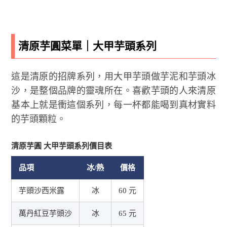
清原芋圓菜單｜大甲芋頭系列
這是清原的招牌系列，用大甲芋頭做芋泥和芋頭冰
沙，是整個品牌的靈魂所在。喜歡芋頭的人來清原
基本上就是衝這個系列，每一杯都能喝到真材實料
的芋頭顆粒。
清原芋圓 大甲芋頭系列價目表
品項
冰/熱
價格
芋頭沙西米露
冰
60 元
萬丹紅豆芋頭沙
冰
65 元