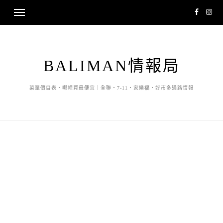
BALIMAN情報局
菜單價目表・哪裡買最便宜｜全聯・7-11・家樂福・好市多通路情報