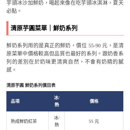
芋頭冰沙加鮮奶，喝起來像在吃芋頭冰淇淋，夏天
必點。
清原芋圓菜單｜鮮奶系列
鮮奶系列用的是真正的鮮奶，價位 55-90 元，是清
原菜單中價格較高但品質也最好的系列。跟奶香系
列的差別在於奶味更清爽自然，不會有奶精的膩
感。
清原芋圓 鮮奶系列價目表
冰/
品項
價格
熱
冰/
熟成鮮奶紅茶
55 元
熱