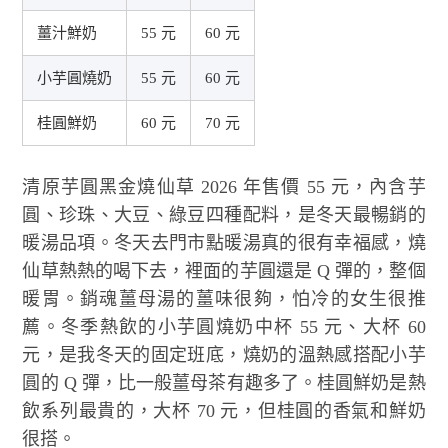
薑汁鮮奶
55 元
60 元
小芋圓燒奶
55 元
60 元
桂圓鮮奶
60 元
70 元
清原芋圓黑金燒仙草 2026 年售價 55 元，內含芋
圓、珍珠、大豆、綠豆四種配料，是冬天最暢銷的
暖湯品項。冬天去門市點暖湯真的很有幸福感，燒
仙草熱熱的喝下去，裡面的芋圓還是 Q 彈的，整個
暖胃。銷魂薑母湯的薑味很夠，怕冷的女生很推
薦。冬季熱飲的小芋圓燒奶中杯 55 元、大杯 60
元，是我冬天的固定班底，燒奶的溫熱感搭配小芋
圓的 Q 彈，比一般薑母茶有趣多了。桂圓鮮奶是熱
飲系列最貴的，大杯 70 元，但桂圓的香氣和鮮奶
很搭。