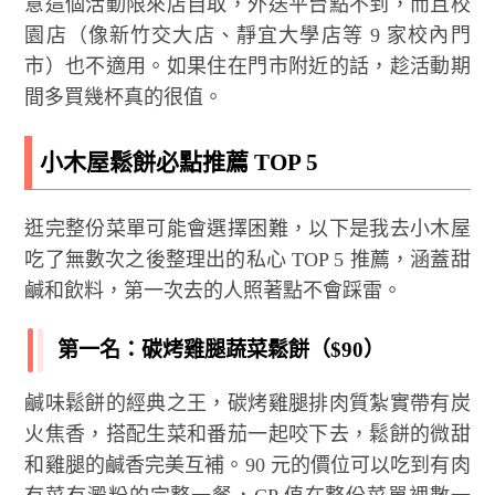
意這個活動限來店自取，外送平台點不到，而且校
園店（像新竹交大店、靜宜大學店等 9 家校內門
市）也不適用。如果住在門市附近的話，趁活動期
間多買幾杯真的很值。
小木屋鬆餅必點推薦 TOP 5
逛完整份菜單可能會選擇困難，以下是我去小木屋
吃了無數次之後整理出的私心 TOP 5 推薦，涵蓋甜
鹹和飲料，第一次去的人照著點不會踩雷。
第一名：碳烤雞腿蔬菜鬆餅（$90）
鹹味鬆餅的經典之王，碳烤雞腿排肉質紮實帶有炭
火焦香，搭配生菜和番茄一起咬下去，鬆餅的微甜
和雞腿的鹹香完美互補。90 元的價位可以吃到有肉