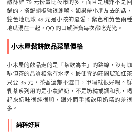
鹹酥雞 79 元份量比夜市的多，而且是現炸不是回
鍋的，搭配胡椒鹽很涮嘴。如果帶小朋友去的話，
雙色地瓜球 49 元是小孩的最愛，紫色和黃色兩種
地瓜混在一起，QQ 的口感胖寶每次都吃光光。
小木屋鬆餅飲品菜單價格
小木屋的飲品走的是「茶飲為主」的路線，沒有咖
啡但茶的品質相當有水準。最便宜的莊園琥珀紅茶
只要 35 元，茶香濃郁不澀口，單喝就很好喝。鮮
乳茶系列用的是小農鮮奶，不是奶精或調和乳，喝
起來奶味很純很順，跟外面手搖飲用奶精的差很
多。
純粹好茶