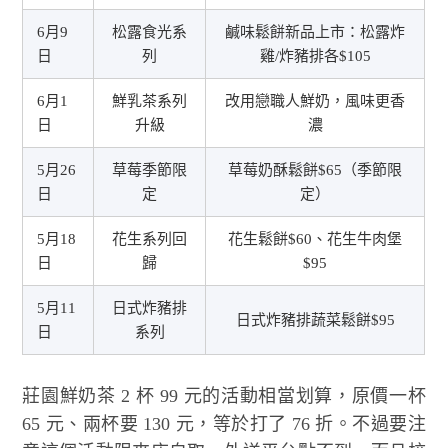
6月9
松露食光系
鹹味鬆餅新品上市：松露炸
日
列
雞/炸豬排各$105
6月1
鮮乳茶系列
改用戀職人鮮奶，風味更香
日
升級
濃
5月26
草莓季節限
草莓奶酥鬆餅$65（季節限
日
定
定）
5月18
花生系列回
花生鬆餅$60、花生牛肉堡
日
歸
$95
5月11
日式炸豬排
日式炸豬排蔬菜鬆餅$95
日
系列
莊園鮮奶茶 2 杯 99 元的活動相當划算，原價一杯
65 元、兩杯要 130 元，等於打了 76 折。不過要注