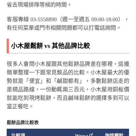
省去現場排隊等候的時間。
客服專線 03-5558890（週一至週五 09:00-18:00），
有任何菜單或門市相關問題都可以打電話詢問。
小木屋鬆餅 vs 其他品牌比較
很多人會問小木屋跟其他鬆餅品牌差在哪裡，這邊
簡單整理一下跟常見競品的比較。小木屋最大的優
勢就是「便宜」和「鹹甜都有」，多數鬆餅店走的
是精品路線，一份動輒兩三百元，小木屋用銅板價
就能吃到現烤鬆餅，而且鹹味鬆餅的選擇多到可以
當正餐吃。
鬆餅品牌比較表
比較項
Woosaパ
咖啡廳附