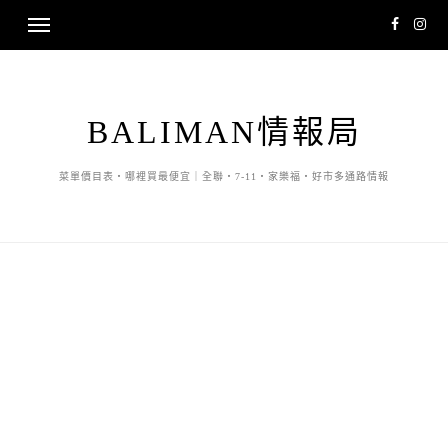
BALIMAN情報局
菜單價目表・哪裡買最便宜｜全聯・7-11・家樂福・好市多通路情報