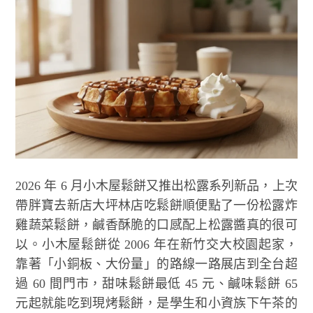
2026 年 6 月小木屋鬆餅又推出松露系列新品，上次
帶胖寶去新店大坪林店吃鬆餅順便點了一份松露炸
雞蔬菜鬆餅，鹹香酥脆的口感配上松露醬真的很可
以。小木屋鬆餅從 2006 年在新竹交大校園起家，
靠著「小銅板、大份量」的路線一路展店到全台超
過 60 間門市，甜味鬆餅最低 45 元、鹹味鬆餅 65
元起就能吃到現烤鬆餅，是學生和小資族下午茶的