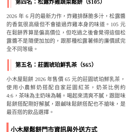
第四名：松露炸雞蔬菜鬆餅（$105）
2026 年 6 月的最新力作，炸雞排酥脆多汁，松露醬
的香氣很高級但不會搶過炸雞本身的味道。105 元
在鬆餅界算是偏高價位，但吃過之後會覺得這個松
露醬不是隨便加加的，跟那種松露薯條的廉價感完
全不同等級。
第五名：莊園琥珀鮮乳茶（$65）
小木屋鬆餅 2026 年售價 65 元的莊園琥珀鮮乳茶，
使用小農鮮奶搭配自家莊園紅茶，奶茶比例約
4:6，茶味為主奶味為輔。喝起來清爽不膩，跟甜味
鬆餅搭配剛好解膩，跟鹹味鬆餅搭配也不搶味，是
最百搭的飲品選擇。
小木屋鬆餅門市資訊與外送方式