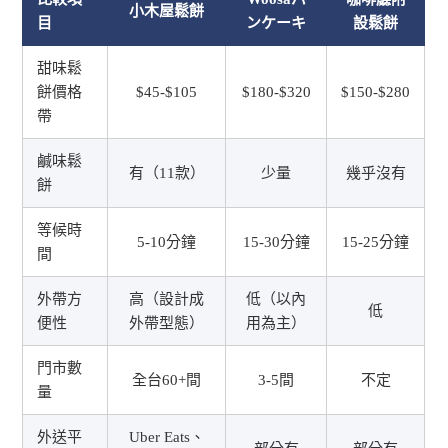
小木屋鬆餅
目
ンケーキ
設鬆餅
甜味鬆
餅價格
$45-$105
$180-$320
$150-$280
帶
鹹味鬆
有（11款）
少量
幾乎沒有
餅
等候時
5-10分鐘
15-30分鐘
15-25分鐘
間
外帶方
高（設計成
低（以內
低
便性
外帶型態）
用為主）
門市數
全台60+間
3-5間
不定
量
外送平
Uber Eats、