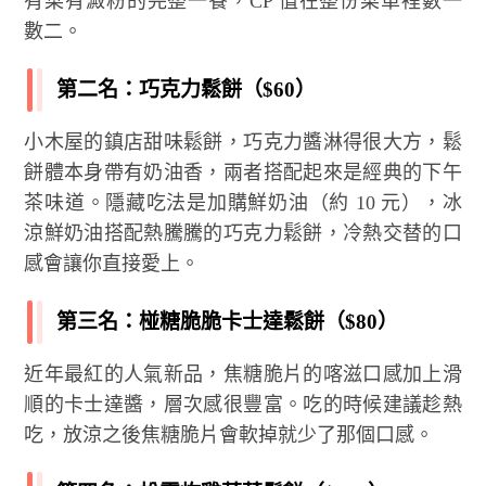
有菜有澱粉的完整一餐，CP 值在整份菜單裡數一
數二。
第二名：巧克力鬆餅（$60）
小木屋的鎮店甜味鬆餅，巧克力醬淋得很大方，鬆
餅體本身帶有奶油香，兩者搭配起來是經典的下午
茶味道。隱藏吃法是加購鮮奶油（約 10 元），冰
涼鮮奶油搭配熱騰騰的巧克力鬆餅，冷熱交替的口
感會讓你直接愛上。
第三名：椪糖脆脆卡士達鬆餅（$80）
近年最紅的人氣新品，焦糖脆片的喀滋口感加上滑
順的卡士達醬，層次感很豐富。吃的時候建議趁熱
吃，放涼之後焦糖脆片會軟掉就少了那個口感。