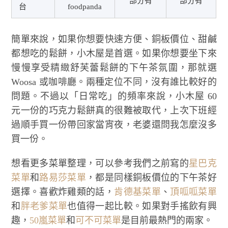
部分有
部分有
台
foodpanda
簡單來說，如果你想要快速方便、銅板價位、甜鹹
都想吃的鬆餅，小木屋是首選。如果你想要坐下來
慢慢享受精緻舒芙蕾鬆餅的下午茶氛圍，那就選
Woosa 或咖啡廳。兩種定位不同，沒有誰比較好的
問題。不過以「日常吃」的頻率來說，小木屋 60
元一份的巧克力鬆餅真的很難被取代，上次下班經
過順手買一份帶回家當宵夜，老婆還問我怎麼沒多
買一份。
想看更多菜單整理，可以參考我們之前寫的
星巴克
菜單
和
路易莎菜單
，都是同樣銅板價位的下午茶好
選擇。喜歡炸雞類的話，
肯德基菜單
、
頂呱呱菜單
和
胖老爹菜單
也值得一起比較。如果對手搖飲有興
趣，
50嵐菜單
和
可不可菜單
是目前最熱門的兩家。