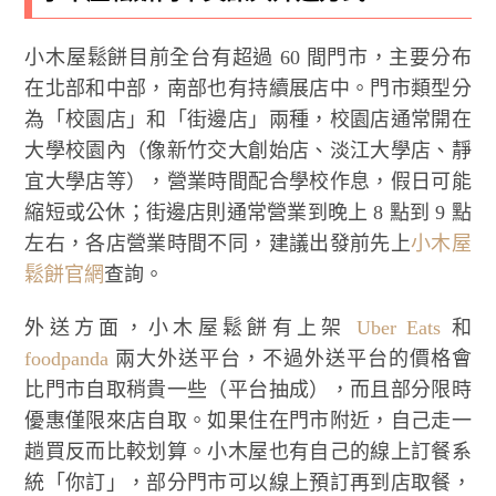
小木屋鬆餅目前全台有超過 60 間門市，主要分布
在北部和中部，南部也有持續展店中。門市類型分
為「校園店」和「街邊店」兩種，校園店通常開在
大學校園內（像新竹交大創始店、淡江大學店、靜
宜大學店等），營業時間配合學校作息，假日可能
縮短或公休；街邊店則通常營業到晚上 8 點到 9 點
左右，各店營業時間不同，建議出發前先上
小木屋
鬆餅官網
查詢。
外送方面，小木屋鬆餅有上架
Uber Eats
和
foodpanda
兩大外送平台，不過外送平台的價格會
比門市自取稍貴一些（平台抽成），而且部分限時
優惠僅限來店自取。如果住在門市附近，自己走一
趟買反而比較划算。小木屋也有自己的線上訂餐系
統「你訂」，部分門市可以線上預訂再到店取餐，