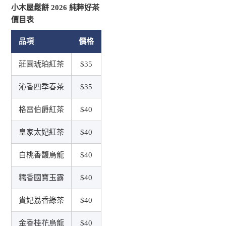
小木屋鬆餅 2026 純粹好茶
價目表
品項
價格
莊園琥珀紅茶
$35
沁香四季春茶
$35
格雷伯爵紅茶
$40
皇家太妃紅茶
$40
白桃香馥烏龍
$40
糯香國寶玉露
$40
貴妃荔香綠茶
$40
金香桂花烏龍
$40