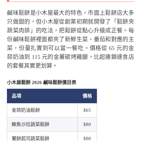
鹹味鬆餅是小木屋最大的特色，市面上鬆餅店大多
只做甜的，但小木屋從創業初期就開發了「鬆餅夾
蔬菜肉排」的吃法，把鬆餅從點心升級成正餐。每
份鹹味鬆餅裡面都夾了新鮮生菜、番茄和對應的主
菜，份量扎實到可以當一餐吃。價格從 65 元的金
蒜奶油到 115 元的金薯碳烤雞腿，比起連鎖速食店
的套餐其實更划算。
小木屋鬆餅 2026 鹹味鬆餅價目表
品項
價格
金蒜奶油鬆餅
$65
鮪魚沙拉蔬菜鬆餅
$80
薯餅起司蔬菜鬆餅
$80